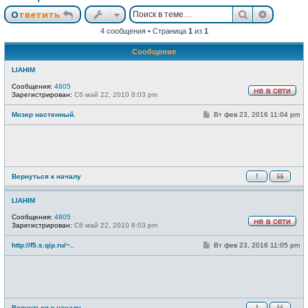
Поиск
Расшир
Ответить
4 сообщения • Страница
1
из
1
Сообщение
LIAHIM
Сообщения:
4805
Зарегистрирован:
Сб май 22, 2010 8:03 pm
Н
е
С
Мозер настенный.
Вт фев 23, 2016 11:04 pm
в
о
с
о
е
б
т
щ
и
е
н
и
Вернуться к началу
е
LIAHIM
Сообщения:
4805
Зарегистрирован:
Сб май 22, 2010 8:03 pm
Н
е
С
http://f5.s.qip.ru/~..
Вт фев 23, 2016 11:05 pm
в
о
с
о
е
б
т
щ
и
е
н
и
Вернуться к началу