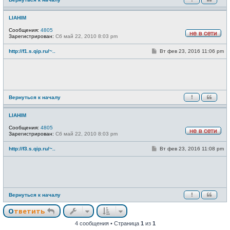
е
LIAHIM
Сообщения:
4805
Зарегистрирован:
Сб май 22, 2010 8:03 pm
Н
е
С
http://f1.s.qip.ru/~..
Вт фев 23, 2016 11:06 pm
в
о
с
о
е
б
т
щ
и
е
н
и
Вернуться к началу
е
LIAHIM
Сообщения:
4805
Зарегистрирован:
Сб май 22, 2010 8:03 pm
Н
е
С
http://f3.s.qip.ru/~..
Вт фев 23, 2016 11:08 pm
в
о
с
о
е
б
т
щ
и
е
н
и
Вернуться к началу
е
Ответить
4 сообщения • Страница
1
из
1