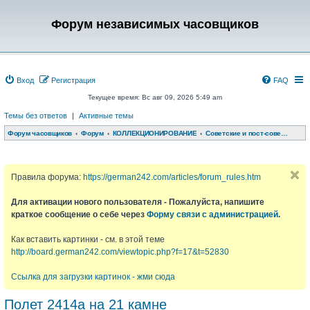
Форум независимых часовщиков
Вход
Регистрация
FAQ
Текущее время: Вс авг 09, 2026 5:49 am
Темы без ответов
|
Активные темы
Форум часовщиков
Форум
КОЛЛЕКЦИОНИРОВАНИЕ
Советские и пост-советские часы
Правила форума:
https://german242.com/articles/forum_rules.htm
Для активации нового пользователя - Пожалуйста, напишите
краткое сообщение о себе через
Форму связи с администрацией
.
Как вставить картинки - см. в этой теме
http://board.german242.com/viewtopic.php?f=17&t=52830
Ссылка для загрузки картинок - жми сюда
Полет 2414а на 21 камне