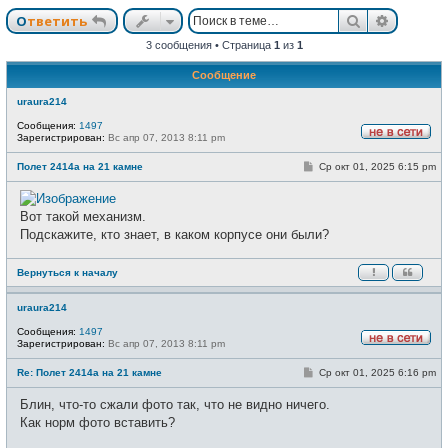
Поиск
Расшир
Ответить
3 сообщения • Страница
1
из
1
Сообщение
uraura214
Сообщения:
1497
Зарегистрирован:
Вс апр 07, 2013 8:11 pm
Н
е
С
Полет 2414а на 21 камне
Ср окт 01, 2025 6:15 pm
в
о
с
о
е
б
т
щ
Вот такой механизм.
и
е
Подскажите, кто знает, в каком корпусе они были?
н
и
е
Вернуться к началу
uraura214
Сообщения:
1497
Зарегистрирован:
Вс апр 07, 2013 8:11 pm
Н
е
С
Re: Полет 2414а на 21 камне
Ср окт 01, 2025 6:16 pm
в
о
с
о
е
Блин, что-то сжали фото так, что не видно ничего.
б
т
щ
Как норм фото вставить?
и
е
н