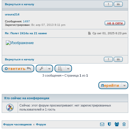
и
Вернуться к началу
е
uraura214
Сообщения:
1497
Зарегистрирован:
Вс апр 07, 2013 8:11 pm
Н
е
С
Re: Полет 2414а на 21 камне
Ср окт 01, 2025 6:23 pm
в
о
с
о
е
б
т
щ
и
е
н
и
Вернуться к началу
е
Ответить
3 сообщения • Страница
1
из
1
Перейти
Кто сейчас на конференции
Сейчас этот форум просматривают: нет зарегистрированных
пользователей и 1 гость
Форум часовщиков
Форум