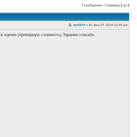
3 сообщения • Страница
1
из
1
С
tan5479
»
Вс фев 25, 2024 12:05 pm
о
о
 в оценке.(примерную стоимость) Заранее спасибо.
б
щ
е
н
и
е