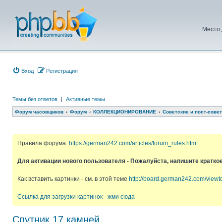
Место 
Вход
Регистрация
Темы без ответов
|
Активные темы
Форум часовщиков
Форум
КОЛЛЕКЦИОНИРОВАНИЕ
Советские и пост-сове
Правила форума:
https://german242.com/articles/forum_rules.htm
Для активации нового пользователя - Пожалуйста, напишите кратко
Как вставить картинки - см. в этой теме
http://board.german242.com/view
Ссылка для загрузки картинок - жми сюда
Спутник 17 камней