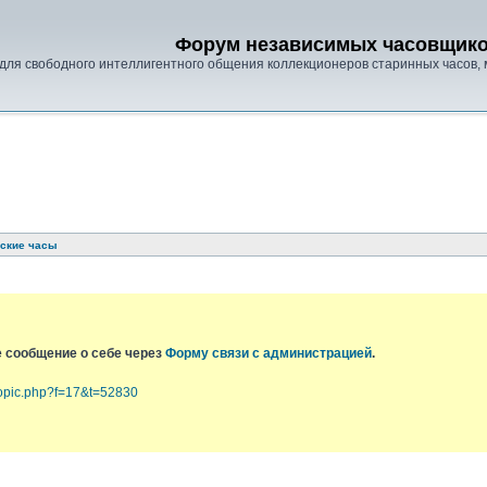
Форум независимых часовщик
для свободного интеллигентного общения коллекционеров старинных часов, 
тские часы
е сообщение о себе через
Форму связи с администрацией
.
topic.php?f=17&t=52830