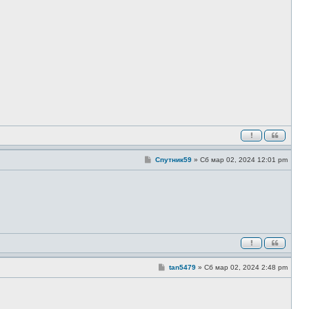
С
Спутник59
»
Сб мар 02, 2024 12:01 pm
о
о
б
щ
е
н
и
е
С
tan5479
»
Сб мар 02, 2024 2:48 pm
о
о
б
щ
е