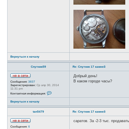
з
о
в
а
т
е
л
я
t
a
n
5
4
7
9
Вернуться к началу
Спутник59
Re: Спутник 17 камней
Добрый день!
Н
В каком городе часы?
Сообщения:
3837
е
Зарегистрирован:
Ср апр 30, 2014
в
11:31 pm
с
К
Контактная информация:
е
о
т
н
и
Вернуться к началу
т
а
к
tan5479
Re: Спутник 17 камней
т
н
а
саратов. За -2-3 тыс. продават
я
Н
и
Сообщения:
6
е