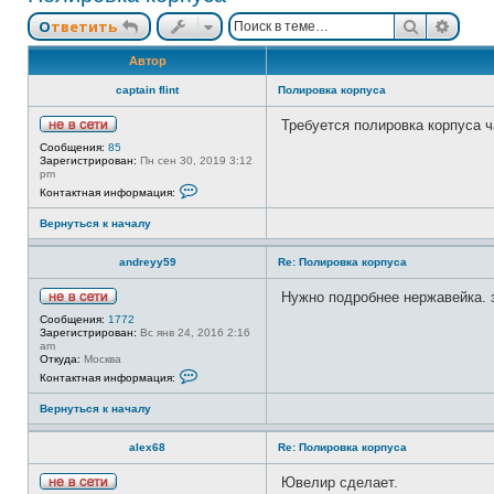
Поиск
Расш
Ответить
Автор
captain flint
Полировка корпуса
Требуется полировка корпуса 
Н
Сообщения:
85
е
Зарегистрирован:
Пн сен 30, 2019 3:12
в
pm
с
К
Контактная информация:
е
о
т
н
и
Вернуться к началу
т
а
к
andreyy59
Re: Полировка корпуса
т
н
а
Нужно подробнее нержавейка. 
я
Н
и
Сообщения:
1772
е
н
Зарегистрирован:
Вс янв 24, 2016 2:16
в
ф
am
с
о
Откуда:
Москва
е
р
К
Контактная информация:
т
м
о
и
а
н
Вернуться к началу
ц
т
и
а
я
к
alex68
Re: Полировка корпуса
п
т
о
н
л
а
Ювелир сделает.
ь
я