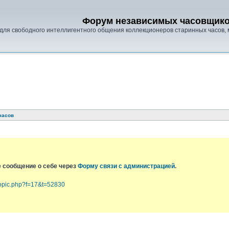
Форум независимых часовщик
для свободного интеллигентного общения коллекционеров старинных часов, 
часов
е сообщение о себе через
Форму связи с администрацией
.
topic.php?f=17&t=52830