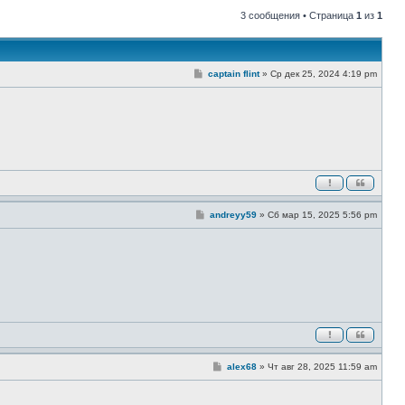
3 сообщения • Страница
1
из
1
С
captain flint
»
Ср дек 25, 2024 4:19 pm
о
о
б
щ
е
н
и
е
С
andreyy59
»
Сб мар 15, 2025 5:56 pm
о
о
б
щ
е
н
и
е
С
alex68
»
Чт авг 28, 2025 11:59 am
о
о
б