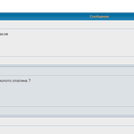
иренный поиск
Сообщение
часов
золото.платина ?