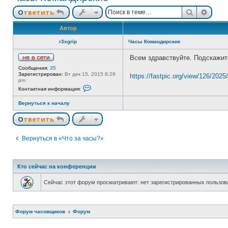
Поиск
Расш
Ответить
Автор
r3xgrip
Часы Командирские
Всем здравствуйте. Подскажите
Н
Сообщения:
35
е
Зарегистрирован:
Вт дек 15, 2015 8:29
https://fastpic.org/view/126/2025/
в
pm
с
К
Контактная информация:
е
о
т
н
и
Вернуться к началу
т
а
к
Ответить
т
н
а
Вернуться в «Что за часы?»
я
и
н
ф
о
Кто сейчас на конференции
р
м
Сейчас этот форум просматривают: нет зарегистрированных пользова
а
ц
и
я
п
Форум часовщиков
Форум
о
л
ь