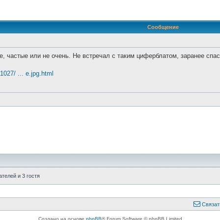
иренный поиск
Сообщение
, частые или не очень. Не встречал с таким циферблатом, заранее спас
1027/ ... e.jpg.html
телей и 3 гостя
Связат
Создано на основе
phpBB
® Forum Software © phpBB Limited