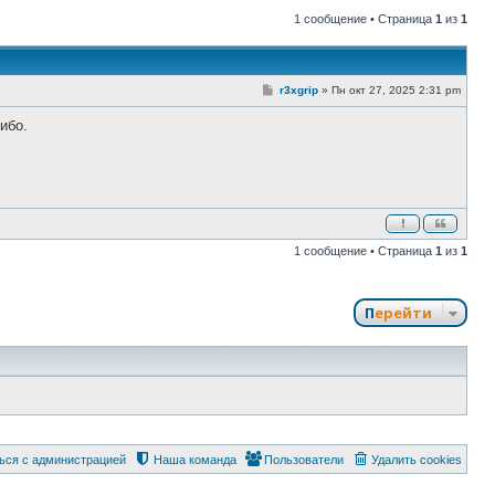
1 сообщение • Страница
1
из
1
С
r3xgrip
»
Пн окт 27, 2025 2:31 pm
о
о
ибо.
б
щ
е
н
и
е
1 сообщение • Страница
1
из
1
Перейти
ься с администрацией
Наша команда
Пользователи
Удалить cookies