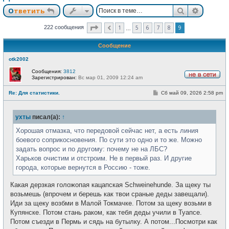
Поиск
Расшир
Ответить
Страница
9
из
9
1
5
6
7
8
9
222 сообщения
Пред.
…
Сообщение
otk2002
Сообщения:
3812
Зарегистрирован:
Вс мар 01, 2009 12:24 am
Н
е
С
Re: Для статистики.
Сб май 09, 2026 2:58 pm
в
о
с
о
е
б
т
ухты
писал(а):
↑
щ
и
е
н
Хорошая отмазка, что передовой сейчас нет, а есть линия
и
боевого соприкосновения. По сути это одно и то же. Можно
е
задать вопрос и по другому: почему не на ЛБС?
Харьков очистим и отстроим. Не в первый раз. И другие
города, которые вернутся в Россию - тоже.
Какая дерзкая голожопая кацапская Schweinehundе. За щеку ты
возьмешь (впрочем и берешь как твои сраные деды завещали).
Иди за щеку возбми в Малой Токмачке. Потом за щеку возьми в
Купянске. Потом стань раком, как тебя деды учили в Туапсе.
Потом съезди в Пермь и сядь на бутылку. А потом...Посмотри как