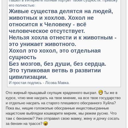
Нашёл в Интернете полный портрет твоей сущности. Привожу
его полностью:
Живые существа делятся на людей,
животных и хохлов. Хохол не
относится к Человеку - всё
человеческое отсутствует.
Нельзя хохла отнести и к животным -
это унижает животного.
Хохол это хохол, это отдельная
сущность
Без мозгов, без души, без сердца.
Это тупиковая ветвь в развитии
цивилизации.
И простая подпись - Лiсова Мавка.
Ото жирный прыщавый скупщик краденного высрал.
Ты же в
курсе, чтио мне насрать на твое мнение, на все твое государство
и отдельно насрать на старого плешивого обосранного Хуйла?
Пока вы, нищие голожопые обосранные инцестовысранные
нацистские выблядки кошмарите мирняк, мы режем русню. Что
там с бензином? Уже отправил свою мамку, жену и дочку сосать
за бензин на трассе?