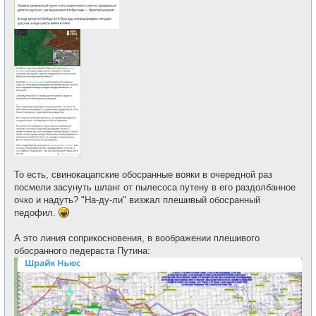
То есть, свинокацапские обосранные вояки в очередной раз
посмели засунуть шланг от пылесоса путену в его раздолбанное
очко и надуть? "На-ду-ли" визжал плешивый обосранный
педофил.
А это линия соприкосновения, в воображении плешивого
обосранного педераста Путина: