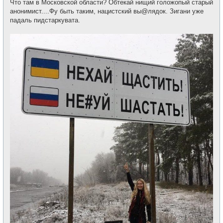
Что там в Московской области? Обтекай нищий голожопый старый
анонимист....Фу быть таким, нацистский вы@лядок. Зигани уже
падаль пидстаркувата.