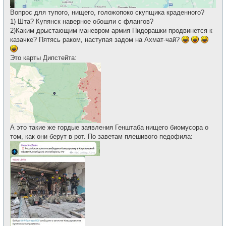
Вопрос для тупого, нищего, голожопоко скупщика краденного?
1) Шта? Купянск наверное обошли с флангов?
2)Каким дрыстающим маневром армия Пидорашки продвинется к
казачке? Пятясь раком, наступая задом на Ахмат-чай?
Это карты Дипстейта:
А это такие же гордые заявления Генштаба нищего биомусора о
том, как они берут в рот. По заветам плешивого педофила: