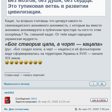
Без мозгов, без души, без сердца.
Это тупиковая ветвь в развитии
цивилизации.
Кацап, ты всерьез считаешь что цитируя какого-то
свинокацапского анонимного анонимиста, с которым вы вместе
анонимно анонимируете в публичном просторе ты кого-то этим
оскорбишь? Тю, смешной кацап. От тебе кацап народная
украинская мудрость:
«Бог створив цапа, а чорт — кацапа»
(рус. «Бог создал козла, а черт — кацапа») в её фольклорном
виде сформировалась на территории Украины в XVIII — начале
XIX веков.
_________________
Слава нації — смерть ворогам!
Вернуться к началу
otk2002
Сообщения:
3812
Зарегистрирован:
Вс мар 01, 2009 12:24 am
Н
е
С
Re: Для статистики.
Вс июн 07, 2026 7:58 pm
в
о