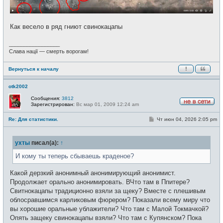
Как весело в ряд гниют свинокацапы
_________________
Слава нації — смерть ворогам!
Вернуться к началу
otk2002
Сообщения:
3812
Зарегистрирован:
Вс мар 01, 2009 12:24 am
Н
е
С
Re: Для статистики.
Чт июн 04, 2026 2:05 pm
в
о
с
о
е
б
т
ухты
писал(а):
↑
щ
и
е
н
И кому ты теперь сбываешь краденое?
и
е
Какой дерзкий анонимный анонимирующий анонимист.
Продолжает орально анонимировать. ВЧто там в Ппитере?
Свитнокацапы традиционно взяли за щеку? Вместе с плешивым
облосравшимся карликовым фюрером? Показали всему миру что
вы хорошие оральные ублажители? Что там с Малой Токмачкой?
Опять защеку свинокацапы взяли? Что там с Купянском? Пока