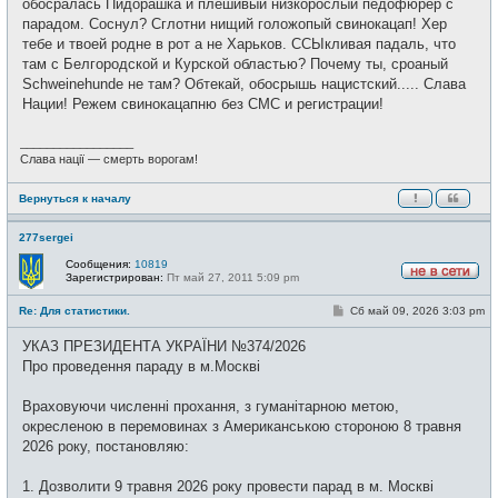
обосралась Пидорашка и плешивый низкорослый педофюрер с
парадом. Соснул? Сглотни нищий голожопый свинокацап! Хер
тебе и твоей родне в рот а не Харьков. ССЫкливая падаль, что
там с Белгородской и Курской областью? Почему ты, сроаный
Schweinehundе не там? Обтекай, обосрышь нацистский..... Слава
Нации! Режем свинокацапню без СМС и регистрации!
_________________
Слава нації — смерть ворогам!
Вернуться к началу
277sergei
Сообщения:
10819
Зарегистрирован:
Пт май 27, 2011 5:09 pm
Н
е
С
Re: Для статистики.
Сб май 09, 2026 3:03 pm
в
о
с
о
е
УКАЗ ПРЕЗИДЕНТА УКРАЇНИ №374/2026
б
т
щ
Про проведення параду в м.Москві
и
е
н
и
Враховуючи численні прохання, з гуманітарною метою,
е
окресленою в перемовинах з Американською стороною 8 травня
2026 року, постановляю:
1. Дозволити 9 травня 2026 року провести парад в м. Москві