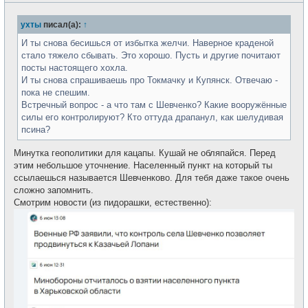
с
о
е
б
т
ухты
писал(а):
↑
щ
и
е
н
И ты снова бесишься от избытка желчи. Наверное краденой
и
стало тяжело сбывать. Это хорошо. Пусть и другие почитают
е
посты настоящего хохла.
И ты снова спрашиваешь про Токмачку и Купянск. Отвечаю -
пока не спешим.
Встречный вопрос - а что там с Шевченко? Какие вооружённые
силы его контролируют? Кто оттуда драпанул, как шелудивая
псина?
Минутка геополитики для кацапы. Кушай не обляпайся. Перед
этим небольшое уточнение. Населенный пункт на который ты
ссылаешься называется Шевченково. Для тебя даже такое очень
сложно запомнить.
Смотрим новости (из пидорашки, естественно):