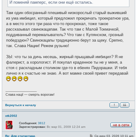
И поменяй памперс, если они ещё остались.
Там один обосранный плешивый низкорослый старый выживший
из ума имбицил, который предложил прокричать троекратное ура,
а в место этого три раза что-то прохрюкал, тоже такое
рассказывал свинокацапам. Так что там с Малой Токмачкой,
поддиванный перемалыватель? Что там с Купянском, грозный
победздюн? Свинокацапы традиционно берут за щеку. Срепно,
так. Слава Нации! Режем рузьню!
ЗЫ: что ты за дичь несешь, жирный прыщавый имбицил? Я не
фалерист, а хорологист. И покупал краденное ты не у меня, а
стоя с раскладным столиком где-то в ебенях Пидорашки. И тебя
лично я к счастью не знаю. А вот мамке своей привет передавай
_________________
Слава нації — смерть ворогам!
Вернуться к началу
otk2002
Сообщения:
3812
Зарегистрирован:
Вс мар 01, 2009 12:24 am
Н
е
С
Re: Для статистики.
Ср июн 03, 2026 10:11 am
в