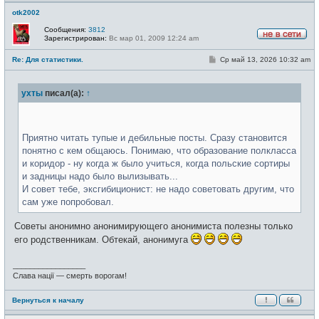
otk2002
Сообщения:
3812
Зарегистрирован:
Вс мар 01, 2009 12:24 am
Н
е
С
Re: Для статистики.
Ср май 13, 2026 10:32 am
в
о
с
о
е
б
т
ухты
писал(а):
↑
щ
и
е
н
и
е
Приятно читать тупые и дебильные посты. Сразу становится
понятно с кем общаюсь. Понимаю, что образование полкласса
и коридор - ну когда ж было учиться, когда польские сортиры
и задницы надо было вылизывать...
И совет тебе, эксгибиционист: не надо советовать другим, что
сам уже попробовал.
Советы анонимно анонимирующего анонимиста полезны только
его родственникам. Обтекай, анонимуга
_________________
Слава нації — смерть ворогам!
Вернуться к началу