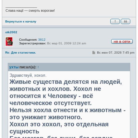
_________________
Слава нації — смерть ворогам!
Вернуться к началу
otk2002
Сообщения:
3812
Зарегистрирован:
Вс мар 01, 2009 12:24 am
Н
е
С
Re: Для статистики.
Вс июн 07, 2026 7:45 pm
в
о
с
о
е
б
т
ухты
писал(а):
↑
щ
и
е
н
Эдравствуй, хохол.
и
Живые существа делятся на людей,
е
животных и хохлов. Хохол не
относится к Человеку - всё
человеческое отсутствует.
Нельзя хохла отнести и к животным -
это унижает животного.
Хохол это хохол, это отдельная
сущность