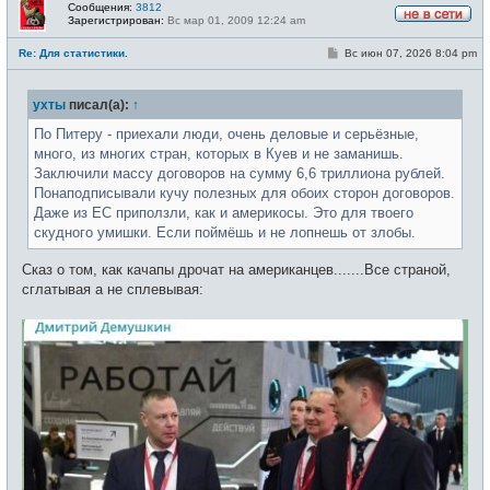
Сообщения:
3812
Зарегистрирован:
Вс мар 01, 2009 12:24 am
Н
е
С
Re: Для статистики.
Вс июн 07, 2026 8:04 pm
в
о
с
о
е
б
т
ухты
писал(а):
↑
щ
и
е
н
По Питеру - приехали люди, очень деловые и серьёзные,
и
много, из многих стран, которых в Куев и не заманишь.
е
Заключили массу договоров на сумму 6,6 триллиона рублей.
Понаподписывали кучу полезных для обоих сторон договоров.
Даже из ЕС приползли, как и америкосы. Это для твоего
скудного умишки. Если поймёшь и не лопнешь от злобы.
Сказ о том, как качапы дрочат на американцев.......Все страной,
сглатывая а не сплевывая: