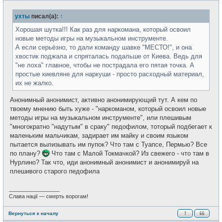
о
е
б
т
ухты
писал(а):
↑
щ
и
е
н
Хорошая шутка!!! Как раз для наркомана, который освоил
и
новые методы игры на музыкальном инструменте.
е
А если серьёзно, то дали команду шавке "МЕСТО!", и она
хвостик поджала и спряталась подальше от Киева. Ведь для
"не лоха" главное, чтобы не пострадала его пятая точка. А
простые киевляне для наркуши - просто расходный материал,
их не жалко.
Анонимный анонимист, активно анонимирующий тут. А кем по
твоему мнению быть хуже - "наркоманом, который освоил новые
методы игры на музыкальном инструменте", или плешивым
"многократно "надутым" в сраку" педофилом, тоторый подбегает к
маленьким мальчикам, задирает им майку и своим языком
пытается вылизывать им пупок? Что там с Туапсе, Пермью? Все
по плану?
Что там с Малой Токмачкой? Из свежего - что там в
Нурлино? Так что, иди анонимный анонимист и анонимируй на
плешивого старого педофила
_________________
Слава нації — смерть ворогам!
Вернуться к началу