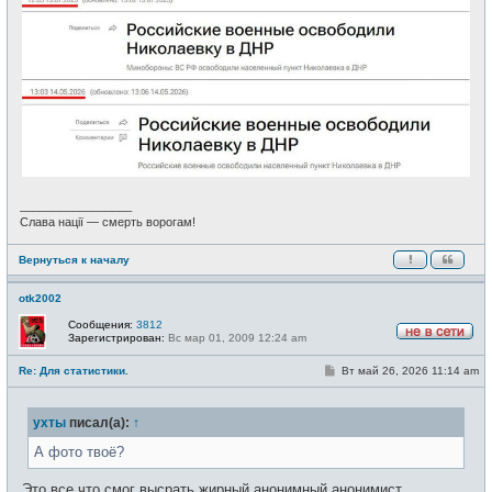
_________________
Слава нації — смерть ворогам!
Вернуться к началу
otk2002
Сообщения:
3812
Зарегистрирован:
Вс мар 01, 2009 12:24 am
Н
е
С
Re: Для статистики.
Вт май 26, 2026 11:14 am
в
о
с
о
е
б
т
ухты
писал(а):
↑
щ
и
е
н
А фото твоё?
и
е
Это все что смог высрать жирный анонимный анонимист,