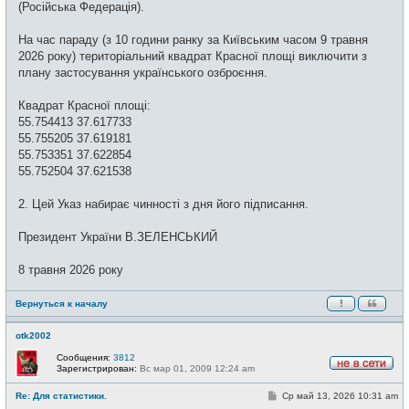
(Російська Федерація).
На час параду (з 10 години ранку за Київським часом 9 травня
2026 року) територіальний квадрат Красної площі виключити з
плану застосування українського озброєння.
Квадрат Красної площі:
55.754413 37.617733
55.755205 37.619181
55.753351 37.622854
55.752504 37.621538
2. Цей Указ набирає чинності з дня його підписання.
Президент України В.ЗЕЛЕНСЬКИЙ
8 травня 2026 року
Вернуться к началу
otk2002
Сообщения:
3812
Зарегистрирован:
Вс мар 01, 2009 12:24 am
Н
е
С
Re: Для статистики.
Ср май 13, 2026 10:31 am
в
о
с