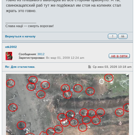
свинокацапский раб тут же подбежал им стоя на коленях стал
жрать это говно.
_________________
Слава нації — смерть ворогам!
Вернуться к началу
otk2002
Сообщения:
3812
Зарегистрирован:
Вс мар 01, 2009 12:24 am
Н
е
С
Re: Для статистики.
Ср июн 03, 2026 10:18 am
в
о
с
о
е
б
т
щ
и
е
н
и
е