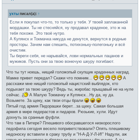
о
с
о
е
б
т
ухты
писал(а):
↑
щ
и
е
н
Если я покупал что-то, то только у тебя. У твоей заплаканной
и
мордашки. Ты не стесняйся, ну продавал краденое, это ж на
е
тебя похоже. Это твоё нутро.
А Купянск и Токмачка никуда не денутся, вернутся в родные
просторы. Зачем нам спешить, потихоньку-полегоньку и всё
очистим.
Ты береги себя, не нарывайся, лови нормальных пацанов и
мужиков. Пусть они за твою вонючую шкуру погибают.
Что ты тут ноешь, нищий голожопый скупщик краденных наград.
Мамке привет передал? Скажи что помним...
А
расскажи мне нищий голожопый нацистский выблядок, кто
подыхает за твою шкуру? Ведь ты, жиробас прыщавый не на нуле
сейчас.
А Малую Токмачку и Купянск...Ну да, ну да.
Возьмете. За щеку, как твои отцы брали
Пятый год армия Пидорашки берет...за щеку. Самая большая
армия в мире педерастов и пидаров. Рюзькие, хули. Идут
дохнуть за сранные фуфли.
Что там в Питере? Плешивого обосравшегося низкорослого
педофила сегодня весело поприветствовали? Опять плешивому
недоноску вставили в сраку трубу и "Н-А-Д-У-Л-И!" Надули, аж
говно из плешивого выблядка во все стороны брызнуло. А ты,