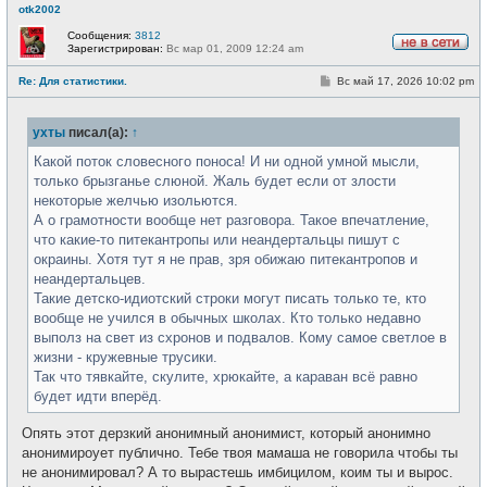
otk2002
Сообщения:
3812
Зарегистрирован:
Вс мар 01, 2009 12:24 am
Н
е
С
Re: Для статистики.
Вс май 17, 2026 10:02 pm
в
о
с
о
е
б
т
ухты
писал(а):
↑
щ
и
е
н
Какой поток словесного поноса! И ни одной умной мысли,
и
только брызганье слюной. Жаль будет если от злости
е
некоторые желчью изольются.
А о грамотности вообще нет разговора. Такое впечатление,
что какие-то питекантропы или неандертальцы пишут с
окраины. Хотя тут я не прав, зря обижаю питекантропов и
неандертальцев.
Такие детско-идиотский строки могут писать только те, кто
вообще не учился в обычных школах. Кто только недавно
выполз на свет из схронов и подвалов. Кому самое светлое в
жизни - кружевные трусики.
Так что тявкайте, скулите, хрюкайте, а караван всё равно
будет идти вперёд.
Опять этот дерзкий анонимный анонимист, который анонимно
анонимироует публично. Тебе твоя мамаша не говорила чтобы ты
не анонимировал? А то вырастешь имбицилом, коим ты и вырос.