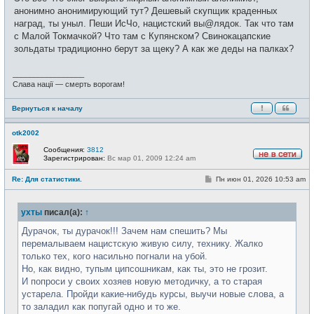
анонимно анонимирующий тут? Дешевый скупщик краденных
наград, ты уныл. Пеши ИсЧо, нацистский вы@лядок. Так что там
с Малой Токмачкой? Что там с Купянском? Свинокацапские
зольдаты традиционно берут за щеку? А как же деды на палках?
_________________
Слава нації — смерть ворогам!
Вернуться к началу
otk2002
Сообщения:
3812
Зарегистрирован:
Вс мар 01, 2009 12:24 am
Н
е
С
Re: Для статистики.
Пн июн 01, 2026 10:53 am
в
о
с
о
е
б
т
ухты
писал(а):
↑
щ
и
е
н
Дурачок, ты дурачок!!! Зачем нам спешить? Мы
и
перемалываем нацистскую живую силу, технику. Жалко
е
только тех, кого насильно погнали на убой.
Но, как видно, тупым ципсошникам, как ты, это не грозит.
И попроси у своих хозяев новую методичку, а то старая
устарела. Пройди какие-нибудь курсы, выучи новые слова, а
то заладил как попугай одно и то же.