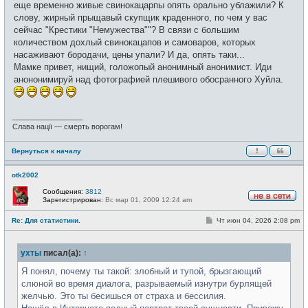
еще временно живые свинокацарпы опять орально ублажили? К
слову, жирный прыщавый скупщик краденного, по чем у вас
сейчас "Крестики "Немужества""? В связи с большим
количеством дохлый свинокацапов и самоваров, которых
насаживают бородачи, цены упали? И да, опять таки...
Мамке привет, нищий, голожопый анонимный анонимист. Иди
анононимируй над фотографией плешивого обосранного Хуйла.
_________________
Слава нації — смерть ворогам!
Вернуться к началу
otk2002
Сообщения:
3812
Зарегистрирован:
Вс мар 01, 2009 12:24 am
Н
е
С
Re: Для статистики.
Чт июн 04, 2026 2:08 pm
в
о
с
о
е
б
т
ухты
писал(а):
↑
щ
и
е
н
Я понял, почему ты такой: злобный и тупой, брызгающий
и
слюной во время диалога, разрываемый изнутри бурлящей
е
желчью. Это ты бесишься от страха и бессилия.