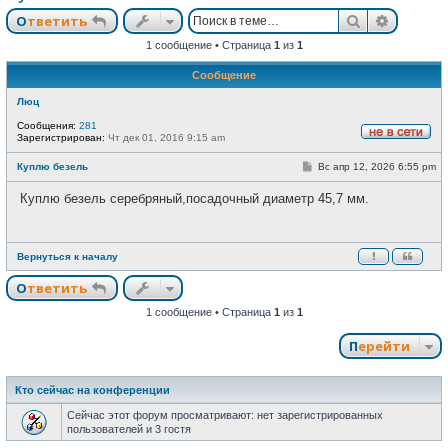
Поиск
Расшир
Ответить
1 сообщение • Страница
1
из
1
Сообщение
Люц
Сообщения:
281
Зарегистрирован:
Чт дек 01, 2016 9:15 am
Н
е
С
Куплю безель
Вс апр 12, 2026 6:55 pm
в
о
с
о
е
Куплю безель серебряный,посадочный диаметр 45,7 мм.
б
т
щ
и
е
н
и
Вернуться к началу
е
Ответить
1 сообщение • Страница
1
из
1
Перейти
Кто сейчас на конференции
Сейчас этот форум просматривают: нет зарегистрированных
пользователей и 3 гостя