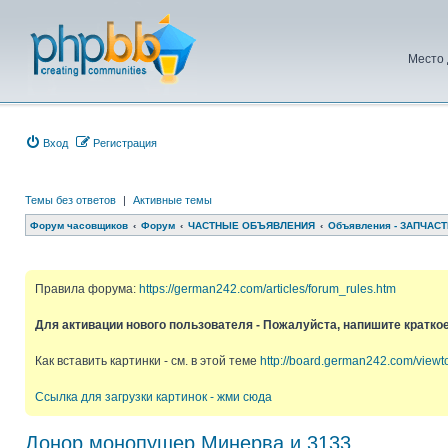
Место 
Вход
Регистрация
Темы без ответов
|
Активные темы
Форум часовщиков
Форум
ЧАСТНЫЕ ОБЪЯВЛЕНИЯ
Объявления - ЗАПЧАСТ
Правила форума:
https://german242.com/articles/forum_rules.htm
Для активации нового пользователя - Пожалуйста, напишите кратко
Как вставить картинки - см. в этой теме
http://board.german242.com/view
Ссылка для загрузки картинок - жми сюда
Донор монопушер Минерва и 3133