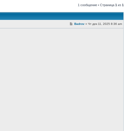
1 сообщение • Страница
1
из
1
С
Badrov
»
Чт дек 11, 2025 8:36 am
о
о
б
щ
е
н
и
е