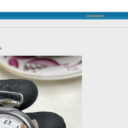
иренный поиск
Сообщение
ть