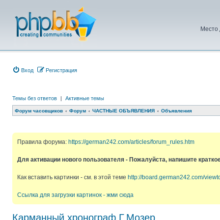
Место 
Вход
Регистрация
Темы без ответов
|
Активные темы
Форум часовщиков
Форум
ЧАСТНЫЕ ОБЪЯВЛЕНИЯ
Объявления
Правила форума:
https://german242.com/articles/forum_rules.htm
Для активации нового пользователя - Пожалуйста, напишите кратко
Как вставить картинки - см. в этой теме
http://board.german242.com/view
Ссылка для загрузки картинок - жми сюда
Карманный хронограф Г.Мозер