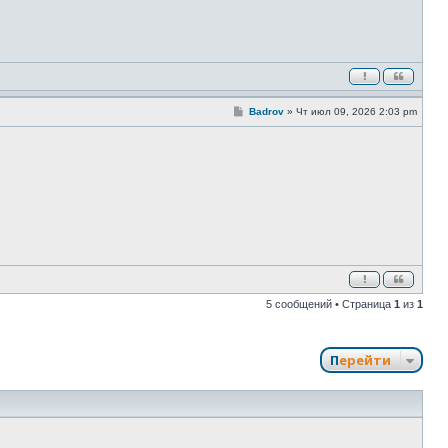
е
С
Badrov
»
Чт июл 09, 2026 2:03 pm
о
о
б
щ
е
н
и
е
5 сообщений • Страница
1
из
1
Перейти