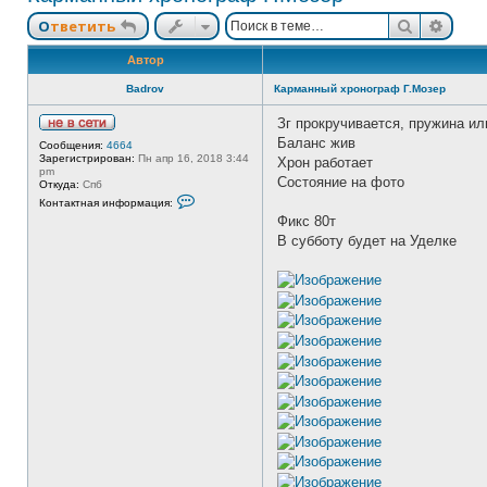
Поиск
Расш
Ответить
Автор
Badrov
Карманный хронограф Г.Мозер
Зг прокручивается, пружина ил
Н
Баланс жив
Сообщения:
4664
е
Зарегистрирован:
Пн апр 16, 2018 3:44
Хрон работает
в
pm
с
Состояние на фото
Откуда:
Спб
е
К
Контактная информация:
т
о
и
Фикс 80т
н
т
В субботу будет на Уделке
а
к
т
н
а
я
и
н
ф
о
р
м
а
ц
и
я
п
о
л