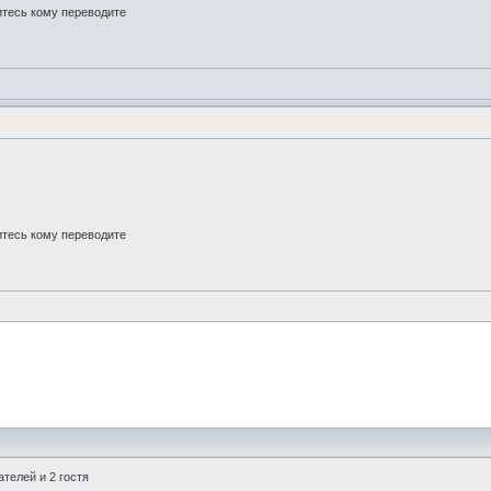
итесь кому переводите
итесь кому переводите
телей и 2 гостя