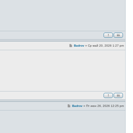
С
Badrov
»
Ср май 20, 2026 1:27 pm
о
о
б
щ
е
н
и
е
С
Badrov
»
Пт июн 26, 2026 12:25 pm
о
о
б
щ
е
н
и