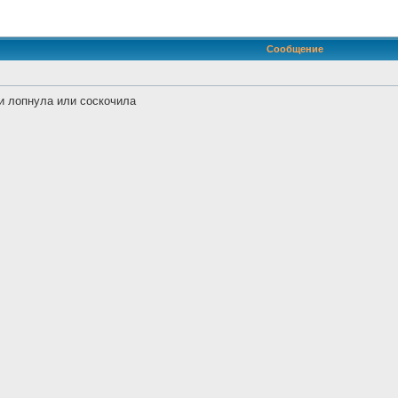
иренный поиск
Сообщение
и лопнула или соскочила