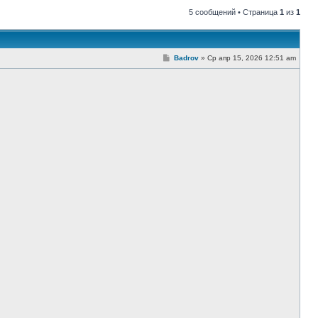
5 сообщений • Страница
1
из
1
С
Badrov
»
Ср апр 15, 2026 12:51 am
о
о
б
щ
е
н
и
е