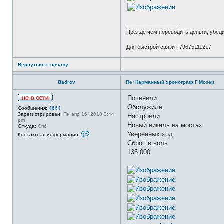
ь
з
о
в
_________________
а
Прежде чем переводить деньги, убед
т
е
л
Для быстрой связи +79675111217
я
B
a
Вернуться к началу
d
r
Badrov
o
Re: Карманный хронограф Г.Мозер
v
Починили
Н
Обслужили
Сообщения:
4664
е
Зарегистрирован:
Пн апр 16, 2018 3:44
Настроили
в
pm
с
Новый никель на мостах
Откуда:
Спб
е
К
Уверенных ход
Контактная информация:
т
о
и
Сброс в ноль
н
т
135.000
а
к
т
н
а
я
и
н
ф
о
р
м