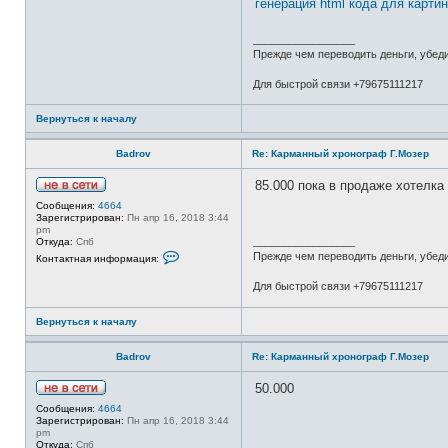
генерация html кода для карти
а
ц
и
_________________
я
Прежде чем переводить деньги, убед
п
о
л
Для быстрой связи +79675111217
ь
з
о
Вернуться к началу
в
а
т
Badrov
Re: Карманный хронограф Г.Мозер
е
л
85.000 пока в продаже хотелка
я
Н
B
Сообщения:
4664
е
a
Зарегистрирован:
Пн апр 16, 2018 3:44
в
d
pm
с
r
_________________
Откуда:
Спб
е
o
К
Прежде чем переводить деньги, убед
Контактная информация:
т
v
о
и
н
Для быстрой связи +79675111217
т
а
к
Вернуться к началу
т
н
а
Badrov
Re: Карманный хронограф Г.Мозер
я
и
н
50.000
ф
Н
Сообщения:
4664
о
е
Зарегистрирован:
Пн апр 16, 2018 3:44
р
в
pm
м
с
_________________
Откуда:
Спб
а