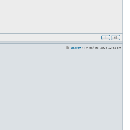
С
Badrov
»
Пт май 08, 2026 12:54 pm
о
о
б
щ
е
н
и
е