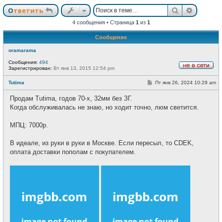
Поиск
Расшир
Ответить
4 сообщения • Страница
1
из
1
Сообщение
oramarama
Сообщения:
494
Зарегистрирован:
Вт янв 13, 2015 12:54 pm
Н
е
С
Tutima
Пт янв 26, 2024 10:29 am
в
о
с
о
е
Продам Tutima, годов 70-х, 32мм без ЗГ.
б
т
щ
Когда обслуживалась не знаю, но ходит точно, люм светится.
и
е
н
и
МПЦ: 7000р.
е
В идеале, из руки в руки в Москве. Если пересыл, то CDEK,
оплата доставки пополам с покупателем.