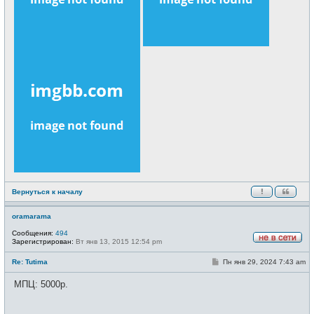
Вернуться к началу
oramarama
Сообщения:
494
Зарегистрирован:
Вт янв 13, 2015 12:54 pm
Н
е
С
Re: Tutima
Пн янв 29, 2024 7:43 am
в
о
с
о
е
МПЦ: 5000р.
б
т
щ
и
е
н