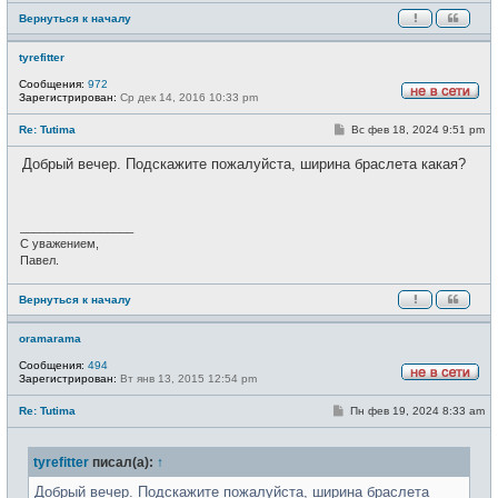
и
Вернуться к началу
е
tyrefitter
Сообщения:
972
Зарегистрирован:
Ср дек 14, 2016 10:33 pm
Н
е
С
Re: Tutima
Вс фев 18, 2024 9:51 pm
в
о
с
о
е
Добрый вечер. Подскажите пожалуйста, ширина браслета какая?
б
т
щ
и
е
н
и
_________________
е
С уважением,
Павел.
Вернуться к началу
oramarama
Сообщения:
494
Зарегистрирован:
Вт янв 13, 2015 12:54 pm
Н
е
С
Re: Tutima
Пн фев 19, 2024 8:33 am
в
о
с
о
е
б
т
tyrefitter
писал(а):
↑
щ
и
е
н
Добрый вечер. Подскажите пожалуйста, ширина браслета