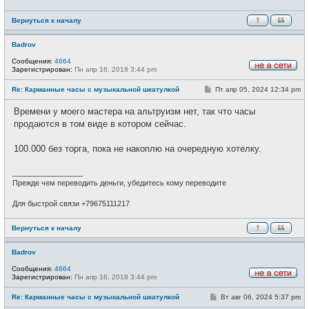
Вернуться к началу
Badrov
Сообщения:
4664
Зарегистрирован:
Пн апр 16, 2018 3:44 pm
Н
е
С
Re: Карманные часы с музыкальной шкатулкой
Пт апр 05, 2024 12:34 pm
в
о
с
о
е
Времени у моего мастера на альтруизм нет, так что часы
б
т
щ
продаются в том виде в котором сейчас.
и
е
н
и
100.000 без торга, пока не накоплю на очередную хотелку.
е
_________________
Прежде чем переводить деньги, убедитесь кому переводите
Для быстрой связи +79675111217
Вернуться к началу
Badrov
Сообщения:
4664
Зарегистрирован:
Пн апр 16, 2018 3:44 pm
Н
е
С
Re: Карманные часы с музыкальной шкатулкой
Вт авг 06, 2024 5:37 pm
в
о
с