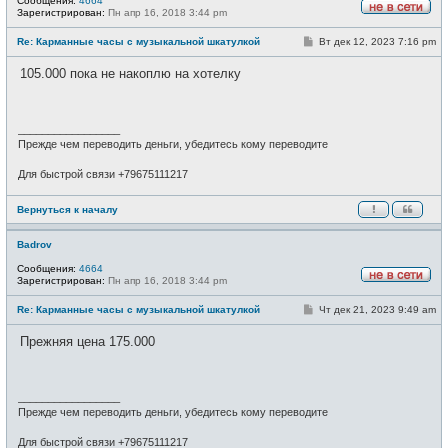
Сообщения:
4664
Зарегистрирован:
Пн апр 16, 2018 3:44 pm
Н
е
С
Re: Карманные часы с музыкальной шкатулкой
Вт дек 12, 2023 7:16 pm
в
о
с
о
е
105.000 пока не накоплю на хотелку
б
т
щ
и
е
н
и
_________________
е
Прежде чем переводить деньги, убедитесь кому переводите
Для быстрой связи +79675111217
Вернуться к началу
Badrov
Сообщения:
4664
Зарегистрирован:
Пн апр 16, 2018 3:44 pm
Н
е
С
Re: Карманные часы с музыкальной шкатулкой
Чт дек 21, 2023 9:49 am
в
о
с
о
е
Прежняя цена 175.000
б
т
щ
и
е
н
и
_________________
е
Прежде чем переводить деньги, убедитесь кому переводите
Для быстрой связи +79675111217