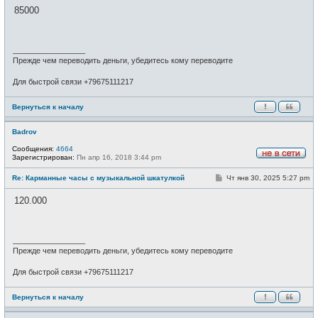
о
е
85000
б
т
щ
и
е
н
и
_________________
е
Прежде чем переводить деньги, убедитесь кому переводите
Для быстрой связи +79675111217
Вернуться к началу
Badrov
Сообщения:
4664
Зарегистрирован:
Пн апр 16, 2018 3:44 pm
Н
е
С
Re: Карманные часы с музыкальной шкатулкой
Чт янв 30, 2025 5:27 pm
в
о
с
о
е
120.000
б
т
щ
и
е
н
и
_________________
е
Прежде чем переводить деньги, убедитесь кому переводите
Для быстрой связи +79675111217
Вернуться к началу