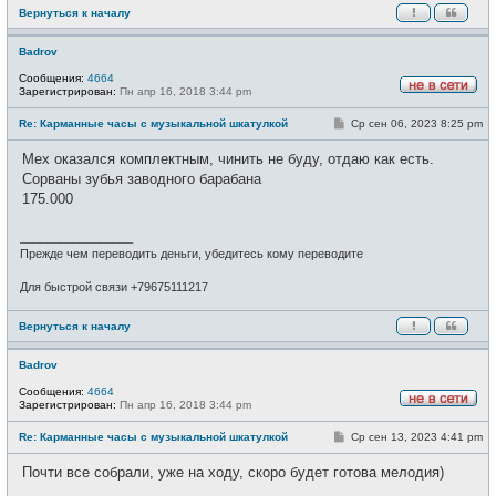
Вернуться к началу
Badrov
Сообщения:
4664
Зарегистрирован:
Пн апр 16, 2018 3:44 pm
Н
е
С
Re: Карманные часы с музыкальной шкатулкой
Ср сен 06, 2023 8:25 pm
в
о
с
о
е
Мех оказался комплектным, чинить не буду, отдаю как есть.
б
т
щ
Сорваны зубья заводного барабана
и
е
175.000
н
и
е
_________________
Прежде чем переводить деньги, убедитесь кому переводите
Для быстрой связи +79675111217
Вернуться к началу
Badrov
Сообщения:
4664
Зарегистрирован:
Пн апр 16, 2018 3:44 pm
Н
е
С
Re: Карманные часы с музыкальной шкатулкой
Ср сен 13, 2023 4:41 pm
в
о
с
о
е
Почти все собрали, уже на ходу, скоро будет готова мелодия)
б
т
щ
и