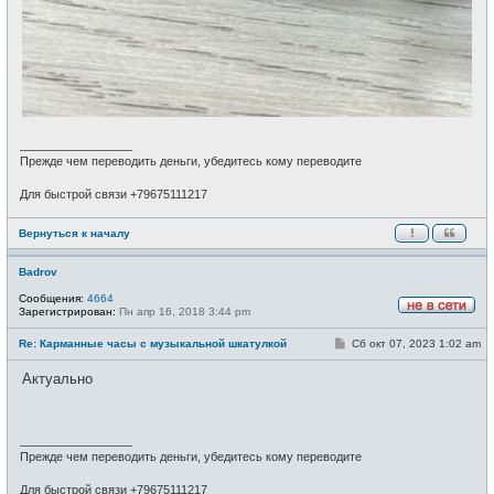
_________________
Прежде чем переводить деньги, убедитесь кому переводите
Для быстрой связи +79675111217
Вернуться к началу
Badrov
Сообщения:
4664
Зарегистрирован:
Пн апр 16, 2018 3:44 pm
Н
е
С
Re: Карманные часы с музыкальной шкатулкой
Сб окт 07, 2023 1:02 am
в
о
с
о
е
Актуально
б
т
щ
и
е
н
и
_________________
е
Прежде чем переводить деньги, убедитесь кому переводите
Для быстрой связи +79675111217