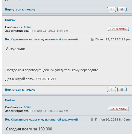
Вернуться к началу
Badrov
Сообщения:
4664
Зарегистрирован:
Пн апр 16, 2018 3:44 pm
Н
е
С
Re: Карманные часы с музыкальной шкатулкой
Пн окт 23, 2023 2:21 pm
в
о
с
о
е
Актуально
б
т
щ
и
е
н
и
_________________
е
Прежде чем переводить деньги, убедитесь кому переводите
Для быстрой связи +79675111217
Вернуться к началу
Badrov
Сообщения:
4664
Зарегистрирован:
Пн апр 16, 2018 3:44 pm
Н
е
С
Re: Карманные часы с музыкальной шкатулкой
Пт ноя 10, 2023 8:49 pm
в
о
с
о
е
Сегодня всего за 150.000
б
т
щ