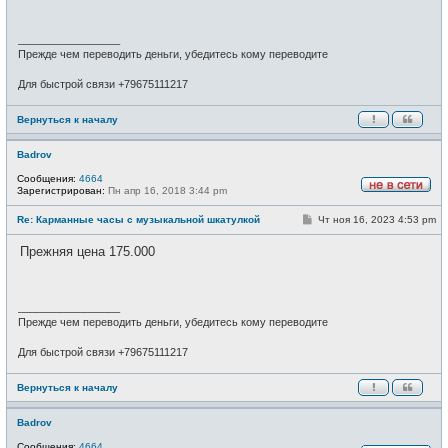
и
е
н
и
_________________
е
Прежде чем переводить деньги, убедитесь кому переводите
Для быстрой связи +79675111217
Вернуться к началу
Badrov
Сообщения:
4664
Зарегистрирован:
Пн апр 16, 2018 3:44 pm
Н
е
С
Re: Карманные часы с музыкальной шкатулкой
Чт ноя 16, 2023 4:53 pm
в
о
с
о
е
Прежняя цена 175.000
б
т
щ
и
е
н
и
_________________
е
Прежде чем переводить деньги, убедитесь кому переводите
Для быстрой связи +79675111217
Вернуться к началу
Badrov
Сообщения:
4664