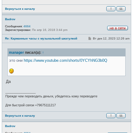
Вернуться к началу
Badrov
Сообщения:
4664
Зарегистрирован:
Пн апр 16, 2018 3:44 pm
Н
е
С
Re: Карманные часы с музыкальной шкатулкой
Вт дек 12, 2023 12:26 am
в
о
с
о
е
б
т
manager
писал(а):
↑
щ
и
е
н
это они
https://www.youtube.com/shorts/0YCYhNG3b0Q
и
е
Да
_________________
Прежде чем переводить деньги, убедитесь кому переводите
Для быстрой связи +79675111217
Вернуться к началу
Badrov