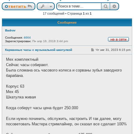
Поиск
Расшир
Ответить
17 сообщений • Страница
1
из
1
Сообщение
Badrov
Сообщения:
4664
Зарегистрирован:
Пн апр 16, 2018 3:44 pm
Н
е
С
Карманные часы с музыкальной шкатулкой
Чт авг 31, 2023 6:15 pm
в
о
с
о
е
Мех комплектный
б
т
щ
Сейчас часы собирают.
и
е
Была сломана ось часового колеса и сорваны зубья заводного
н
и
барабана.
е
Корпус 63
Мех 45
Шкатулка живая
Когда соберут часы цена будет 250.000
Если нужно починить, обслужить, настроить И так далее, могу
посоветовать Мастера стримлайнер, он сказал все сделает 100%