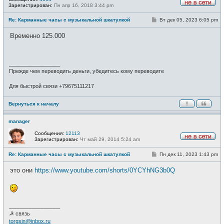
Зарегистрирован:
Пн апр 16, 2018 3:44 pm
Н
е
С
Re: Карманные часы с музыкальной шкатулкой
Вт дек 05, 2023 6:05 pm
в
о
с
о
е
Временно 125.000
б
т
щ
и
е
н
и
_________________
е
Прежде чем переводить деньги, убедитесь кому переводите
Для быстрой связи +79675111217
Вернуться к началу
manager
Сообщения:
12113
Зарегистрирован:
Чт май 29, 2014 5:24 am
Н
е
С
Re: Карманные часы с музыкальной шкатулкой
Пн дек 11, 2023 1:43 pm
в
о
с
о
е
это они
https://www.youtube.com/shorts/0YCYhNG3b0Q
б
т
щ
и
е
н
и
е
_________________
☭ связь
torgsin@inbox.ru