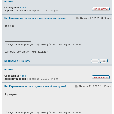
Badrov
Сообщения:
4664
Зарегистрирован:
Пн апр 16, 2018 3:44 pm
Н
е
С
Re: Карманные часы с музыкальной шкатулкой
Вт июн 17, 2025 3:26 pm
в
о
с
о
е
80000
б
т
щ
и
е
н
и
_________________
е
Прежде чем переводить деньги, убедитесь кому переводите
Для быстрой связи +79675111217
Вернуться к началу
Badrov
Сообщения:
4664
Зарегистрирован:
Пн апр 16, 2018 3:44 pm
Н
е
С
Re: Карманные часы с музыкальной шкатулкой
Чт июн 11, 2026 11:13 am
в
о
с
о
е
Продано
б
т
щ
и
е
н
и
_________________
е
Прежде чем переводить деньги, убедитесь кому переводите