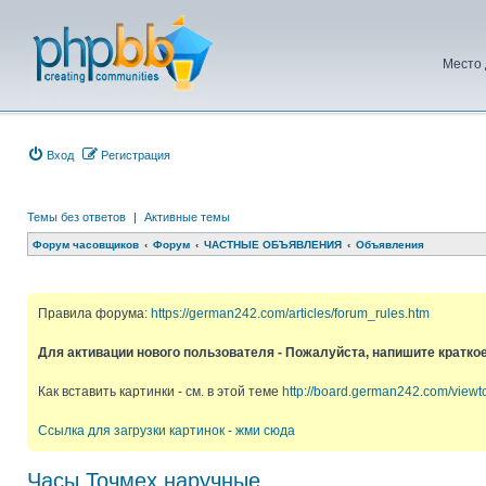
Место 
Вход
Регистрация
Темы без ответов
|
Активные темы
Форум часовщиков
Форум
ЧАСТНЫЕ ОБЪЯВЛЕНИЯ
Объявления
Правила форума:
https://german242.com/articles/forum_rules.htm
Для активации нового пользователя - Пожалуйста, напишите кратко
Как вставить картинки - см. в этой теме
http://board.german242.com/view
Ссылка для загрузки картинок - жми сюда
Часы Точмех наручные.