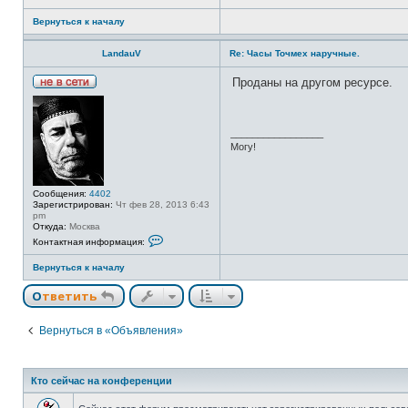
р
м
Вернуться к началу
а
ц
и
LandauV
Re: Часы Точмех наручные.
я
п
о
Проданы на другом ресурсе.
л
Н
ь
е
з
в
о
с
_________________
в
е
а
Могу!
т
т
и
е
л
я
Сообщения:
4402
L
Зарегистрирован:
Чт фев 28, 2013 6:43
a
pm
n
Откуда:
Москва
d
К
Контактная информация:
a
о
u
н
V
Вернуться к началу
т
а
к
Ответить
т
н
а
Вернуться в «Объявления»
я
и
н
ф
о
Кто сейчас на конференции
р
м