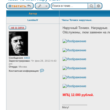
Поиск
Расш
Ответить
Автор
LandauV
Часы Точмех наручные.
Наручный Точмех. Наградные.
Н
Обслужены, люм заменен на лю
е
в
с
е
т
и
Сообщения:
4402
Зарегистрирован:
Чт фев 28, 2013 6:43
pm
Откуда:
Москва
К
Контактная информация:
о
н
т
а
к
т
н
а
МПЦ 12.000 рублей.
я
и
н
_________________
ф
Могу!
о