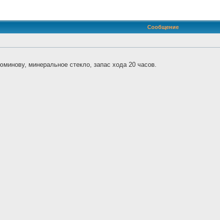
иренный поиск
Сообщение
минову, минеральное стекло, запас хода 20 часов.