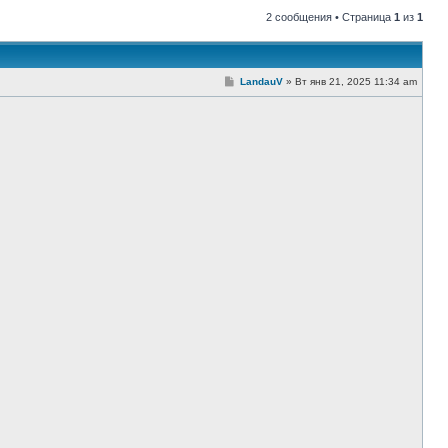
2 сообщения • Страница
1
из
1
С
LandauV
»
Вт янв 21, 2025 11:34 am
о
о
б
щ
е
н
и
е