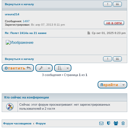
и
Вернуться к началу
е
uraura214
Сообщения:
1497
Зарегистрирован:
Вс апр 07, 2013 8:11 pm
Н
е
С
Re: Полет 2414а на 21 камне
Ср окт 01, 2025 6:23 pm
в
о
с
о
е
б
т
щ
и
е
н
и
Вернуться к началу
е
Ответить
3 сообщения • Страница
1
из
1
Перейти
Кто сейчас на конференции
Сейчас этот форум просматривают: нет зарегистрированных
пользователей и 2 гостя
Форум часовщиков
Форум