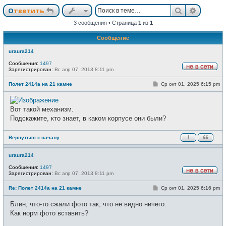
Поиск
Расшир
Ответить
3 сообщения • Страница
1
из
1
Сообщение
uraura214
Сообщения:
1497
Зарегистрирован:
Вс апр 07, 2013 8:11 pm
Н
е
С
Полет 2414а на 21 камне
Ср окт 01, 2025 6:15 pm
в
о
с
о
е
б
т
щ
Вот такой механизм.
и
е
Подскажите, кто знает, в каком корпусе они были?
н
и
е
Вернуться к началу
uraura214
Сообщения:
1497
Зарегистрирован:
Вс апр 07, 2013 8:11 pm
Н
е
С
Re: Полет 2414а на 21 камне
Ср окт 01, 2025 6:16 pm
в
о
с
о
е
Блин, что-то сжали фото так, что не видно ничего.
б
т
щ
Как норм фото вставить?
и
е
н