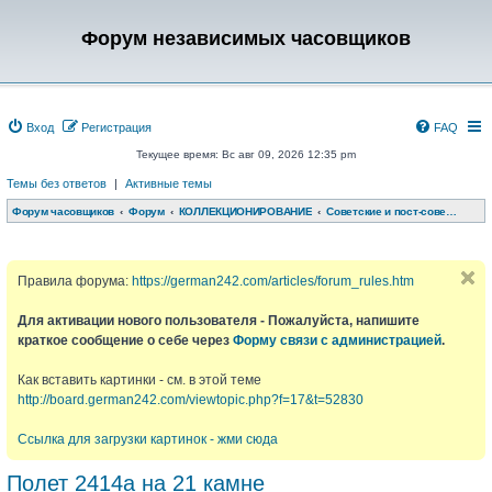
Форум независимых часовщиков
Вход
Регистрация
FAQ
Текущее время: Вс авг 09, 2026 12:35 pm
Темы без ответов
|
Активные темы
Форум часовщиков
Форум
КОЛЛЕКЦИОНИРОВАНИЕ
Советские и пост-советские часы
Правила форума:
https://german242.com/articles/forum_rules.htm
Для активации нового пользователя - Пожалуйста, напишите
краткое сообщение о себе через
Форму связи с администрацией
.
Как вставить картинки - см. в этой теме
http://board.german242.com/viewtopic.php?f=17&t=52830
Ссылка для загрузки картинок - жми сюда
Полет 2414а на 21 камне