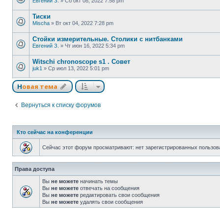
Евгений З.
»
Сб окт 08, 2022 7:58 pm
Тиски
Mischa
»
Вт окт 04, 2022 7:28 pm
Стойки измерительные. Столики с нитбанками
Евгений З.
»
Чт июн 16, 2022 5:34 pm
Witschi chronoscope s1 . Совет
juk1
»
Ср июл 13, 2022 5:01 pm
Новая тема
Вернуться к списку форумов
Кто сейчас на конференции
Сейчас этот форум просматривают: нет зарегистрированных пользова
Права доступа
Вы
не можете
начинать темы
Вы
не можете
отвечать на сообщения
Вы
не можете
редактировать свои сообщения
Вы
не можете
удалять свои сообщения