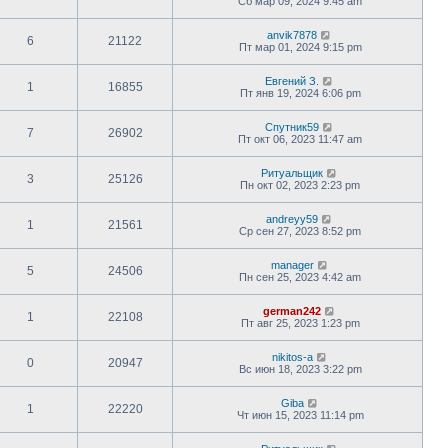
Сб мар 09, 2024 9:45 am
anvik7878
6
21122
Пт мар 01, 2024 9:15 pm
Евгений З.
1
16855
Пт янв 19, 2024 6:06 pm
Спутник59
7
26902
Пт окт 06, 2023 11:47 am
Ритуальщик
3
25126
Пн окт 02, 2023 2:23 pm
andreyy59
1
21561
Ср сен 27, 2023 8:52 pm
manager
5
24506
Пн сен 25, 2023 4:42 am
german242
1
22108
Пт авг 25, 2023 1:23 pm
nikitos-a
0
20947
Вс июн 18, 2023 3:22 pm
Giba
1
22220
Чт июн 15, 2023 11:14 pm