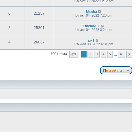
Сб окт 08, 2022 11:12 pm
Mischa
0
21257
Вт окт 04, 2022 7:28 pm
Евгений З.
3
25301
Чт авг 04, 2022 3:24 pm
juk1
4
26037
Сб июл 30, 2022 6:01 pm
Страница
1
из
40
1
2
3
4
5
40
1991 тема
След.
…
Перейти