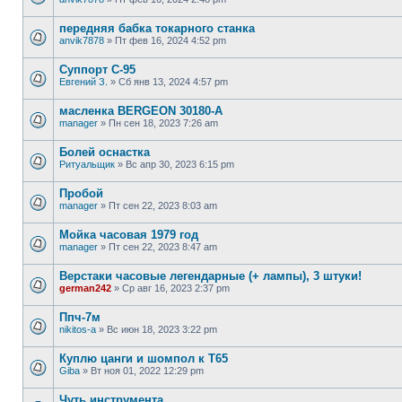
передняя бабка токарного станка
anvik7878
»
Пт фев 16, 2024 4:52 pm
Суппорт С-95
Евгений З.
»
Сб янв 13, 2024 4:57 pm
масленка BERGEON 30180-A
manager
»
Пн сен 18, 2023 7:26 am
Болей оснастка
Ритуальщик
»
Вс апр 30, 2023 6:15 pm
Пробой
manager
»
Пт сен 22, 2023 8:03 am
Мойка часовая 1979 год
manager
»
Пт сен 22, 2023 8:47 am
Верстаки часовые легендарные (+ лампы), 3 штуки!
german242
»
Ср авг 16, 2023 2:37 pm
Ппч-7м
nikitos-a
»
Вс июн 18, 2023 3:22 pm
Куплю цанги и шомпол к Т65
Giba
»
Вт ноя 01, 2022 12:29 pm
Чуть инструмента