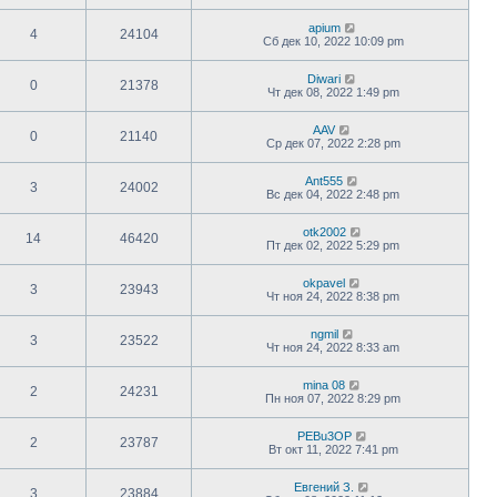
apium
4
24104
Сб дек 10, 2022 10:09 pm
Diwari
0
21378
Чт дек 08, 2022 1:49 pm
AAV
0
21140
Ср дек 07, 2022 2:28 pm
Ant555
3
24002
Вс дек 04, 2022 2:48 pm
otk2002
14
46420
Пт дек 02, 2022 5:29 pm
okpavel
3
23943
Чт ноя 24, 2022 8:38 pm
ngmil
3
23522
Чт ноя 24, 2022 8:33 am
mina 08
2
24231
Пн ноя 07, 2022 8:29 pm
PEBu3OP
2
23787
Вт окт 11, 2022 7:41 pm
Евгений З.
3
23884