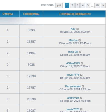
Страница
1
из
40
1
2
3
4
5
40
1991 тема
След.
…
Ответы
Просмотры
Последнее сообщение
Kay
4
5893
Пн дек 15, 2025 2:22 pm
Mischa
2
18357
Сб ноя 08, 2025 12:45 am
mina 08
2
11999
Ср окт 15, 2025 9:38 am
ASilva1979
0
8038
Сб окт 11, 2025 7:38 am
anvik7878
3
17390
Вт ноя 05, 2024 6:21 pm
Ритуальщик
2
17757
Сб июл 06, 2024 9:25 pm
andrey19
3
25599
Вс мар 10, 2024 4:34 pm
anvik7878
3
18987