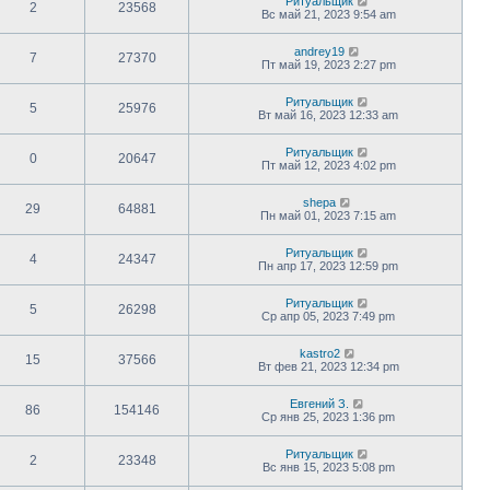
Ритуальщик
2
23568
Вс май 21, 2023 9:54 am
andrey19
7
27370
Пт май 19, 2023 2:27 pm
Ритуальщик
5
25976
Вт май 16, 2023 12:33 am
Ритуальщик
0
20647
Пт май 12, 2023 4:02 pm
shepa
29
64881
Пн май 01, 2023 7:15 am
Ритуальщик
4
24347
Пн апр 17, 2023 12:59 pm
Ритуальщик
5
26298
Ср апр 05, 2023 7:49 pm
kastro2
15
37566
Вт фев 21, 2023 12:34 pm
Евгений З.
86
154146
Ср янв 25, 2023 1:36 pm
Ритуальщик
2
23348
Вс янв 15, 2023 5:08 pm