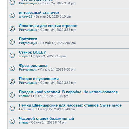
Ритуальщик
»
Сб сен 24, 2022 3:34 pm
интересный станочек
andrey19
»
Вт май 09, 2023 5:10 pm
Лопаточки для снятия стрелок
Ритуальщик
»
Сб сен 24, 2022 3:38 pm
Притяжки
Ритуальщик
»
Пт май 12, 2023 4:02 pm
Станок BOLEY
shepa
»
Пт дек 09, 2022 2:19 pm
Фрезприставка
Ритуальщик
»
Пт апр 14, 2023 8:00 pm
Потанс с пуансонами
Ритуальщик
»
Сб сен 24, 2022 3:32 pm
Продам краб часовой. В коробке. Не использовался.
kastro2
»
Пн сен 19, 2022 1:46 pm
Ремни Швейцарские для часовых станков Swiss made
Евгений З.
»
Пн апр 22, 2019 10:48 pm
Часовой станок безымянный
shepa
»
Сб янв 14, 2023 8:44 pm