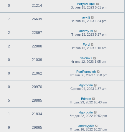
Ритуальщик
0
21214
Вс янв 15, 2023 5:01 pm
avktlt
7
26639
Вс янв 15, 2023 1:34 pm
andrey19
2
22897
Пт янв 13, 2023 5:27 pm
Ford
2
22888
Пт янв 13, 2023 1:10 am
Salem77
0
21039
Чт янв 12, 2023 1:05 pm
PetrPetrovich
0
21062
Пт янв 06, 2023 10:58 pm
dgorodilin
0
20970
Ср янв 04, 2023 1:37 am
Edmon
5
28885
Пт дек 23, 2022 10:43 am
dgorodilin
1
21834
Чт дек 22, 2022 10:52 pm
andreyy59
9
29865
Пт дек 16, 2022 10:27 pm