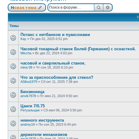
Поиск
Расширенный
Новая тема
Т
Темы
Потанс с нитбанком и пуансонами
Kay
»
Пн дек 01, 2025 6:51 pm
Часовой токарный станок Болей (Германия) с оснасткой.
Mischa
»
Вс дек 22, 2024 4:03 pm
часовой и сверлильный станок.
mina 08
»
Чт сен 18, 2025 6:10 pm
Что за приспособление для стекол?
ASilva1979
»
Сб окт 11, 2025 7:38 am
Бензинница
anvik7878
»
Пт июн 21, 2024 9:50 am
Цанги 7/0.75
Ритуальщик
»
Сб июл 06, 2024 5:50 pm
немного инструмента
andrey19
»
Пн сен 25, 2023 6:44 pm
держатели механизмов
anvik7878
»
Пт фев 16, 2024 2:48 pm