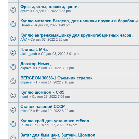
Фрезы, иглы, плашки, цанги.
apium
»
Сб дек 10, 2022 3:33 pm
Куплю моталки Bergeon, для навивки пружин в барабаны 
Diwari
»
Чт дек 08, 2022 1:49 pm
Куплю ангренажмашинку для крупногабаритных часов.
AAV
»
Ср дек 07, 2022 2:28 pm
Плитка 1 МЧз.
aleks_andr
»
Сб дек 03, 2022 8:01 pm
Дозатор Немец
okpavel
»
Ср ноя 30, 2022 3:57 pm
BERGEON 30636-1 Съемник стрелок
okpavel
»
Пн ноя 14, 2022 7:18 pm
Куплю шомпол к С-95
ngmil
»
Ср ноя 23, 2022 7:06 pm
Станок часовой СССР
mina 08
»
Вт июл 19, 2022 8:22 am
Куплю краб для установки стёкол
PEBu3OP
»
Сб сен 17, 2022 1:36 pm
Затяг для 8мм цанг. 3штуки. Шомпол