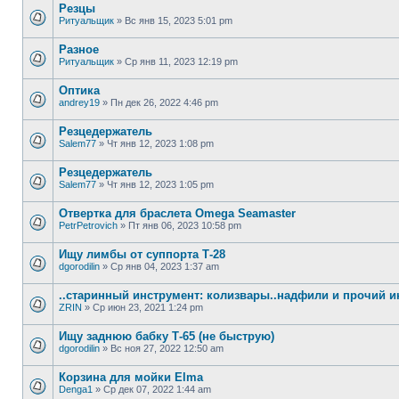
Резцы
Ритуальщик
»
Вс янв 15, 2023 5:01 pm
Разное
Ритуальщик
»
Ср янв 11, 2023 12:19 pm
Оптика
andrey19
»
Пн дек 26, 2022 4:46 pm
Резцедержатель
Salem77
»
Чт янв 12, 2023 1:08 pm
Резцедержатель
Salem77
»
Чт янв 12, 2023 1:05 pm
Отвертка для браслета Omega Seamaster
PetrPetrovich
»
Пт янв 06, 2023 10:58 pm
Ищу лимбы от суппорта Т-28
dgorodilin
»
Ср янв 04, 2023 1:37 am
..старинный инструмент: колизвары..надфили и прочий и
ZRIN
»
Ср июн 23, 2021 1:24 pm
Ищу заднюю бабку Т-65 (не быструю)
dgorodilin
»
Вс ноя 27, 2022 12:50 am
Корзина для мойки Elma
Denga1
»
Ср дек 07, 2022 1:44 am