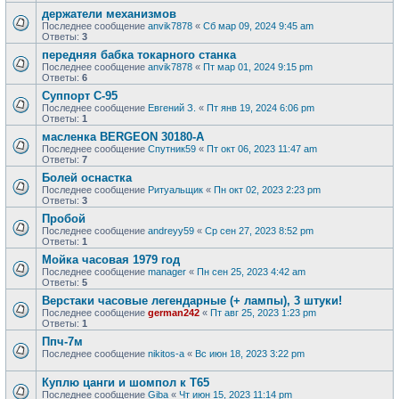
держатели механизмов
Последнее сообщение
anvik7878
«
Сб мар 09, 2024 9:45 am
Ответы:
3
передняя бабка токарного станка
Последнее сообщение
anvik7878
«
Пт мар 01, 2024 9:15 pm
Ответы:
6
Суппорт С-95
Последнее сообщение
Евгений З.
«
Пт янв 19, 2024 6:06 pm
Ответы:
1
масленка BERGEON 30180-A
Последнее сообщение
Спутник59
«
Пт окт 06, 2023 11:47 am
Ответы:
7
Болей оснастка
Последнее сообщение
Ритуальщик
«
Пн окт 02, 2023 2:23 pm
Ответы:
3
Пробой
Последнее сообщение
andreyy59
«
Ср сен 27, 2023 8:52 pm
Ответы:
1
Мойка часовая 1979 год
Последнее сообщение
manager
«
Пн сен 25, 2023 4:42 am
Ответы:
5
Верстаки часовые легендарные (+ лампы), 3 штуки!
Последнее сообщение
german242
«
Пт авг 25, 2023 1:23 pm
Ответы:
1
Ппч-7м
Последнее сообщение
nikitos-a
«
Вс июн 18, 2023 3:22 pm
Куплю цанги и шомпол к Т65
Последнее сообщение
Giba
«
Чт июн 15, 2023 11:14 pm