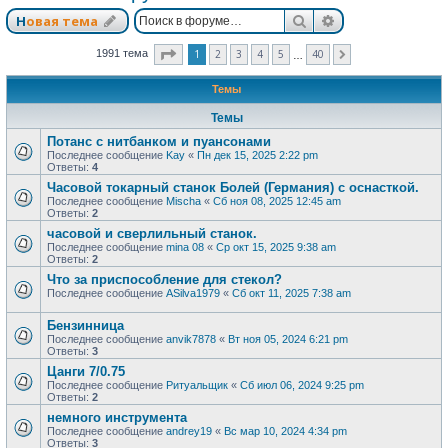
Поиск
Расширенный п
Новая тема
Страница
1
из
40
1
2
3
4
5
40
1991 тема
След.
…
Темы
Темы
Потанс с нитбанком и пуансонами
Последнее сообщение
Kay
«
Пн дек 15, 2025 2:22 pm
Ответы:
4
Часовой токарный станок Болей (Германия) с оснасткой.
Последнее сообщение
Mischa
«
Сб ноя 08, 2025 12:45 am
Ответы:
2
часовой и сверлильный станок.
Последнее сообщение
mina 08
«
Ср окт 15, 2025 9:38 am
Ответы:
2
Что за приспособление для стекол?
Последнее сообщение
ASilva1979
«
Сб окт 11, 2025 7:38 am
Бензинница
Последнее сообщение
anvik7878
«
Вт ноя 05, 2024 6:21 pm
Ответы:
3
Цанги 7/0.75
Последнее сообщение
Ритуальщик
«
Сб июл 06, 2024 9:25 pm
Ответы:
2
немного инструмента
Последнее сообщение
andrey19
«
Вс мар 10, 2024 4:34 pm
Ответы:
3