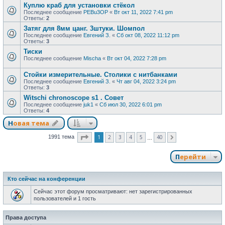
Куплю краб для установки стёкол
Последнее сообщение
PEBu3OP
«
Вт окт 11, 2022 7:41 pm
Ответы:
2
Затяг для 8мм цанг. 3штуки. Шомпол
Последнее сообщение
Евгений З.
«
Сб окт 08, 2022 11:12 pm
Ответы:
3
Тиски
Последнее сообщение
Mischa
«
Вт окт 04, 2022 7:28 pm
Стойки измерительные. Столики с нитбанками
Последнее сообщение
Евгений З.
«
Чт авг 04, 2022 3:24 pm
Ответы:
3
Witschi chronoscope s1 . Совет
Последнее сообщение
juk1
«
Сб июл 30, 2022 6:01 pm
Ответы:
4
Новая тема
Страница
1
из
40
1
2
3
4
5
40
1991 тема
След.
…
Перейти
Кто сейчас на конференции
Сейчас этот форум просматривают: нет зарегистрированных
пользователей и 1 гость
Права доступа