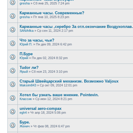
gresha
»
Сб янв 25, 2025 7:24 pm
Карманные часы. Современные?
gresha
»
Пт янв 10, 2025 8:23 pm
Карманные часы ,серебро За отл.окончание Воздухоплав.
SANA4ka
»
Ср сен 11, 2024 2:17 pm
Что за часы, чьи?
Юрий П.
»
Пн дек 09, 2024 6:42 pm
П.Буре
Юрий
»
Пн дек 02, 2024 8:32 pm
Tudor ли?
Ярый
»
Сб ноя 23, 2024 3:10 pm
Старый Швейцарский механизм. Возможно Valjoux
Maksim843
»
Ср окт 09, 2024 12:01 pm
Хотел бы узнать ваше мнение. Pointevin.
Классик
»
Ср июн 12, 2024 8:21 pm
universal aero-compax
egh4
»
Чт апр 18, 2024 5:06 pm
Буре.
Женич
»
Чт фев 08, 2024 6:47 pm