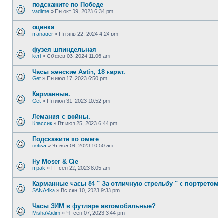
подскажите по Победе
vadime
»
Пн окт 09, 2023 6:34 pm
оценка
manager
»
Пн янв 22, 2024 4:24 pm
фузея шпиндельная
keri
»
Сб фев 03, 2024 11:06 am
Часы женские Astin, 18 карат.
Get
»
Пн июл 17, 2023 6:50 pm
Карманные.
Get
»
Пн июл 31, 2023 10:52 pm
Лемания с войны.
Классик
»
Вт июл 25, 2023 6:44 pm
Подскажите по омеге
notisa
»
Чт ноя 09, 2023 10:50 am
Hy Moser & Cie
mpak
»
Пт сен 22, 2023 8:05 am
Карманные часы 84 " За отличную стрельбу " с портретом
SANA4ka
»
Вс сен 10, 2023 9:33 pm
Часы ЗИМ в футляре автомобильные?
MishaVadim
»
Чт сен 07, 2023 3:44 pm