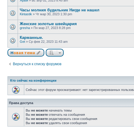
Ярый
»
Вс апр 02, 2023 8:45 am
Часы молния будильник Нигде не нашел
Kintastik
»
Чт мар 30, 2023 1:30 pm
Женские золотые швейцария
gresha
»
Пн мар 27, 2023 8:28 pm
Карманные.
Get
»
Ср фев 22, 2023 11:43 am
Новая тема
Вернуться к списку форумов
Кто сейчас на конференции
Сейчас этот форум просматривают: нет зарегистрированных пользова
Права доступа
Вы
не можете
начинать темы
Вы
не можете
отвечать на сообщения
Вы
не можете
редактировать свои сообщения
Вы
не можете
удалять свои сообщения