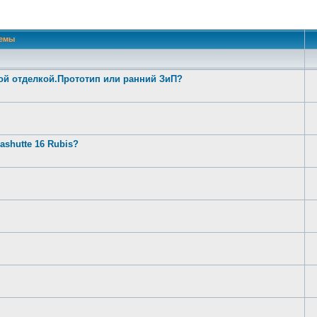
 поиск
емы
ой отделкой.Прототип или ранний ЗиП?
shutte 16 Rubis?