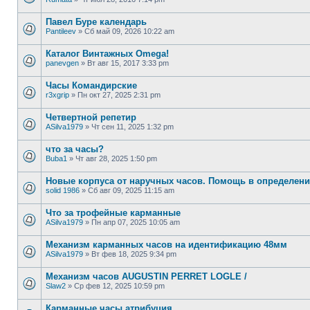
Павел Буре календарь
Pantileev
»
Сб май 09, 2026 10:22 am
Каталог Винтажных Omega!
panevgen
»
Вт авг 15, 2017 3:33 pm
Часы Командирские
r3xgrip
»
Пн окт 27, 2025 2:31 pm
Четвертной репетир
ASilva1979
»
Чт сен 11, 2025 1:32 pm
что за часы?
Buba1
»
Чт авг 28, 2025 1:50 pm
Новые корпуса от наручных часов. Помощь в определени
solid 1986
»
Сб авг 09, 2025 11:15 am
Что за трофейные карманные
ASilva1979
»
Пн апр 07, 2025 10:05 am
Механизм карманных часов на идентификацию 48мм
ASilva1979
»
Вт фев 18, 2025 9:34 pm
Механизм часов AUGUSTIN PERRET LOGLE /
Slaw2
»
Ср фев 12, 2025 10:59 pm
Карманные часы атрибуция