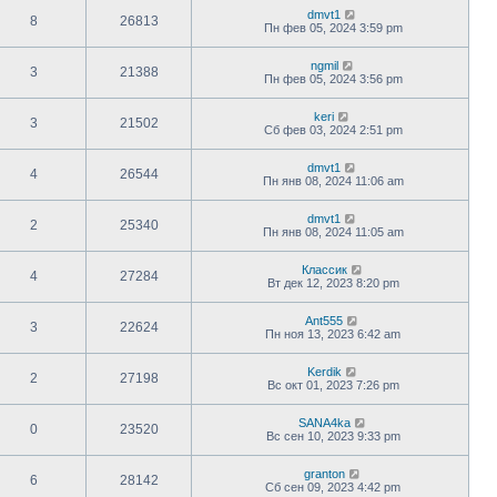
dmvt1
8
26813
Пн фев 05, 2024 3:59 pm
ngmil
3
21388
Пн фев 05, 2024 3:56 pm
keri
3
21502
Сб фев 03, 2024 2:51 pm
dmvt1
4
26544
Пн янв 08, 2024 11:06 am
dmvt1
2
25340
Пн янв 08, 2024 11:05 am
Классик
4
27284
Вт дек 12, 2023 8:20 pm
Ant555
3
22624
Пн ноя 13, 2023 6:42 am
Kerdik
2
27198
Вс окт 01, 2023 7:26 pm
SANA4ka
0
23520
Вс сен 10, 2023 9:33 pm
granton
6
28142
Сб сен 09, 2023 4:42 pm