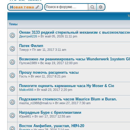
Поиск
Расширенный
Новая тема
Т
Темы
Океан 3133 редкий стерильный механизм с высококлассн
Дмитрий226
»
Вт май 05, 2026 11:11 pm
Патек Филип
Тимур
»
Пт авг 11, 2017 3:11 am
Возможно ли реанимировать часы Wunderwerk 1system Gla
Пупсик1989
»
Вс мар 19, 2017 12:00 pm
Прошу помочь расценить часы
Гость
»
Вт июл 11, 2017 8:21 pm
Помогите оценить карманные часа Hy Moser & Cie
Malice666
»
Вт май 23, 2017 2:20 pm
Подскажите стоимость часов Maurice Blum и Buran.
masha_n1988@mail.ru
»
Вт июн 27, 2017 7:30 am
Наградные Буре с бриллиантами
Юрий81
»
Вт окт 17, 2017 12:55 am
Восток Амфибия, ушастая, НВЧ-20
Rumata
»
Чт июл 28, 2016 7:14 pm