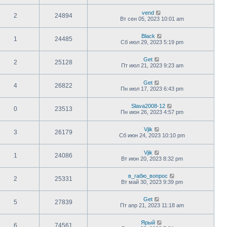
vend
2
24894
Вт сен 05, 2023 10:01 am
Black
1
24485
Сб июл 29, 2023 5:19 pm
Get
2
25128
Пт июл 21, 2023 9:23 am
Get
4
26822
Пн июл 17, 2023 6:43 pm
Slava2008-12
0
23513
Пн июн 26, 2023 4:57 pm
Vjik
3
26179
Сб июн 24, 2023 10:10 pm
Vjik
1
24086
Вт июн 20, 2023 8:32 pm
в_габю_вопрос
2
25331
Вт май 30, 2023 9:39 pm
Get
5
27839
Пт апр 21, 2023 11:18 am
Ярый
6
74561