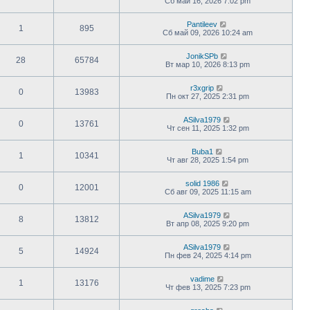
Сб май 16, 2026 7:02 pm
Pantileev
1
895
Сб май 09, 2026 10:24 am
JonikSPb
28
65784
Вт мар 10, 2026 8:13 pm
r3xgrip
0
13983
Пн окт 27, 2025 2:31 pm
ASilva1979
0
13761
Чт сен 11, 2025 1:32 pm
Buba1
1
10341
Чт авг 28, 2025 1:54 pm
solid 1986
0
12001
Сб авг 09, 2025 11:15 am
ASilva1979
8
13812
Вт апр 08, 2025 9:20 pm
ASilva1979
5
14924
Пн фев 24, 2025 4:14 pm
vadime
1
13176
Чт фев 13, 2025 7:23 pm