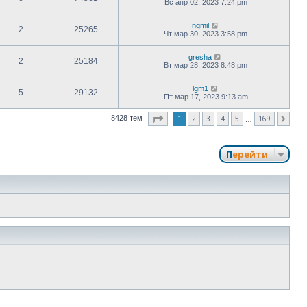
Вс апр 02, 2023 7:24 pm
ngmil
2
25265
Чт мар 30, 2023 3:58 pm
gresha
2
25184
Вт мар 28, 2023 8:48 pm
lgm1
5
29132
Пт мар 17, 2023 9:13 am
Страница
1
из
169
1
2
3
4
5
169
8428 тем
След.
…
Перейти