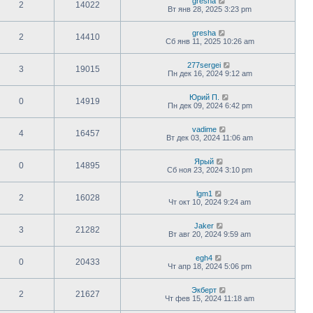
gresha
2
14022
Вт янв 28, 2025 3:23 pm
gresha
2
14410
Сб янв 11, 2025 10:26 am
277sergei
3
19015
Пн дек 16, 2024 9:12 am
Юрий П.
0
14919
Пн дек 09, 2024 6:42 pm
vadime
4
16457
Вт дек 03, 2024 11:06 am
Ярый
0
14895
Сб ноя 23, 2024 3:10 pm
lgm1
2
16028
Чт окт 10, 2024 9:24 am
Jaker
3
21282
Вт авг 20, 2024 9:59 am
egh4
0
20433
Чт апр 18, 2024 5:06 pm
Экберт
2
21627
Чт фев 15, 2024 11:18 am