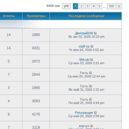
Страница
1
из
169
1
2
3
4
5
169
8428 тем
След.
…
Ответы
Просмотры
Последнее сообщение
Дмитрий226
14
1880
Вс авг 02, 2026 10:10 pm
staff-se
14
4331
Чт июн 04, 2026 4:52 am
Shkrab
5
2672
Ср июн 03, 2026 3:15 am
Гость
7
2944
Ср июн 03, 2026 12:44 am
Гость
3
1995
Вс май 31, 2026 1:31 pm
Гость
4
3093
Пн май 25, 2026 4:44 pm
Ритуальщик
9
4176
Ср май 20, 2026 2:09 pm
ворчун
7
3119