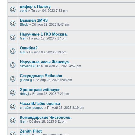
цифер к Полету
vend
»
Пн сен 04, 2023 7:33 pm
Вымпел 1МЧЗ
Black
»
Сб июл 29, 2023 9:47 am
Наручные 1 ГКЗ Москва.
Get
»
Пн июл 17, 2023 7:17 pm
Ошибка?
Get
»
Пн июл 03, 2023 9:19 pm
Наручные часы Женевуа.
Slava2008-12
»
Пн июн 26, 2023 4:57 pm
Секундомер Seikosha
gl-and-g
»
Вс апр 23, 2023 6:08 am
Хронограф wittnayer
rbhtv,j
»
Вт июн 13, 2023 7:21 pm
Часы В.Габю оценка
в_габю_вопрос
»
Пт май 26, 2023 8:19 pm
Командирские Чистополь.
Get
»
Сб фев 18, 2023 5:11 pm
Zenith Pilot