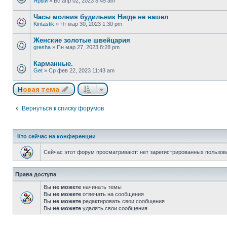
Ярый
»
Вс апр 02, 2023 8:45 am
Часы молния будильник Нигде не нашел
Kintastik
»
Чт мар 30, 2023 1:30 pm
Женские золотые швейцария
gresha
»
Пн мар 27, 2023 8:28 pm
Карманные.
Get
»
Ср фев 22, 2023 11:43 am
Новая тема
Вернуться к списку форумов
Кто сейчас на конференции
Сейчас этот форум просматривают: нет зарегистрированных пользова
Права доступа
Вы
не можете
начинать темы
Вы
не можете
отвечать на сообщения
Вы
не можете
редактировать свои сообщения
Вы
не можете
удалять свои сообщения