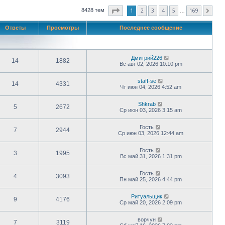
Страница
1
из
169
1
2
3
4
5
169
8428 тем
След.
…
Ответы
Просмотры
Последнее сообщение
Дмитрий226
14
1882
Вс авг 02, 2026 10:10 pm
staff-se
14
4331
Чт июн 04, 2026 4:52 am
Shkrab
5
2672
Ср июн 03, 2026 3:15 am
Гость
7
2944
Ср июн 03, 2026 12:44 am
Гость
3
1995
Вс май 31, 2026 1:31 pm
Гость
4
3093
Пн май 25, 2026 4:44 pm
Ритуальщик
9
4176
Ср май 20, 2026 2:09 pm
ворчун
7
3119