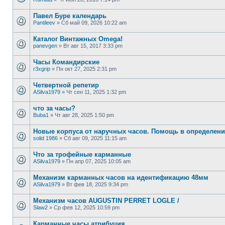
Павел Буре календарь
Pantileev
»
Сб май 09, 2026 10:22 am
Каталог Винтажных Omega!
panevgen
»
Вт авг 15, 2017 3:33 pm
Часы Командирские
r3xgrip
»
Пн окт 27, 2025 2:31 pm
Четвертной репетир
ASilva1979
»
Чт сен 11, 2025 1:32 pm
что за часы?
Buba1
»
Чт авг 28, 2025 1:50 pm
Новые корпуса от наручных часов. Помощь в определени
solid 1986
»
Сб авг 09, 2025 11:15 am
Что за трофейные карманные
ASilva1979
»
Пн апр 07, 2025 10:05 am
Механизм карманных часов на идентификацию 48мм
ASilva1979
»
Вт фев 18, 2025 9:34 pm
Механизм часов AUGUSTIN PERRET LOGLE /
Slaw2
»
Ср фев 12, 2025 10:59 pm
Карманные часы атрибуция