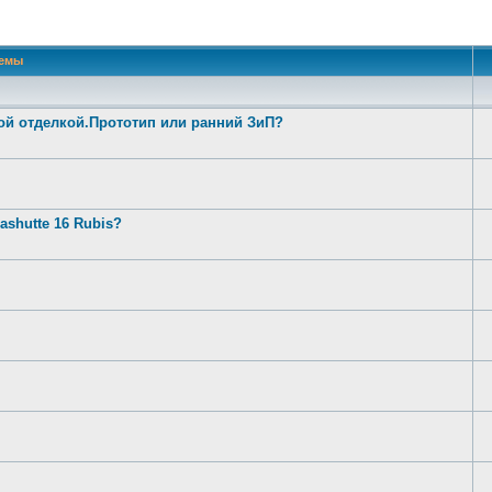
 поиск
емы
ой отделкой.Прототип или ранний ЗиП?
shutte 16 Rubis?