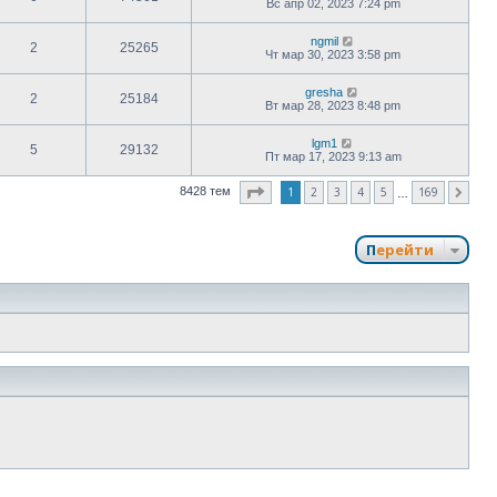
Вс апр 02, 2023 7:24 pm
ngmil
2
25265
Чт мар 30, 2023 3:58 pm
gresha
2
25184
Вт мар 28, 2023 8:48 pm
lgm1
5
29132
Пт мар 17, 2023 9:13 am
Страница
1
из
169
1
2
3
4
5
169
8428 тем
След.
…
Перейти