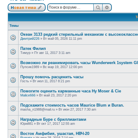
Поиск
Расширенный
Новая тема
Т
Темы
Океан 3133 редкий стерильный механизм с высококлассн
Дмитрий226
»
Вт май 05, 2026 11:11 pm
Патек Филип
Тимур
»
Пт авг 11, 2017 3:11 am
Возможно ли реанимировать часы Wunderwerk 1system Gla
Пупсик1989
»
Вс мар 19, 2017 12:00 pm
Прошу помочь расценить часы
Гость
»
Вт июл 11, 2017 8:21 pm
Помогите оценить карманные часа Hy Moser & Cie
Malice666
»
Вт май 23, 2017 2:20 pm
Подскажите стоимость часов Maurice Blum и Buran.
masha_n1988@mail.ru
»
Вт июн 27, 2017 7:30 am
Наградные Буре с бриллиантами
Юрий81
»
Вт окт 17, 2017 12:55 am
Восток Амфибия, ушастая, НВЧ-20
Rumata
»
Чт июл 28, 2016 7:14 pm