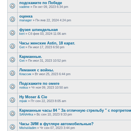
подскажите по Победе
vadime
»
Пн окт 09, 2023 6:34 pm
оценка
manager
»
Пн янв 22, 2024 4:24 pm
фузея шпиндельная
keri
»
Сб фев 03, 2024 11:06 am
Часы женские Astin, 18 карат.
Get
»
Пн июл 17, 2023 6:50 pm
Карманные.
Get
»
Пн июл 31, 2023 10:52 pm
Лемания с войны.
Классик
»
Вт июл 25, 2023 6:44 pm
Подскажите по омеге
notisa
»
Чт ноя 09, 2023 10:50 am
Hy Moser & Cie
mpak
»
Пт сен 22, 2023 8:05 am
Карманные часы 84 " За отличную стрельбу " с портретом
SANA4ka
»
Вс сен 10, 2023 9:33 pm
Часы ЗИМ в футляре автомобильные?
MishaVadim
»
Чт сен 07, 2023 3:44 pm