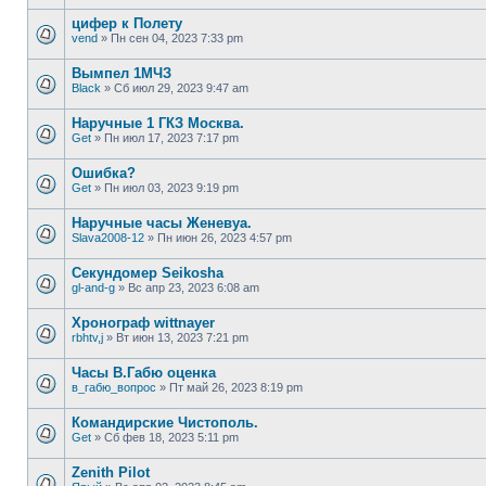
цифер к Полету
vend
»
Пн сен 04, 2023 7:33 pm
Вымпел 1МЧЗ
Black
»
Сб июл 29, 2023 9:47 am
Наручные 1 ГКЗ Москва.
Get
»
Пн июл 17, 2023 7:17 pm
Ошибка?
Get
»
Пн июл 03, 2023 9:19 pm
Наручные часы Женевуа.
Slava2008-12
»
Пн июн 26, 2023 4:57 pm
Секундомер Seikosha
gl-and-g
»
Вс апр 23, 2023 6:08 am
Хронограф wittnayer
rbhtv,j
»
Вт июн 13, 2023 7:21 pm
Часы В.Габю оценка
в_габю_вопрос
»
Пт май 26, 2023 8:19 pm
Командирские Чистополь.
Get
»
Сб фев 18, 2023 5:11 pm
Zenith Pilot