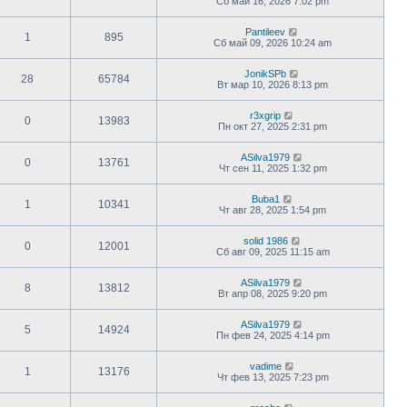
Сб май 16, 2026 7:02 pm
Pantileev
1
895
Сб май 09, 2026 10:24 am
JonikSPb
28
65784
Вт мар 10, 2026 8:13 pm
r3xgrip
0
13983
Пн окт 27, 2025 2:31 pm
ASilva1979
0
13761
Чт сен 11, 2025 1:32 pm
Buba1
1
10341
Чт авг 28, 2025 1:54 pm
solid 1986
0
12001
Сб авг 09, 2025 11:15 am
ASilva1979
8
13812
Вт апр 08, 2025 9:20 pm
ASilva1979
5
14924
Пн фев 24, 2025 4:14 pm
vadime
1
13176
Чт фев 13, 2025 7:23 pm