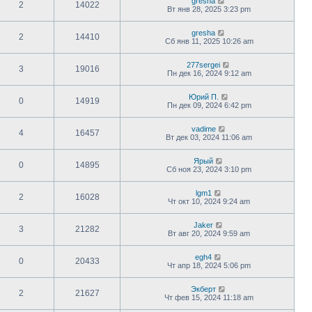
gresha
2
14022
Вт янв 28, 2025 3:23 pm
gresha
2
14410
Сб янв 11, 2025 10:26 am
277sergei
3
19016
Пн дек 16, 2024 9:12 am
Юрий П.
0
14919
Пн дек 09, 2024 6:42 pm
vadime
4
16457
Вт дек 03, 2024 11:06 am
Ярый
0
14895
Сб ноя 23, 2024 3:10 pm
lgm1
2
16028
Чт окт 10, 2024 9:24 am
Jaker
3
21282
Вт авг 20, 2024 9:59 am
egh4
0
20433
Чт апр 18, 2024 5:06 pm
Экберт
2
21627
Чт фев 15, 2024 11:18 am