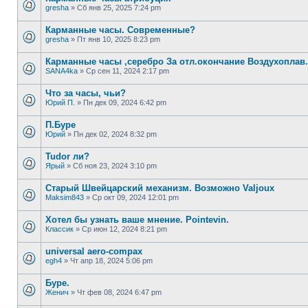
gresha
»
Сб янв 25, 2025 7:24 pm
Карманные часы. Современные?
gresha
»
Пт янв 10, 2025 8:23 pm
Карманные часы ,серебро За отл.окончание Воздухоплав.
SANA4ka
»
Ср сен 11, 2024 2:17 pm
Что за часы, чьи?
Юрий П.
»
Пн дек 09, 2024 6:42 pm
П.Буре
Юрий
»
Пн дек 02, 2024 8:32 pm
Tudor ли?
Ярый
»
Сб ноя 23, 2024 3:10 pm
Старый Швейцарский механизм. Возможно Valjoux
Maksim843
»
Ср окт 09, 2024 12:01 pm
Хотел бы узнать ваше мнение. Pointevin.
Классик
»
Ср июн 12, 2024 8:21 pm
universal aero-compax
egh4
»
Чт апр 18, 2024 5:06 pm
Буре.
Женич
»
Чт фев 08, 2024 6:47 pm