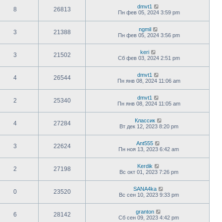
dmvt1
8
26813
Пн фев 05, 2024 3:59 pm
ngmil
3
21388
Пн фев 05, 2024 3:56 pm
keri
3
21502
Сб фев 03, 2024 2:51 pm
dmvt1
4
26544
Пн янв 08, 2024 11:06 am
dmvt1
2
25340
Пн янв 08, 2024 11:05 am
Классик
4
27284
Вт дек 12, 2023 8:20 pm
Ant555
3
22624
Пн ноя 13, 2023 6:42 am
Kerdik
2
27198
Вс окт 01, 2023 7:26 pm
SANA4ka
0
23520
Вс сен 10, 2023 9:33 pm
granton
6
28142
Сб сен 09, 2023 4:42 pm