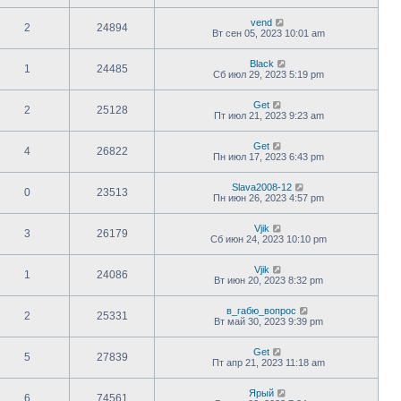
vend
2
24894
Вт сен 05, 2023 10:01 am
Black
1
24485
Сб июл 29, 2023 5:19 pm
Get
2
25128
Пт июл 21, 2023 9:23 am
Get
4
26822
Пн июл 17, 2023 6:43 pm
Slava2008-12
0
23513
Пн июн 26, 2023 4:57 pm
Vjik
3
26179
Сб июн 24, 2023 10:10 pm
Vjik
1
24086
Вт июн 20, 2023 8:32 pm
в_габю_вопрос
2
25331
Вт май 30, 2023 9:39 pm
Get
5
27839
Пт апр 21, 2023 11:18 am
Ярый
6
74561