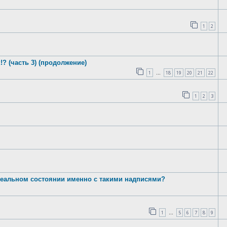
1
2
? (часть 3) (продолжение)
1
18
19
20
21
22
…
1
2
3
идеальном состоянии именно с такими надписями?
1
5
6
7
8
9
…