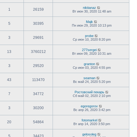
nikitanaz
1
26159
Вт июн 30, 2020 11:48 am
Majk
5
30395
Пн июн 29, 2020 10:13 pm
probe
3
29691
Ср июн 10, 2020 8:20 pm
277sergei
13
3760212
Вт июн 09, 2020 10:31 am
granton
3
29520
Ср июн 03, 2020 4:55 pm
seaman
43
113470
Вс май 24, 2020 5:20 pm
Ростовский пекарь
7
34772
Сб май 02, 2020 2:10 pm
egoregorov
3
30200
Вс апр 26, 2020 3:42 pm
fotomarkel
20
54864
Вт апр 14, 2020 3:50 pm
gelosoleg
5
34423