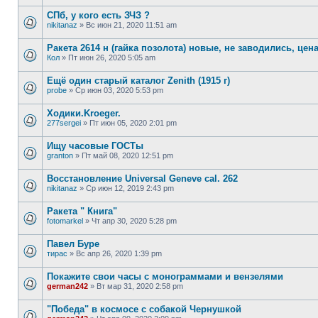
СПб, у кого есть ЗЧЗ ?
nikitanaz
»
Вс июн 21, 2020 11:51 am
Ракета 2614 н (гайка позолота) новые, не заводились, цен
Кол
»
Пт июн 26, 2020 5:05 am
Ещё один старый каталог Zenith (1915 г)
probe
»
Ср июн 03, 2020 5:53 pm
Ходики.Kroeger.
277sergei
»
Пт июн 05, 2020 2:01 pm
Ищу часовые ГОСТы
granton
»
Пт май 08, 2020 12:51 pm
Восстановление Universal Geneve cal. 262
nikitanaz
»
Ср июн 12, 2019 2:43 pm
Ракета " Книга"
fotomarkel
»
Чт апр 30, 2020 5:28 pm
Павел Буре
тирас
»
Вс апр 26, 2020 1:39 pm
Покажите свои часы с монограммами и вензелями
german242
»
Вт мар 31, 2020 2:58 pm
"Победа" в космосе с собакой Чернушкой