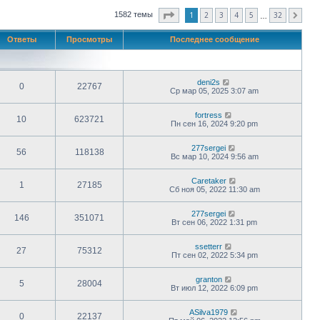
Страница
1
из
32
1
2
3
4
5
32
1582 темы
След.
…
Ответы
Просмотры
Последнее сообщение
deni2s
0
22767
Ср мар 05, 2025 3:07 am
fortress
10
623721
Пн сен 16, 2024 9:20 pm
277sergei
56
118138
Вс мар 10, 2024 9:56 am
Caretaker
1
27185
Сб ноя 05, 2022 11:30 am
277sergei
146
351071
Вт сен 06, 2022 1:31 pm
ssetterr
27
75312
Пт сен 02, 2022 5:34 pm
granton
5
28004
Вт июл 12, 2022 6:09 pm
ASilva1979
0
22137