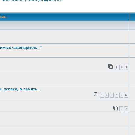
 поиск
емы
имых часовщиков..."
1
2
3
 успехи, в память...
1
2
3
4
5
6
1
2