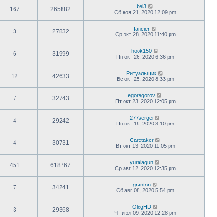
bei3
167
265882
Сб ноя 21, 2020 12:09 pm
fancier
3
27832
Ср окт 28, 2020 11:40 pm
hook150
6
31999
Пн окт 26, 2020 6:36 pm
Ритуальщик
12
42633
Вс окт 25, 2020 8:33 pm
egoregorov
7
32743
Пт окт 23, 2020 12:05 pm
277sergei
4
29242
Пн окт 19, 2020 3:10 pm
Caretaker
4
30731
Вт окт 13, 2020 11:05 pm
yuralagun
451
618767
Ср авг 12, 2020 12:35 pm
granton
7
34241
Сб авг 08, 2020 5:54 pm
OlegHD
3
29368
Чт июл 09, 2020 12:28 pm