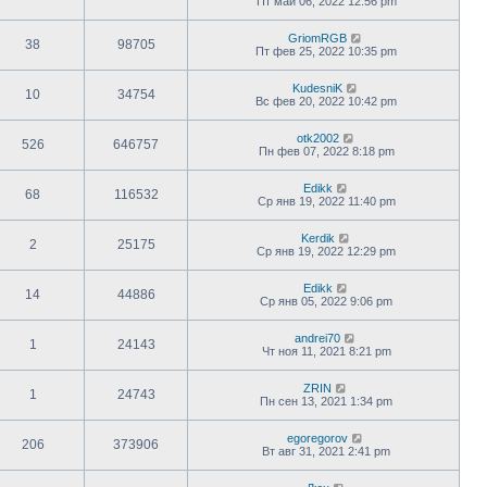
Пт май 06, 2022 12:56 pm
GriomRGB
38
98705
Пт фев 25, 2022 10:35 pm
KudesniK
10
34754
Вс фев 20, 2022 10:42 pm
otk2002
526
646757
Пн фев 07, 2022 8:18 pm
Edikk
68
116532
Ср янв 19, 2022 11:40 pm
Kerdik
2
25175
Ср янв 19, 2022 12:29 pm
Edikk
14
44886
Ср янв 05, 2022 9:06 pm
andrei70
1
24143
Чт ноя 11, 2021 8:21 pm
ZRIN
1
24743
Пн сен 13, 2021 1:34 pm
egoregorov
206
373906
Вт авг 31, 2021 2:41 pm