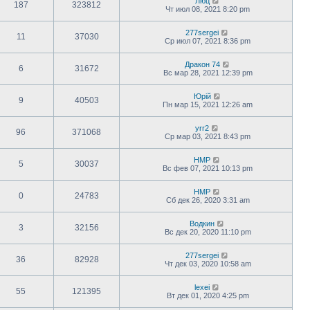
Люц
187
323812
Чт июл 08, 2021 8:20 pm
277sergei
11
37030
Ср июл 07, 2021 8:36 pm
Дракон 74
6
31672
Вс мар 28, 2021 12:39 pm
Юрій
9
40503
Пн мар 15, 2021 12:26 am
yrr2
96
371068
Ср мар 03, 2021 8:43 pm
HMP
5
30037
Вс фев 07, 2021 10:13 pm
HMP
0
24783
Сб дек 26, 2020 3:31 am
Водкин
3
32156
Вс дек 20, 2020 11:10 pm
277sergei
36
82928
Чт дек 03, 2020 10:58 am
lexei
55
121395
Вт дек 01, 2020 4:25 pm