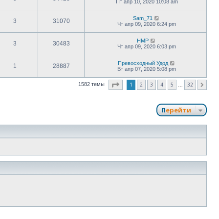
Пт апр 10, 2020 10:08 am
Sam_71
3
31070
Чт апр 09, 2020 6:24 pm
HMP
3
30483
Чт апр 09, 2020 6:03 pm
Превосходный Удод
1
28887
Вт апр 07, 2020 5:08 pm
Страница
1
из
32
1
2
3
4
5
32
1582 темы
След.
…
Перейти