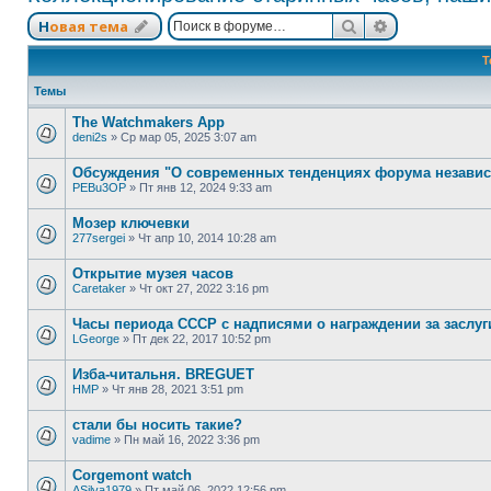
Поиск
Расширенный
Новая тема
Т
Темы
The Watchmakers App
deni2s
»
Ср мар 05, 2025 3:07 am
Обсуждения "О современных тенденциях форума независ
PEBu3OP
»
Пт янв 12, 2024 9:33 am
Мозер ключевки
277sergei
»
Чт апр 10, 2014 10:28 am
Открытие музея часов
Caretaker
»
Чт окт 27, 2022 3:16 pm
Часы периода СССР с надписями о награждении за заслуги,
LGeorge
»
Пт дек 22, 2017 10:52 pm
Изба-читальня. BREGUET
HMP
»
Чт янв 28, 2021 3:51 pm
стали бы носить такие?
vadime
»
Пн май 16, 2022 3:36 pm
Corgemont watch
ASilva1979
»
Пт май 06, 2022 12:56 pm