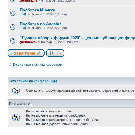
german242
»
Чт апр 09, 2020 2:09 pm
Подборка Minerva
HMP
»
Чт апр 09, 2020 1:13 am
Подборка по Angelus
HMP
»
Вт апр 07, 2020 5:28 pm
"Лучшие обзоры форума 2020" - ценные публикации фор
german242
»
Вс мар 29, 2020 4:08 pm
Новая тема
Вернуться к списку форумов
Кто сейчас на конференции
Сейчас этот форум просматривают: нет зарегистрированных пользова
Права доступа
Вы
не можете
начинать темы
Вы
не можете
отвечать на сообщения
Вы
не можете
редактировать свои сообщения
Вы
не можете
удалять свои сообщения