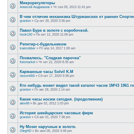
Микрорегуляторы
Алексей Андрианов
»
Чт сен 05, 2013 11:41 pm
В чем отличие механизма Штурманских от ранних Спорт
granton
»
Ср окт 28, 2020 3:36 pm
Павел Буре в золоте с коробочкой.
hook150
»
Пн окт 12, 2020 11:06 pm
Репетир-с-будильником
trainrobber
»
Пт апр 14, 2017 1:00 am
Похвалюсь. "Сладкая парочка"
fotomarkel
»
Чт окт 22, 2020 8:35 am
Карманные часы Solvil K.M
nioson666
»
Сб окт 17, 2020 9:38 pm
Кто нибудь может видел такой каталог часов 1МЧЗ 1961 г
granton
»
Пт авг 28, 2020 1:14 am
Какие часы носим сегодня. (продолжение)
alex68
»
Вс дек 02, 2012 1:03 pm
История швейцарских часовых фирм
granton
»
Сб авг 01, 2020 7:38 pm
Hy Moser наручные в золоте.
OlegHD
»
Вс июл 05, 2020 3:46 pm