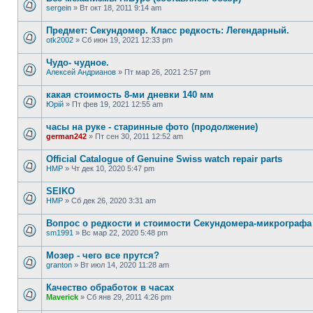
sergein
»
Вт окт 18, 2011 9:14 am
Предмет: Секундомер. Класс редкость: Легендарный.
otk2002
»
Сб июн 19, 2021 12:33 pm
Чудо- чудное.
Алексей Андрианов
»
Пт мар 26, 2021 2:57 pm
какая стоимость 8-ми дневки 140 мм
Юрій
»
Пт фев 19, 2021 12:55 am
часы на руке - старинные фото (продолжение)
german242
»
Пт сен 30, 2011 12:52 am
Official Catalogue of Genuine Swiss watch repair parts
HMP
»
Чт дек 10, 2020 5:47 pm
SEIKO
HMP
»
Сб дек 26, 2020 3:31 am
Вопрос о редкости и стоимости Секундомера-микрографа 
sm1991
»
Вс мар 22, 2020 5:48 pm
Мозер - чего все прутся?
granton
»
Вт июл 14, 2020 11:28 am
Качество обработок в часах
Maverick
»
Сб янв 29, 2011 4:26 pm