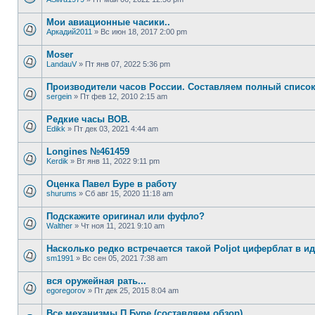
Мои авиационные часики..
Аркадий2011
»
Вс июн 18, 2017 2:00 pm
Moser
LandauV
»
Пт янв 07, 2022 5:36 pm
Производители часов России. Составляем полный список!
sergein
»
Пт фев 12, 2010 2:15 am
Редкие часы ВОВ.
Edikk
»
Пт дек 03, 2021 4:44 am
Longines №461459
Kerdik
»
Вт янв 11, 2022 9:11 pm
Оценка Павел Буре в работу
shurums
»
Сб авг 15, 2020 11:18 am
Подскажите оригинал или фуфло?
Walther
»
Чт ноя 11, 2021 9:10 am
Насколько редко встречается такой Poljot циферблат в 
sm1991
»
Вс сен 05, 2021 7:38 am
вся оружейная рать...
egoregorov
»
Пт дек 25, 2015 8:04 am
Все механизмы П.Буре (составляем обзор)