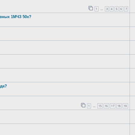
1
3
4
5
6
7
…
ивных 1МЧЗ 50х?
ода?
1
15
16
17
18
19
…