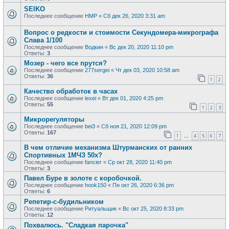
SEIKO
Последнее сообщение
HMP
«
Сб дек 26, 2020 3:31 am
Вопрос о редкости и стоимости Секундомера-микрографа
Слава 1/100
Последнее сообщение
Водкин
«
Вс дек 20, 2020 11:10 pm
Ответы:
3
Мозер - чего все прутся?
Последнее сообщение
277sergei
«
Чт дек 03, 2020 10:58 am
Ответы:
36
1
2
Качество обработок в часах
Последнее сообщение
lexei
«
Вт дек 01, 2020 4:25 pm
Ответы:
55
1
2
3
Микрорегуляторы
Последнее сообщение
bei3
«
Сб ноя 21, 2020 12:09 pm
Ответы:
167
1
4
5
6
7
…
В чем отличие механизма Штурманских от ранних
Спортивных 1МЧЗ 50х?
Последнее сообщение
fancier
«
Ср окт 28, 2020 11:40 pm
Ответы:
3
Павел Буре в золоте с коробочкой.
Последнее сообщение
hook150
«
Пн окт 26, 2020 6:36 pm
Ответы:
6
Репетир-с-будильником
Последнее сообщение
Ритуальщик
«
Вс окт 25, 2020 8:33 pm
Ответы:
12
Похвалюсь. "Сладкая парочка"