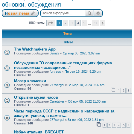
обновки, обсуждения
Поиск
Расширенный п
Новая тема
Страница
1
из
32
1
2
3
4
5
32
1582 темы
След.
…
Темы
Темы
The Watchmakers App
Последнее сообщение
deni2s
«
Ср мар 05, 2025 3:07 am
Обсуждения "О современных тенденциях форума
независимых часовщиков..."
Последнее сообщение
fortress
«
Пн сен 16, 2024 9:20 pm
Ответы:
10
Мозер ключевки
Последнее сообщение
277sergei
«
Вс мар 10, 2024 9:56 am
Ответы:
56
1
2
3
Открытие музея часов
Последнее сообщение
Caretaker
«
Сб ноя 05, 2022 11:30 am
Ответы:
1
Часы периода СССР с надписями о награждении за
заслуги, успехи, в память...
Последнее сообщение
277sergei
«
Вт сен 06, 2022 1:31 pm
Ответы:
146
1
2
3
4
5
6
Изба-читальня. BREGUET