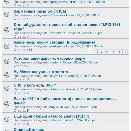
Последнее сообщение
egoregorov
«
Пт окт 23, 2020 12:05 pm
Ответы:
7
Карманные часы Solvil K.M
Последнее сообщение
277sergei
«
Пн окт 19, 2020 3:10 pm
Ответы:
4
Кто нибудь может видел такой каталог часов 1МЧЗ 1961
года?
Последнее сообщение
Caretaker
«
Вт окт 13, 2020 11:05 pm
Ответы:
4
Какие часы носим сегодня. (продолжение)
Последнее сообщение
yuralagun
«
Ср авг 12, 2020 12:35 pm
Ответы:
451
1
16
17
18
19
…
История швейцарских часовых фирм
Последнее сообщение
granton
«
Сб авг 08, 2020 5:54 pm
Ответы:
7
Hy Moser наручные в золоте.
Последнее сообщение
OlegHD
«
Чт июл 09, 2020 12:28 pm
Ответы:
3
СПб, у кого есть ЗЧЗ ?
Последнее сообщение
nikitanaz
«
Вт июн 30, 2020 11:48 am
Ответы:
1
Ракета 2614 н (гайка позолота) новые, не заводились,
цена?
Последнее сообщение
Majk
«
Пн июн 29, 2020 10:13 pm
Ответы:
5
Ещё один старый каталог Zenith (1915 г)
Последнее сообщение
probe
«
Ср июн 10, 2020 8:20 pm
Ответы:
3
Ходики.Kroeger.