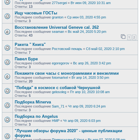
Последнее сообщение
277sergei
«
Вт июн 09, 2020 10:31 am
Ответы:
13
Ищу часовые ГОСТы
Последнее сообщение
granton
«
Ср июн 03, 2020 4:55 pm
Ответы:
3
Восстановление Universal Geneve cal. 262
Последнее сообщение
seaman
«
Вс май 24, 2020 5:20 pm
Ответы:
43
1
2
Ракета " Книга"
Последнее сообщение
Ростовский пекарь
«
Сб май 02, 2020 2:10 pm
Ответы:
7
Павел Буре
Последнее сообщение
egoregorov
«
Вс апр 26, 2020 3:42 pm
Ответы:
3
Покажите свои часы с монограммами и вензелями
Последнее сообщение
fotomarkel
«
Вт апр 14, 2020 3:50 pm
Ответы:
20
"Победа" в космосе с собакой Чернушкой
Последнее сообщение
gelosoleg
«
Пт апр 10, 2020 10:08 am
Ответы:
5
Подборка Minerva
Последнее сообщение
Sam_71
«
Чт апр 09, 2020 6:24 pm
Ответы:
3
Подборка по Angelus
Последнее сообщение
HMP
«
Чт апр 09, 2020 6:03 pm
Ответы:
3
"Лучшие обзоры форума 2020" - ценные публикации
форума
Последнее сообщение
Превосходный Удод
«
Вт апр 07, 2020 5:08 pm