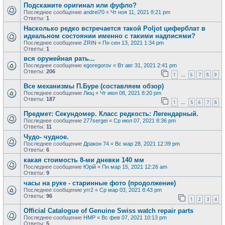
Подскажите оригинал или фуфло?
Последнее сообщение
andrei70
«
Чт ноя 11, 2021 8:21 pm
Ответы:
1
Насколько редко встречается такой Poljot циферблат в
идеальном состоянии именно с такими надписями?
Последнее сообщение
ZRIN
«
Пн сен 13, 2021 1:34 pm
Ответы:
1
вся оружейная рать...
Последнее сообщение
egoregorov
«
Вт авг 31, 2021 2:41 pm
Ответы:
206
1
6
7
8
9
…
Все механизмы П.Буре (составляем обзор)
Последнее сообщение
Люц
«
Чт июл 08, 2021 8:20 pm
Ответы:
187
1
5
6
7
8
…
Предмет: Секундомер. Класс редкость: Легендарный.
Последнее сообщение
277sergei
«
Ср июл 07, 2021 8:36 pm
Ответы:
11
Чудо- чудное.
Последнее сообщение
Дракон 74
«
Вс мар 28, 2021 12:39 pm
Ответы:
6
какая стоимость 8-ми дневки 140 мм
Последнее сообщение
Юрій
«
Пн мар 15, 2021 12:26 am
Ответы:
9
часы на руке - старинные фото (продолжение)
Последнее сообщение
yrr2
«
Ср мар 03, 2021 8:43 pm
Ответы:
96
1
2
3
4
Official Catalogue of Genuine Swiss watch repair parts
Последнее сообщение
HMP
«
Вс фев 07, 2021 10:13 pm
Ответы:
5