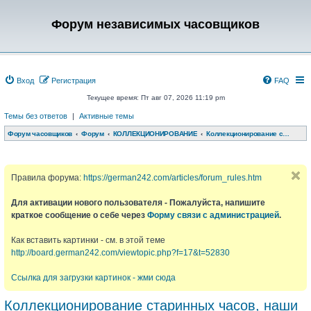
Форум независимых часовщиков
Вход
Регистрация
FAQ
Текущее время: Пт авг 07, 2026 11:19 pm
Темы без ответов
|
Активные темы
Форум часовщиков
Форум
КОЛЛЕКЦИОНИРОВАНИЕ
Коллекционирование старинных часов, наши обновки, обсуждения
Правила форума:
https://german242.com/articles/forum_rules.htm
Для активации нового пользователя - Пожалуйста, напишите
краткое сообщение о себе через
Форму связи с администрацией
.
Как вставить картинки - см. в этой теме
http://board.german242.com/viewtopic.php?f=17&t=52830
Ссылка для загрузки картинок - жми сюда
Коллекционирование старинных часов, наши