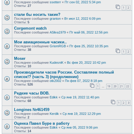
Последнее сообщение
ssetterr
«
Пт сен 02, 2022 5:34 pm
Ответы:
27
1
2
стали бы носить такие?
Последнее сообщение
granton
«
Вт июл 12, 2022 6:09 pm
Ответы:
5
Corgemont watch
Последнее сообщение
ASilva1979
«
Пт май 06, 2022 12:56 pm
Мои авиационные часики..
Последнее сообщение
GriomRGB
«
Пт фев 25, 2022 10:35 pm
Ответы:
38
1
2
Moser
Последнее сообщение
KudesniK
«
Вс фев 20, 2022 10:42 pm
Ответы:
10
Производители часов России. Составляем полный
список!? (часть 3) (продолжение)
Последнее сообщение
otk2002
«
Пн фев 07, 2022 8:18 pm
Ответы:
526
1
19
20
21
22
…
Редкие часы ВОВ.
Последнее сообщение
Edikk
«
Ср янв 19, 2022 11:40 pm
Ответы:
68
1
2
3
Longines №461459
Последнее сообщение
Kerdik
«
Ср янв 19, 2022 12:29 pm
Ответы:
2
Оценка Павел Буре в работу
Последнее сообщение
Edikk
«
Ср янв 05, 2022 9:06 pm
Ответы:
14