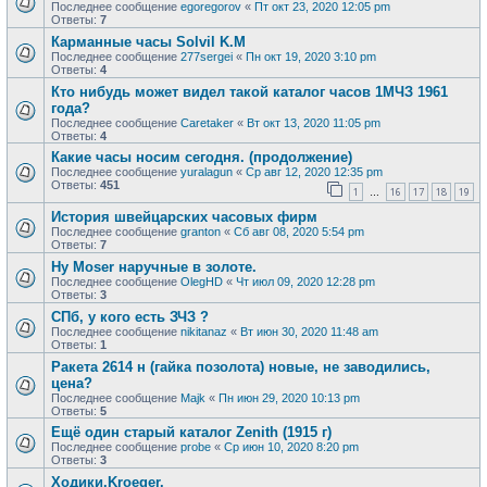
Последнее сообщение
egoregorov
«
Пт окт 23, 2020 12:05 pm
Ответы:
7
Карманные часы Solvil K.M
Последнее сообщение
277sergei
«
Пн окт 19, 2020 3:10 pm
Ответы:
4
Кто нибудь может видел такой каталог часов 1МЧЗ 1961
года?
Последнее сообщение
Caretaker
«
Вт окт 13, 2020 11:05 pm
Ответы:
4
Какие часы носим сегодня. (продолжение)
Последнее сообщение
yuralagun
«
Ср авг 12, 2020 12:35 pm
Ответы:
451
1
16
17
18
19
…
История швейцарских часовых фирм
Последнее сообщение
granton
«
Сб авг 08, 2020 5:54 pm
Ответы:
7
Hy Moser наручные в золоте.
Последнее сообщение
OlegHD
«
Чт июл 09, 2020 12:28 pm
Ответы:
3
СПб, у кого есть ЗЧЗ ?
Последнее сообщение
nikitanaz
«
Вт июн 30, 2020 11:48 am
Ответы:
1
Ракета 2614 н (гайка позолота) новые, не заводились,
цена?
Последнее сообщение
Majk
«
Пн июн 29, 2020 10:13 pm
Ответы:
5
Ещё один старый каталог Zenith (1915 г)
Последнее сообщение
probe
«
Ср июн 10, 2020 8:20 pm
Ответы:
3
Ходики.Kroeger.