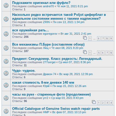
Подскажите оригинал или фуфло?
Последнее сообщение
andrei70
«
Чт ноя 11, 2021 8:21 pm
Ответы:
1
Насколько редко встречается такой Poljot циферблат в
идеальном состоянии именно с такими надписями?
Последнее сообщение
ZRIN
«
Пн сен 13, 2021 1:34 pm
Ответы:
1
вся оружейная рать...
Последнее сообщение
egoregorov
«
Вт авг 31, 2021 2:41 pm
Ответы:
206
1
6
7
8
9
…
Все механизмы П.Буре (составляем обзор)
Последнее сообщение
Люц
«
Чт июл 08, 2021 8:20 pm
Ответы:
187
1
5
6
7
8
…
Предмет: Секундомер. Класс редкость: Легендарный.
Последнее сообщение
277sergei
«
Ср июл 07, 2021 8:36 pm
Ответы:
11
Чудо- чудное.
Последнее сообщение
Дракон 74
«
Вс мар 28, 2021 12:39 pm
Ответы:
6
какая стоимость 8-ми дневки 140 мм
Последнее сообщение
Юрій
«
Пн мар 15, 2021 12:26 am
Ответы:
9
часы на руке - старинные фото (продолжение)
Последнее сообщение
yrr2
«
Ср мар 03, 2021 8:43 pm
Ответы:
96
1
2
3
4
Official Catalogue of Genuine Swiss watch repair parts
Последнее сообщение
HMP
«
Вс фев 07, 2021 10:13 pm
Ответы:
5