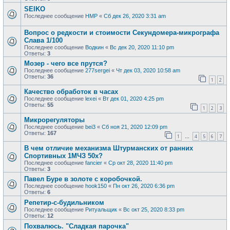
SEIKO
Последнее сообщение
HMP
«
Сб дек 26, 2020 3:31 am
Вопрос о редкости и стоимости Секундомера-микрографа
Слава 1/100
Последнее сообщение
Водкин
«
Вс дек 20, 2020 11:10 pm
Ответы:
3
Мозер - чего все прутся?
Последнее сообщение
277sergei
«
Чт дек 03, 2020 10:58 am
Ответы:
36
1
2
Качество обработок в часах
Последнее сообщение
lexei
«
Вт дек 01, 2020 4:25 pm
Ответы:
55
1
2
3
Микрорегуляторы
Последнее сообщение
bei3
«
Сб ноя 21, 2020 12:09 pm
Ответы:
167
1
4
5
6
7
…
В чем отличие механизма Штурманских от ранних
Спортивных 1МЧЗ 50х?
Последнее сообщение
fancier
«
Ср окт 28, 2020 11:40 pm
Ответы:
3
Павел Буре в золоте с коробочкой.
Последнее сообщение
hook150
«
Пн окт 26, 2020 6:36 pm
Ответы:
6
Репетир-с-будильником
Последнее сообщение
Ритуальщик
«
Вс окт 25, 2020 8:33 pm
Ответы:
12
Похвалюсь. "Сладкая парочка"