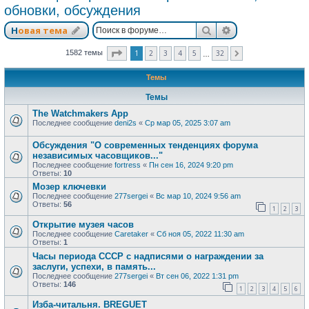
обновки, обсуждения
Поиск
Расширенный п
Новая тема
Страница
1
из
32
1
2
3
4
5
32
1582 темы
След.
…
Темы
Темы
The Watchmakers App
Последнее сообщение
deni2s
«
Ср мар 05, 2025 3:07 am
Обсуждения "О современных тенденциях форума
независимых часовщиков..."
Последнее сообщение
fortress
«
Пн сен 16, 2024 9:20 pm
Ответы:
10
Мозер ключевки
Последнее сообщение
277sergei
«
Вс мар 10, 2024 9:56 am
Ответы:
56
1
2
3
Открытие музея часов
Последнее сообщение
Caretaker
«
Сб ноя 05, 2022 11:30 am
Ответы:
1
Часы периода СССР с надписями о награждении за
заслуги, успехи, в память...
Последнее сообщение
277sergei
«
Вт сен 06, 2022 1:31 pm
Ответы:
146
1
2
3
4
5
6
Изба-читальня. BREGUET