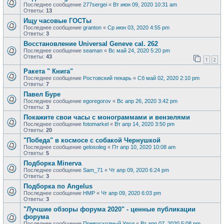
Последнее сообщение
277sergei
«
Вт июн 09, 2020 10:31 am
Ответы:
13
Ищу часовые ГОСТы
Последнее сообщение
granton
«
Ср июн 03, 2020 4:55 pm
Ответы:
3
Восстановление Universal Geneve cal. 262
Последнее сообщение
seaman
«
Вс май 24, 2020 5:20 pm
Ответы:
43
1
2
Ракета " Книга"
Последнее сообщение
Ростовский пекарь
«
Сб май 02, 2020 2:10 pm
Ответы:
7
Павел Буре
Последнее сообщение
egoregorov
«
Вс апр 26, 2020 3:42 pm
Ответы:
3
Покажите свои часы с монограммами и вензелями
Последнее сообщение
fotomarkel
«
Вт апр 14, 2020 3:50 pm
Ответы:
20
"Победа" в космосе с собакой Чернушкой
Последнее сообщение
gelosoleg
«
Пт апр 10, 2020 10:08 am
Ответы:
5
Подборка Minerva
Последнее сообщение
Sam_71
«
Чт апр 09, 2020 6:24 pm
Ответы:
3
Подборка по Angelus
Последнее сообщение
HMP
«
Чт апр 09, 2020 6:03 pm
Ответы:
3
"Лучшие обзоры форума 2020" - ценные публикации
форума
Последнее сообщение
Превосходный Удод
«
Вт апр 07, 2020 5:08 pm