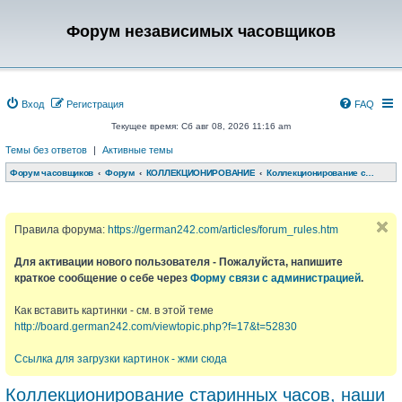
Форум независимых часовщиков
Вход
Регистрация
FAQ
Текущее время: Сб авг 08, 2026 11:16 am
Темы без ответов
|
Активные темы
Форум часовщиков
Форум
КОЛЛЕКЦИОНИРОВАНИЕ
Коллекционирование старинных часов, наши обновки, обсуждения
Правила форума:
https://german242.com/articles/forum_rules.htm
Для активации нового пользователя - Пожалуйста, напишите
краткое сообщение о себе через
Форму связи с администрацией
.
Как вставить картинки - см. в этой теме
http://board.german242.com/viewtopic.php?f=17&t=52830
Ссылка для загрузки картинок - жми сюда
Коллекционирование старинных часов, наши