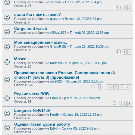
Последнее сообщение
ssetterr
«
Пт сен 02, 2022 5:34 pm
Ответы:
27
1
2
стали бы носить такие?
Последнее сообщение
granton
«
Вт июл 12, 2022 6:09 pm
Ответы:
5
Corgemont watch
Последнее сообщение
ASilva1979
«
Пт май 06, 2022 12:56 pm
Мои авиационные часики..
Последнее сообщение
GriomRGB
«
Пт фев 25, 2022 10:35 pm
Ответы:
38
1
2
Moser
Последнее сообщение
KudesniK
«
Вс фев 20, 2022 10:42 pm
Ответы:
10
Производители часов России. Составляем полный
список!? (часть 3) (продолжение)
Последнее сообщение
otk2002
«
Пн фев 07, 2022 8:18 pm
Ответы:
526
1
19
20
21
22
…
Редкие часы ВОВ.
Последнее сообщение
Edikk
«
Ср янв 19, 2022 11:40 pm
Ответы:
68
1
2
3
Longines №461459
Последнее сообщение
Kerdik
«
Ср янв 19, 2022 12:29 pm
Ответы:
2
Оценка Павел Буре в работу
Последнее сообщение
Edikk
«
Ср янв 05, 2022 9:06 pm
Ответы:
14