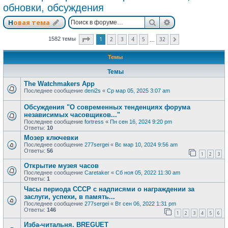
обновки, обсуждения
Поиск
Расширенный п
Новая тема
Страница
1
из
32
1
2
3
4
5
32
1582 темы
След.
…
Темы
Темы
The Watchmakers App
Последнее сообщение
deni2s
«
Ср мар 05, 2025 3:07 am
Обсуждения "О современных тенденциях форума
независимых часовщиков..."
Последнее сообщение
fortress
«
Пн сен 16, 2024 9:20 pm
Ответы:
10
Мозер ключевки
Последнее сообщение
277sergei
«
Вс мар 10, 2024 9:56 am
Ответы:
56
1
2
3
Открытие музея часов
Последнее сообщение
Caretaker
«
Сб ноя 05, 2022 11:30 am
Ответы:
1
Часы периода СССР с надписями о награждении за
заслуги, успехи, в память...
Последнее сообщение
277sergei
«
Вт сен 06, 2022 1:31 pm
Ответы:
146
1
2
3
4
5
6
Изба-читальня. BREGUET