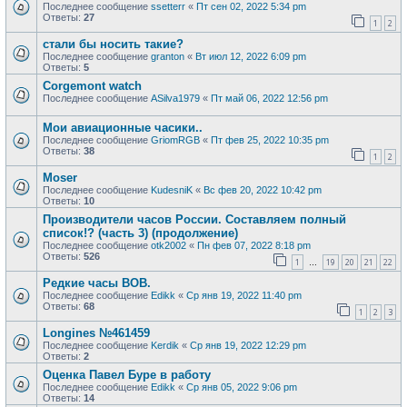
Последнее сообщение
ssetterr
«
Пт сен 02, 2022 5:34 pm
Ответы:
27
1
2
стали бы носить такие?
Последнее сообщение
granton
«
Вт июл 12, 2022 6:09 pm
Ответы:
5
Corgemont watch
Последнее сообщение
ASilva1979
«
Пт май 06, 2022 12:56 pm
Мои авиационные часики..
Последнее сообщение
GriomRGB
«
Пт фев 25, 2022 10:35 pm
Ответы:
38
1
2
Moser
Последнее сообщение
KudesniK
«
Вс фев 20, 2022 10:42 pm
Ответы:
10
Производители часов России. Составляем полный
список!? (часть 3) (продолжение)
Последнее сообщение
otk2002
«
Пн фев 07, 2022 8:18 pm
Ответы:
526
1
19
20
21
22
…
Редкие часы ВОВ.
Последнее сообщение
Edikk
«
Ср янв 19, 2022 11:40 pm
Ответы:
68
1
2
3
Longines №461459
Последнее сообщение
Kerdik
«
Ср янв 19, 2022 12:29 pm
Ответы:
2
Оценка Павел Буре в работу
Последнее сообщение
Edikk
«
Ср янв 05, 2022 9:06 pm
Ответы:
14