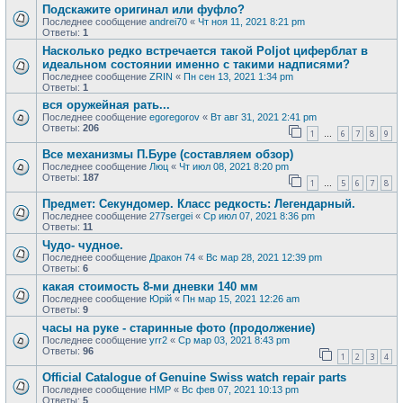
Подскажите оригинал или фуфло?
Последнее сообщение
andrei70
«
Чт ноя 11, 2021 8:21 pm
Ответы:
1
Насколько редко встречается такой Poljot циферблат в
идеальном состоянии именно с такими надписями?
Последнее сообщение
ZRIN
«
Пн сен 13, 2021 1:34 pm
Ответы:
1
вся оружейная рать...
Последнее сообщение
egoregorov
«
Вт авг 31, 2021 2:41 pm
Ответы:
206
1
6
7
8
9
…
Все механизмы П.Буре (составляем обзор)
Последнее сообщение
Люц
«
Чт июл 08, 2021 8:20 pm
Ответы:
187
1
5
6
7
8
…
Предмет: Секундомер. Класс редкость: Легендарный.
Последнее сообщение
277sergei
«
Ср июл 07, 2021 8:36 pm
Ответы:
11
Чудо- чудное.
Последнее сообщение
Дракон 74
«
Вс мар 28, 2021 12:39 pm
Ответы:
6
какая стоимость 8-ми дневки 140 мм
Последнее сообщение
Юрій
«
Пн мар 15, 2021 12:26 am
Ответы:
9
часы на руке - старинные фото (продолжение)
Последнее сообщение
yrr2
«
Ср мар 03, 2021 8:43 pm
Ответы:
96
1
2
3
4
Official Catalogue of Genuine Swiss watch repair parts
Последнее сообщение
HMP
«
Вс фев 07, 2021 10:13 pm
Ответы:
5