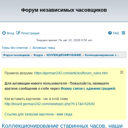
Форум независимых часовщиков
Вход
Регистрация
FAQ
Текущее время: Пн авг 10, 2026 8:50 am
Темы без ответов
|
Активные темы
Форум часовщиков
Форум
КОЛЛЕКЦИОНИРОВАНИЕ
Коллекционирование старинных часов, наши обновки, обсуждения
Правила форума:
https://german242.com/articles/forum_rules.htm
Для активации нового пользователя - Пожалуйста, напишите
краткое сообщение о себе через
Форму связи с администрацией
.
Как вставить картинки - см. в этой теме
http://board.german242.com/viewtopic.php?f=17&t=52830
Ссылка для загрузки картинок - жми сюда
Коллекционирование старинных часов, наши