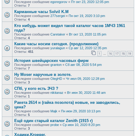
Последнее сообщение
egoregorov
«
Пт окт 23, 2020 12:05 pm
Ответы:
7
Карманные часы Solvil K.M
Последнее сообщение
277sergei
«
Пн окт 19, 2020 3:10 pm
Ответы:
4
Кто нибудь может видел такой каталог часов 1МЧЗ 1961
года?
Последнее сообщение
Caretaker
«
Вт окт 13, 2020 11:05 pm
Ответы:
4
Какие часы носим сегодня. (продолжение)
Последнее сообщение
yuralagun
«
Ср авг 12, 2020 12:35 pm
Ответы:
451
1
16
17
18
19
…
История швейцарских часовых фирм
Последнее сообщение
granton
«
Сб авг 08, 2020 5:54 pm
Ответы:
7
Hy Moser наручные в золоте.
Последнее сообщение
OlegHD
«
Чт июл 09, 2020 12:28 pm
Ответы:
3
СПб, у кого есть ЗЧЗ ?
Последнее сообщение
nikitanaz
«
Вт июн 30, 2020 11:48 am
Ответы:
1
Ракета 2614 н (гайка позолота) новые, не заводились,
цена?
Последнее сообщение
Majk
«
Пн июн 29, 2020 10:13 pm
Ответы:
5
Ещё один старый каталог Zenith (1915 г)
Последнее сообщение
probe
«
Ср июн 10, 2020 8:20 pm
Ответы:
3
Ходики.Kroeger.