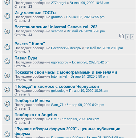
Последнее сообщение
277sergei
«
Вт июн 09, 2020 10:31 am
Ответы:
13
Ищу часовые ГОСТы
Последнее сообщение
granton
«
Ср июн 03, 2020 4:55 pm
Ответы:
3
Восстановление Universal Geneve cal. 262
Последнее сообщение
seaman
«
Вс май 24, 2020 5:20 pm
Ответы:
43
1
2
Ракета " Книга"
Последнее сообщение
Ростовский пекарь
«
Сб май 02, 2020 2:10 pm
Ответы:
7
Павел Буре
Последнее сообщение
egoregorov
«
Вс апр 26, 2020 3:42 pm
Ответы:
3
Покажите свои часы с монограммами и вензелями
Последнее сообщение
fotomarkel
«
Вт апр 14, 2020 3:50 pm
Ответы:
20
"Победа" в космосе с собакой Чернушкой
Последнее сообщение
gelosoleg
«
Пт апр 10, 2020 10:08 am
Ответы:
5
Подборка Minerva
Последнее сообщение
Sam_71
«
Чт апр 09, 2020 6:24 pm
Ответы:
3
Подборка по Angelus
Последнее сообщение
HMP
«
Чт апр 09, 2020 6:03 pm
Ответы:
3
"Лучшие обзоры форума 2020" - ценные публикации
форума
Последнее сообщение
Превосходный Удод
«
Вт апр 07, 2020 5:08 pm