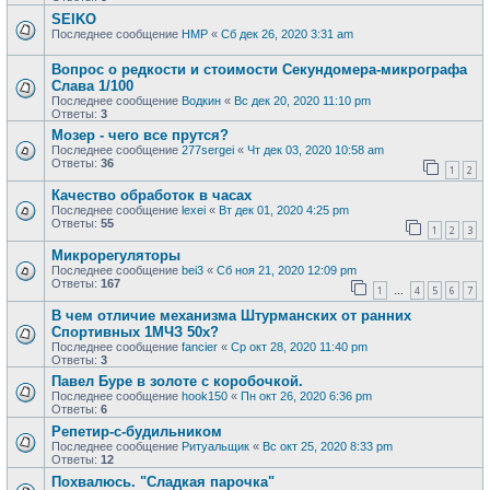
SEIKO
Последнее сообщение
HMP
«
Сб дек 26, 2020 3:31 am
Вопрос о редкости и стоимости Секундомера-микрографа
Слава 1/100
Последнее сообщение
Водкин
«
Вс дек 20, 2020 11:10 pm
Ответы:
3
Мозер - чего все прутся?
Последнее сообщение
277sergei
«
Чт дек 03, 2020 10:58 am
Ответы:
36
1
2
Качество обработок в часах
Последнее сообщение
lexei
«
Вт дек 01, 2020 4:25 pm
Ответы:
55
1
2
3
Микрорегуляторы
Последнее сообщение
bei3
«
Сб ноя 21, 2020 12:09 pm
Ответы:
167
1
4
5
6
7
…
В чем отличие механизма Штурманских от ранних
Спортивных 1МЧЗ 50х?
Последнее сообщение
fancier
«
Ср окт 28, 2020 11:40 pm
Ответы:
3
Павел Буре в золоте с коробочкой.
Последнее сообщение
hook150
«
Пн окт 26, 2020 6:36 pm
Ответы:
6
Репетир-с-будильником
Последнее сообщение
Ритуальщик
«
Вс окт 25, 2020 8:33 pm
Ответы:
12
Похвалюсь. "Сладкая парочка"