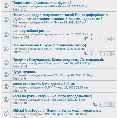
Подскажите оригинал или фуфло?
Последнее сообщение
andrei70
«
Чт ноя 11, 2021 8:21 pm
Ответы:
1
Насколько редко встречается такой Poljot циферблат в
идеальном состоянии именно с такими надписями?
Последнее сообщение
ZRIN
«
Пн сен 13, 2021 1:34 pm
Ответы:
1
вся оружейная рать...
Последнее сообщение
egoregorov
«
Вт авг 31, 2021 2:41 pm
Ответы:
206
1
6
7
8
9
…
Все механизмы П.Буре (составляем обзор)
Последнее сообщение
Люц
«
Чт июл 08, 2021 8:20 pm
Ответы:
187
1
5
6
7
8
…
Предмет: Секундомер. Класс редкость: Легендарный.
Последнее сообщение
277sergei
«
Ср июл 07, 2021 8:36 pm
Ответы:
11
Чудо- чудное.
Последнее сообщение
Дракон 74
«
Вс мар 28, 2021 12:39 pm
Ответы:
6
какая стоимость 8-ми дневки 140 мм
Последнее сообщение
Юрій
«
Пн мар 15, 2021 12:26 am
Ответы:
9
часы на руке - старинные фото (продолжение)
Последнее сообщение
yrr2
«
Ср мар 03, 2021 8:43 pm
Ответы:
96
1
2
3
4
Official Catalogue of Genuine Swiss watch repair parts
Последнее сообщение
HMP
«
Вс фев 07, 2021 10:13 pm
Ответы:
5