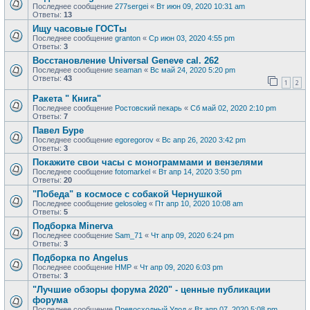
Последнее сообщение
277sergei
«
Вт июн 09, 2020 10:31 am
Ответы:
13
Ищу часовые ГОСТы
Последнее сообщение
granton
«
Ср июн 03, 2020 4:55 pm
Ответы:
3
Восстановление Universal Geneve cal. 262
Последнее сообщение
seaman
«
Вс май 24, 2020 5:20 pm
Ответы:
43
1
2
Ракета " Книга"
Последнее сообщение
Ростовский пекарь
«
Сб май 02, 2020 2:10 pm
Ответы:
7
Павел Буре
Последнее сообщение
egoregorov
«
Вс апр 26, 2020 3:42 pm
Ответы:
3
Покажите свои часы с монограммами и вензелями
Последнее сообщение
fotomarkel
«
Вт апр 14, 2020 3:50 pm
Ответы:
20
"Победа" в космосе с собакой Чернушкой
Последнее сообщение
gelosoleg
«
Пт апр 10, 2020 10:08 am
Ответы:
5
Подборка Minerva
Последнее сообщение
Sam_71
«
Чт апр 09, 2020 6:24 pm
Ответы:
3
Подборка по Angelus
Последнее сообщение
HMP
«
Чт апр 09, 2020 6:03 pm
Ответы:
3
"Лучшие обзоры форума 2020" - ценные публикации
форума
Последнее сообщение
Превосходный Удод
«
Вт апр 07, 2020 5:08 pm