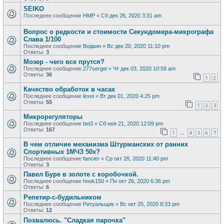
SEIKO
Последнее сообщение
HMP
«
Сб дек 26, 2020 3:31 am
Вопрос о редкости и стоимости Секундомера-микрографа
Слава 1/100
Последнее сообщение
Водкин
«
Вс дек 20, 2020 11:10 pm
Ответы:
3
Мозер - чего все прутся?
Последнее сообщение
277sergei
«
Чт дек 03, 2020 10:58 am
Ответы:
36
1
2
Качество обработок в часах
Последнее сообщение
lexei
«
Вт дек 01, 2020 4:25 pm
Ответы:
55
1
2
3
Микрорегуляторы
Последнее сообщение
bei3
«
Сб ноя 21, 2020 12:09 pm
Ответы:
167
1
4
5
6
7
…
В чем отличие механизма Штурманских от ранних
Спортивных 1МЧЗ 50х?
Последнее сообщение
fancier
«
Ср окт 28, 2020 11:40 pm
Ответы:
3
Павел Буре в золоте с коробочкой.
Последнее сообщение
hook150
«
Пн окт 26, 2020 6:36 pm
Ответы:
6
Репетир-с-будильником
Последнее сообщение
Ритуальщик
«
Вс окт 25, 2020 8:33 pm
Ответы:
12
Похвалюсь. "Сладкая парочка"