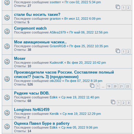
Последнее сообщение
ssetterr
«
Пт сен 02, 2022 5:34 pm
Ответы:
27
1
2
стали бы носить такие?
Последнее сообщение
granton
«
Вт июл 12, 2022 6:09 pm
Ответы:
5
Corgemont watch
Последнее сообщение
ASilva1979
«
Пт май 06, 2022 12:56 pm
Мои авиационные часики..
Последнее сообщение
GriomRGB
«
Пт фев 25, 2022 10:35 pm
Ответы:
38
1
2
Moser
Последнее сообщение
KudesniK
«
Вс фев 20, 2022 10:42 pm
Ответы:
10
Производители часов России. Составляем полный
список!? (часть 3) (продолжение)
Последнее сообщение
otk2002
«
Пн фев 07, 2022 8:18 pm
Ответы:
526
1
19
20
21
22
…
Редкие часы ВОВ.
Последнее сообщение
Edikk
«
Ср янв 19, 2022 11:40 pm
Ответы:
68
1
2
3
Longines №461459
Последнее сообщение
Kerdik
«
Ср янв 19, 2022 12:29 pm
Ответы:
2
Оценка Павел Буре в работу
Последнее сообщение
Edikk
«
Ср янв 05, 2022 9:06 pm
Ответы:
14