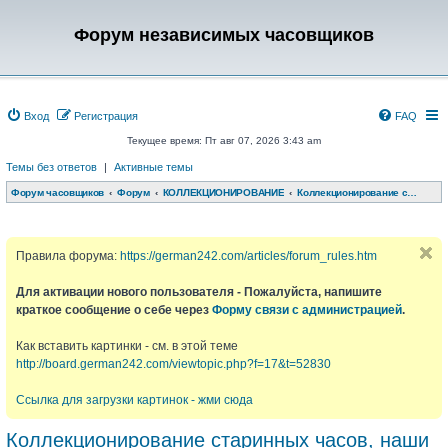
Форум независимых часовщиков
Вход
Регистрация
FAQ
Текущее время: Пт авг 07, 2026 3:43 am
Темы без ответов
|
Активные темы
Форум часовщиков
Форум
КОЛЛЕКЦИОНИРОВАНИЕ
Коллекционирование старинных часов, наши обновки, обсуждения
Правила форума:
https://german242.com/articles/forum_rules.htm
Для активации нового пользователя - Пожалуйста, напишите
краткое сообщение о себе через
Форму связи с администрацией
.
Как вставить картинки - см. в этой теме
http://board.german242.com/viewtopic.php?f=17&t=52830
Ссылка для загрузки картинок - жми сюда
Коллекционирование старинных часов, наши