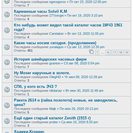
Последнее сообщение
egoregorov
«
Пт окт 23, 2020 12:05 pm
Ответы:
7
Карманные часы Solvil K.M
Последнее сообщение
277sergei
«
Пн окт 19, 2020 3:10 pm
Ответы:
4
Кто нибудь может видел такой каталог часов 1МЧЗ 1961
года?
Последнее сообщение
Caretaker
«
Вт окт 13, 2020 11:05 pm
Ответы:
4
Какие часы носим сегодня. (продолжение)
Последнее сообщение
yuralagun
«
Ср авг 12, 2020 12:35 pm
Ответы:
451
1
16
17
18
19
…
История швейцарских часовых фирм
Последнее сообщение
granton
«
Сб авг 08, 2020 5:54 pm
Ответы:
7
Hy Moser наручные в золоте.
Последнее сообщение
OlegHD
«
Чт июл 09, 2020 12:28 pm
Ответы:
3
СПб, у кого есть ЗЧЗ ?
Последнее сообщение
nikitanaz
«
Вт июн 30, 2020 11:48 am
Ответы:
1
Ракета 2614 н (гайка позолота) новые, не заводились,
цена?
Последнее сообщение
Majk
«
Пн июн 29, 2020 10:13 pm
Ответы:
5
Ещё один старый каталог Zenith (1915 г)
Последнее сообщение
probe
«
Ср июн 10, 2020 8:20 pm
Ответы:
3
Ходики.Kroeger.