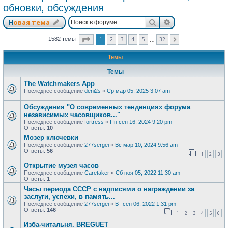
обновки, обсуждения
Поиск
Расширенный п
Новая тема
Страница
1
из
32
1
2
3
4
5
32
1582 темы
След.
…
Темы
Темы
The Watchmakers App
Последнее сообщение
deni2s
«
Ср мар 05, 2025 3:07 am
Обсуждения "О современных тенденциях форума
независимых часовщиков..."
Последнее сообщение
fortress
«
Пн сен 16, 2024 9:20 pm
Ответы:
10
Мозер ключевки
Последнее сообщение
277sergei
«
Вс мар 10, 2024 9:56 am
Ответы:
56
1
2
3
Открытие музея часов
Последнее сообщение
Caretaker
«
Сб ноя 05, 2022 11:30 am
Ответы:
1
Часы периода СССР с надписями о награждении за
заслуги, успехи, в память...
Последнее сообщение
277sergei
«
Вт сен 06, 2022 1:31 pm
Ответы:
146
1
2
3
4
5
6
Изба-читальня. BREGUET