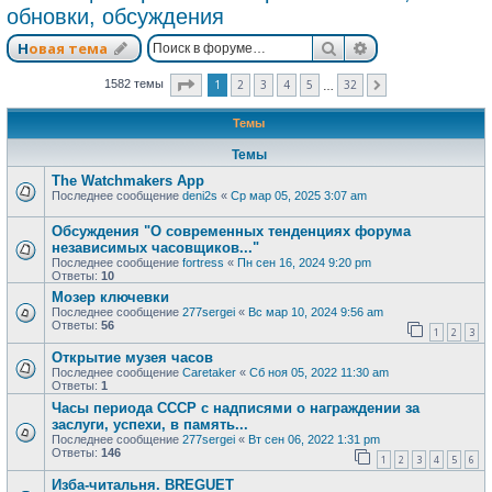
обновки, обсуждения
Поиск
Расширенный п
Новая тема
Страница
1
из
32
1
2
3
4
5
32
1582 темы
След.
…
Темы
Темы
The Watchmakers App
Последнее сообщение
deni2s
«
Ср мар 05, 2025 3:07 am
Обсуждения "О современных тенденциях форума
независимых часовщиков..."
Последнее сообщение
fortress
«
Пн сен 16, 2024 9:20 pm
Ответы:
10
Мозер ключевки
Последнее сообщение
277sergei
«
Вс мар 10, 2024 9:56 am
Ответы:
56
1
2
3
Открытие музея часов
Последнее сообщение
Caretaker
«
Сб ноя 05, 2022 11:30 am
Ответы:
1
Часы периода СССР с надписями о награждении за
заслуги, успехи, в память...
Последнее сообщение
277sergei
«
Вт сен 06, 2022 1:31 pm
Ответы:
146
1
2
3
4
5
6
Изба-читальня. BREGUET