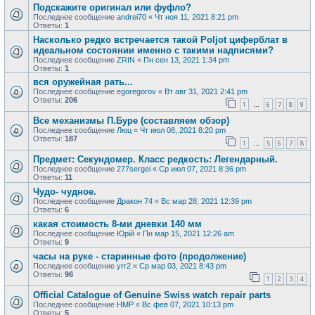
Подскажите оригинал или фуфло?
Последнее сообщение
andrei70
«
Чт ноя 11, 2021 8:21 pm
Ответы:
1
Насколько редко встречается такой Poljot циферблат в
идеальном состоянии именно с такими надписями?
Последнее сообщение
ZRIN
«
Пн сен 13, 2021 1:34 pm
Ответы:
1
вся оружейная рать...
Последнее сообщение
egoregorov
«
Вт авг 31, 2021 2:41 pm
Ответы:
206
1
6
7
8
9
…
Все механизмы П.Буре (составляем обзор)
Последнее сообщение
Люц
«
Чт июл 08, 2021 8:20 pm
Ответы:
187
1
5
6
7
8
…
Предмет: Секундомер. Класс редкость: Легендарный.
Последнее сообщение
277sergei
«
Ср июл 07, 2021 8:36 pm
Ответы:
11
Чудо- чудное.
Последнее сообщение
Дракон 74
«
Вс мар 28, 2021 12:39 pm
Ответы:
6
какая стоимость 8-ми дневки 140 мм
Последнее сообщение
Юрій
«
Пн мар 15, 2021 12:26 am
Ответы:
9
часы на руке - старинные фото (продолжение)
Последнее сообщение
yrr2
«
Ср мар 03, 2021 8:43 pm
Ответы:
96
1
2
3
4
Official Catalogue of Genuine Swiss watch repair parts
Последнее сообщение
HMP
«
Вс фев 07, 2021 10:13 pm
Ответы:
5