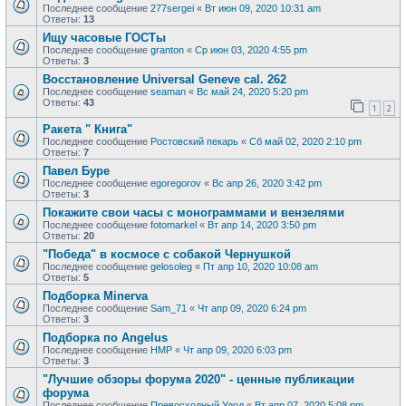
Последнее сообщение
277sergei
«
Вт июн 09, 2020 10:31 am
Ответы:
13
Ищу часовые ГОСТы
Последнее сообщение
granton
«
Ср июн 03, 2020 4:55 pm
Ответы:
3
Восстановление Universal Geneve cal. 262
Последнее сообщение
seaman
«
Вс май 24, 2020 5:20 pm
Ответы:
43
1
2
Ракета " Книга"
Последнее сообщение
Ростовский пекарь
«
Сб май 02, 2020 2:10 pm
Ответы:
7
Павел Буре
Последнее сообщение
egoregorov
«
Вс апр 26, 2020 3:42 pm
Ответы:
3
Покажите свои часы с монограммами и вензелями
Последнее сообщение
fotomarkel
«
Вт апр 14, 2020 3:50 pm
Ответы:
20
"Победа" в космосе с собакой Чернушкой
Последнее сообщение
gelosoleg
«
Пт апр 10, 2020 10:08 am
Ответы:
5
Подборка Minerva
Последнее сообщение
Sam_71
«
Чт апр 09, 2020 6:24 pm
Ответы:
3
Подборка по Angelus
Последнее сообщение
HMP
«
Чт апр 09, 2020 6:03 pm
Ответы:
3
"Лучшие обзоры форума 2020" - ценные публикации
форума
Последнее сообщение
Превосходный Удод
«
Вт апр 07, 2020 5:08 pm