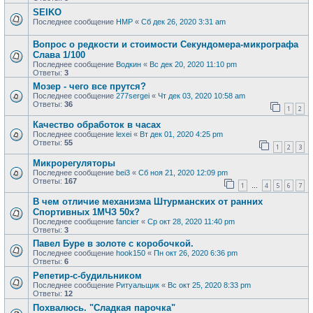
SEIKO
Последнее сообщение
HMP
«
Сб дек 26, 2020 3:31 am
Вопрос о редкости и стоимости Секундомера-микрографа
Слава 1/100
Последнее сообщение
Водкин
«
Вс дек 20, 2020 11:10 pm
Ответы:
3
Мозер - чего все прутся?
Последнее сообщение
277sergei
«
Чт дек 03, 2020 10:58 am
Ответы:
36
1
2
Качество обработок в часах
Последнее сообщение
lexei
«
Вт дек 01, 2020 4:25 pm
Ответы:
55
1
2
3
Микрорегуляторы
Последнее сообщение
bei3
«
Сб ноя 21, 2020 12:09 pm
Ответы:
167
1
4
5
6
7
…
В чем отличие механизма Штурманских от ранних
Спортивных 1МЧЗ 50х?
Последнее сообщение
fancier
«
Ср окт 28, 2020 11:40 pm
Ответы:
3
Павел Буре в золоте с коробочкой.
Последнее сообщение
hook150
«
Пн окт 26, 2020 6:36 pm
Ответы:
6
Репетир-с-будильником
Последнее сообщение
Ритуальщик
«
Вс окт 25, 2020 8:33 pm
Ответы:
12
Похвалюсь. "Сладкая парочка"