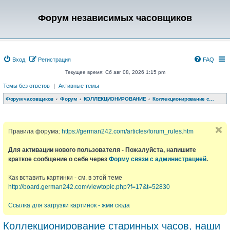
Форум независимых часовщиков
Вход
Регистрация
FAQ
Текущее время: Сб авг 08, 2026 1:15 pm
Темы без ответов
|
Активные темы
Форум часовщиков
Форум
КОЛЛЕКЦИОНИРОВАНИЕ
Коллекционирование старинных часов, наши обновки, обсуждения
Правила форума:
https://german242.com/articles/forum_rules.htm
Для активации нового пользователя - Пожалуйста, напишите
краткое сообщение о себе через
Форму связи с администрацией
.
Как вставить картинки - см. в этой теме
http://board.german242.com/viewtopic.php?f=17&t=52830
Ссылка для загрузки картинок - жми сюда
Коллекционирование старинных часов, наши