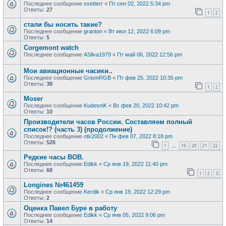
Последнее сообщение
ssetterr
«
Пт сен 02, 2022 5:34 pm
Ответы:
27
1
2
стали бы носить такие?
Последнее сообщение
granton
«
Вт июл 12, 2022 6:09 pm
Ответы:
5
Corgemont watch
Последнее сообщение
ASilva1979
«
Пт май 06, 2022 12:56 pm
Мои авиационные часики..
Последнее сообщение
GriomRGB
«
Пт фев 25, 2022 10:35 pm
Ответы:
38
1
2
Moser
Последнее сообщение
KudesniK
«
Вс фев 20, 2022 10:42 pm
Ответы:
10
Производители часов России. Составляем полный
список!? (часть 3) (продолжение)
Последнее сообщение
otk2002
«
Пн фев 07, 2022 8:18 pm
Ответы:
526
1
19
20
21
22
…
Редкие часы ВОВ.
Последнее сообщение
Edikk
«
Ср янв 19, 2022 11:40 pm
Ответы:
68
1
2
3
Longines №461459
Последнее сообщение
Kerdik
«
Ср янв 19, 2022 12:29 pm
Ответы:
2
Оценка Павел Буре в работу
Последнее сообщение
Edikk
«
Ср янв 05, 2022 9:06 pm
Ответы:
14