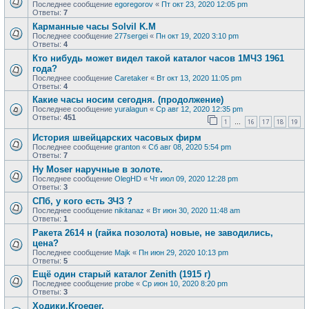
Последнее сообщение
egoregorov
«
Пт окт 23, 2020 12:05 pm
Ответы:
7
Карманные часы Solvil K.M
Последнее сообщение
277sergei
«
Пн окт 19, 2020 3:10 pm
Ответы:
4
Кто нибудь может видел такой каталог часов 1МЧЗ 1961
года?
Последнее сообщение
Caretaker
«
Вт окт 13, 2020 11:05 pm
Ответы:
4
Какие часы носим сегодня. (продолжение)
Последнее сообщение
yuralagun
«
Ср авг 12, 2020 12:35 pm
Ответы:
451
1
16
17
18
19
…
История швейцарских часовых фирм
Последнее сообщение
granton
«
Сб авг 08, 2020 5:54 pm
Ответы:
7
Hy Moser наручные в золоте.
Последнее сообщение
OlegHD
«
Чт июл 09, 2020 12:28 pm
Ответы:
3
СПб, у кого есть ЗЧЗ ?
Последнее сообщение
nikitanaz
«
Вт июн 30, 2020 11:48 am
Ответы:
1
Ракета 2614 н (гайка позолота) новые, не заводились,
цена?
Последнее сообщение
Majk
«
Пн июн 29, 2020 10:13 pm
Ответы:
5
Ещё один старый каталог Zenith (1915 г)
Последнее сообщение
probe
«
Ср июн 10, 2020 8:20 pm
Ответы:
3
Ходики.Kroeger.