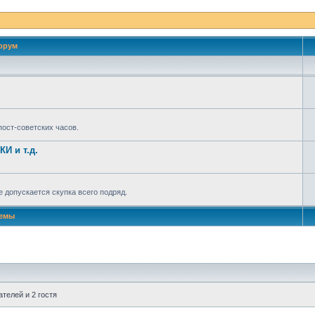
орум
ост-советских часов.
И и т.д.
 допускается скупка всего подряд.
емы
телей и 2 гостя