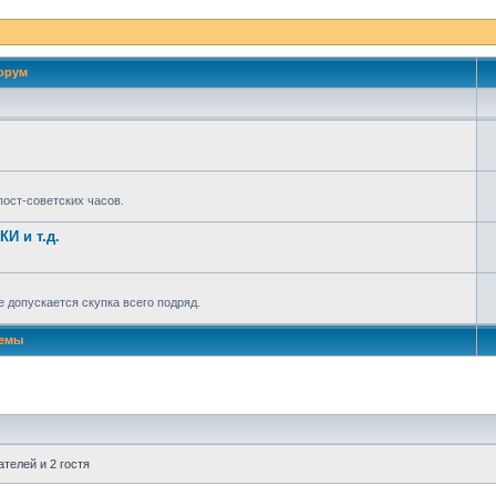
орум
ост-советских часов.
И и т.д.
 допускается скупка всего подряд.
емы
телей и 2 гостя