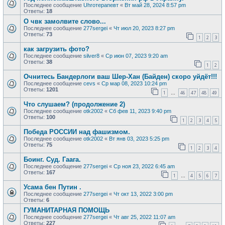
Последнее сообщение
Uhroтерапевт
«
Вт май 28, 2024 8:57 pm
Ответы:
18
О чвк замолвите слово...
Последнее сообщение
277sergei
«
Чт июл 20, 2023 8:27 pm
Ответы:
73
1
2
3
как загрузить фото?
Последнее сообщение
silver8
«
Ср июн 07, 2023 9:20 am
Ответы:
38
1
2
Очнитесь Бандерлоги ваш Шер-Хан (Байден) скоро уйдёт!!!
Последнее сообщение
cevs
«
Ср мар 08, 2023 10:24 pm
Ответы:
1201
1
46
47
48
49
…
Что слушаем? (продолжение 2)
Последнее сообщение
otk2002
«
Сб фев 11, 2023 9:40 pm
Ответы:
100
1
2
3
4
5
Победа РОССИИ над фашизмом.
Последнее сообщение
otk2002
«
Вт янв 03, 2023 5:25 pm
Ответы:
75
1
2
3
4
Боинг. Суд. Гаага.
Последнее сообщение
277sergei
«
Ср ноя 23, 2022 6:45 am
Ответы:
167
1
4
5
6
7
…
Усама бен Путин .
Последнее сообщение
277sergei
«
Чт окт 13, 2022 3:00 pm
Ответы:
6
ГУМАНИТАРНАЯ ПОМОЩЬ
Последнее сообщение
277sergei
«
Чт авг 25, 2022 11:07 am
Ответы:
227