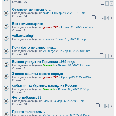
Ответы:
26
1
2
Отключение интернета
Последнее сообщение
rektr
«
Пн мар 28, 2022 11:21 am
Ответы:
84
1
2
3
4
Без комментариев
Последнее сообщение
german242
«
Пт мар 25, 2022 2:40 am
Ответы:
1
volkorezoleg4
Последнее сообщение
samun
«
Ср мар 16, 2022 11:17 pm
Пока фото не запретили...
Последнее сообщение
277sergei
«
Пт мар 11, 2022 8:08 am
Ответы:
26
1
2
Бизнес уходит из Германии 1939 года
Последнее сообщение
Maverick
«
Чт мар 10, 2022 1:21 am
Ответы:
3
Эталон защиты своего народа
Последнее сообщение
german242
«
Ср мар 09, 2022 4:03 am
Ответы:
4
события на Украине, взгляд из России
Последнее сообщение
Maverick
«
Вс мар 06, 2022 11:56 pm
Ответы:
6
Фото добавить??
Последнее сообщение
Юрій
«
Вс мар 06, 2022 9:01 pm
Ответы:
68
1
2
3
Просто телеграмм..
Последнее сообщение
277sergei
«
Вс мар 06, 2022 6:45 am