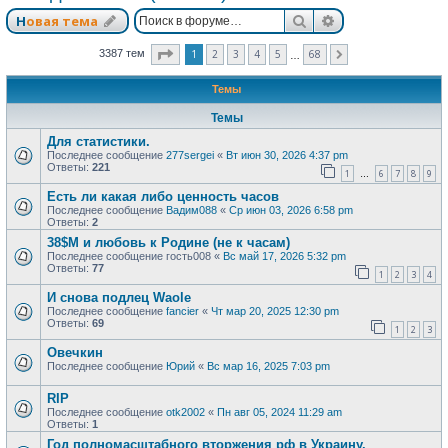
Поиск
Расширенный п
Новая тема
Страница
1
из
68
1
2
3
4
5
68
3387 тем
След.
…
Темы
Темы
Для статистики.
Последнее сообщение
277sergei
«
Вт июн 30, 2026 4:37 pm
Ответы:
221
1
6
7
8
9
…
Есть ли какая либо ценность часов
Последнее сообщение
Вадим088
«
Ср июн 03, 2026 6:58 pm
Ответы:
2
38$M и любовь к Родине (не к часам)
Последнее сообщение
гость008
«
Вс май 17, 2026 5:32 pm
Ответы:
77
1
2
3
4
И снова подлец Waole
Последнее сообщение
fancier
«
Чт мар 20, 2025 12:30 pm
Ответы:
69
1
2
3
Овечкин
Последнее сообщение
Юрий
«
Вс мар 16, 2025 7:03 pm
RIP
Последнее сообщение
otk2002
«
Пн авг 05, 2024 11:29 am
Ответы:
1
Год полномасштабного вторжения рф в Украину.