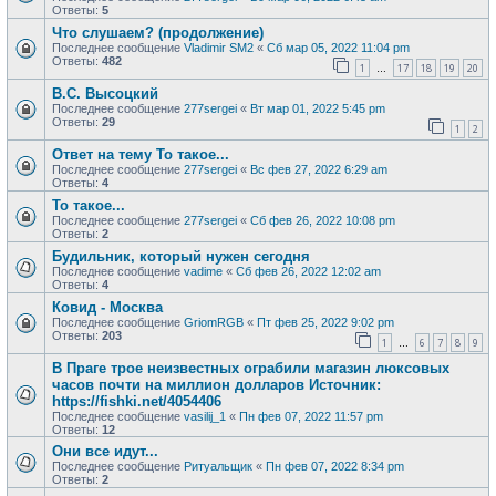
Ответы:
5
Что слушаем? (продолжение)
Последнее сообщение
Vladimir SM2
«
Сб мар 05, 2022 11:04 pm
Ответы:
482
1
17
18
19
20
…
В.С. Высоцкий
Последнее сообщение
277sergei
«
Вт мар 01, 2022 5:45 pm
Ответы:
29
1
2
Ответ на тему То такое...
Последнее сообщение
277sergei
«
Вс фев 27, 2022 6:29 am
Ответы:
4
То такое...
Последнее сообщение
277sergei
«
Сб фев 26, 2022 10:08 pm
Ответы:
2
Будильник, который нужен сегодня
Последнее сообщение
vadime
«
Сб фев 26, 2022 12:02 am
Ответы:
4
Ковид - Москва
Последнее сообщение
GriomRGB
«
Пт фев 25, 2022 9:02 pm
Ответы:
203
1
6
7
8
9
…
В Праге трое неизвестных ограбили магазин люксовых
часов почти на миллион долларов Источник:
https://fishki.net/4054406
Последнее сообщение
vasilij_1
«
Пн фев 07, 2022 11:57 pm
Ответы:
12
Они все идут...
Последнее сообщение
Ритуальщик
«
Пн фев 07, 2022 8:34 pm
Ответы:
2