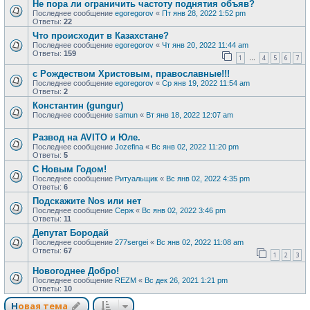
Не пора ли ограничить частоту поднятия объяв?
Последнее сообщение
egoregorov
«
Пт янв 28, 2022 1:52 pm
Ответы:
22
Что происходит в Казахстане?
Последнее сообщение
egoregorov
«
Чт янв 20, 2022 11:44 am
Ответы:
159
1
4
5
6
7
…
с Рождеством Христовым, православные!!!
Последнее сообщение
egoregorov
«
Ср янв 19, 2022 11:54 am
Ответы:
2
Константин (gungur)
Последнее сообщение
samun
«
Вт янв 18, 2022 12:07 am
Развод на AVITO и Юле.
Последнее сообщение
Jozefina
«
Вс янв 02, 2022 11:20 pm
Ответы:
5
С Новым Годом!
Последнее сообщение
Ритуальщик
«
Вс янв 02, 2022 4:35 pm
Ответы:
6
Подскажите Nos или нет
Последнее сообщение
Серж
«
Вс янв 02, 2022 3:46 pm
Ответы:
11
Депутат Бородай
Последнее сообщение
277sergei
«
Вс янв 02, 2022 11:08 am
Ответы:
67
1
2
3
Новогоднее Добро!
Последнее сообщение
REZM
«
Вс дек 26, 2021 1:21 pm
Ответы:
10
Новая тема