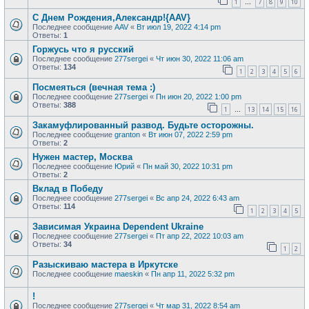
1
7
8
9
10
…
С Днем Рождения,Александр!{AAV}
Последнее сообщение
AAV
«
Вт июл 19, 2022 4:14 pm
Ответы:
1
Горжусь что я русский
Последнее сообщение
277sergei
«
Чт июн 30, 2022 11:06 am
Ответы:
134
1
2
3
4
5
6
Посмеяться (вечная тема :)
Последнее сообщение
277sergei
«
Пн июн 20, 2022 1:00 pm
Ответы:
388
1
13
14
15
16
…
Закамуфлированный развод. Будьте осторожны.
Последнее сообщение
granton
«
Вт июн 07, 2022 2:59 pm
Ответы:
2
Нужен мастер, Москва
Последнее сообщение
Юрий
«
Пн май 30, 2022 10:31 pm
Ответы:
2
Вклад в Победу
Последнее сообщение
277sergei
«
Вс апр 24, 2022 6:43 am
Ответы:
114
1
2
3
4
5
Зависимая Украина Dependent Ukraine
Последнее сообщение
277sergei
«
Пт апр 22, 2022 10:03 am
Ответы:
34
1
2
Разыскиваю мастера в Иркутске
Последнее сообщение
maeskin
«
Пн апр 11, 2022 5:32 pm
!
Последнее сообщение
277sergei
«
Чт мар 31, 2022 8:54 am