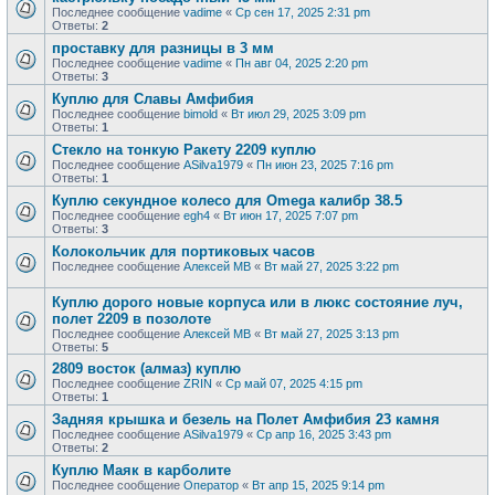
Последнее сообщение
vadime
«
Ср сен 17, 2025 2:31 pm
Ответы:
2
проставку для разницы в 3 мм
Последнее сообщение
vadime
«
Пн авг 04, 2025 2:20 pm
Ответы:
3
Куплю для Славы Амфибия
Последнее сообщение
bimold
«
Вт июл 29, 2025 3:09 pm
Ответы:
1
Стекло на тонкую Ракету 2209 куплю
Последнее сообщение
ASilva1979
«
Пн июн 23, 2025 7:16 pm
Ответы:
1
Куплю секундное колесо для Omega калибр 38.5
Последнее сообщение
egh4
«
Вт июн 17, 2025 7:07 pm
Ответы:
3
Колокольчик для портиковых часов
Последнее сообщение
Алексей МВ
«
Вт май 27, 2025 3:22 pm
Куплю дорого новые корпуса или в люкс состояние луч,
полет 2209 в позолоте
Последнее сообщение
Алексей МВ
«
Вт май 27, 2025 3:13 pm
Ответы:
5
2809 восток (алмаз) куплю
Последнее сообщение
ZRIN
«
Ср май 07, 2025 4:15 pm
Ответы:
1
Задняя крышка и безель на Полет Амфибия 23 камня
Последнее сообщение
ASilva1979
«
Ср апр 16, 2025 3:43 pm
Ответы:
2
Куплю Маяк в карболите
Последнее сообщение
Оператор
«
Вт апр 15, 2025 9:14 pm