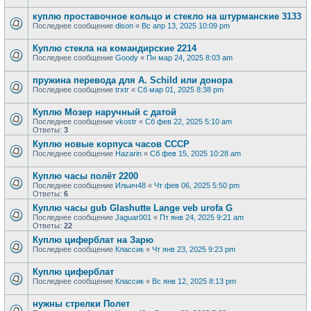
куплю проставочное кольцо и стекло на штурманские 3133
Последнее сообщение
dison
«
Вс апр 13, 2025 10:09 pm
Куплю стекла на командирские 2214
Последнее сообщение
Goody
«
Пн мар 24, 2025 8:03 am
пружина перевода для A. Schild или донора
Последнее сообщение
trxtr
«
Сб мар 01, 2025 8:38 pm
Куплю Мозер наручный с датой
Последнее сообщение
vkostr
«
Сб фев 22, 2025 5:10 am
Ответы:
3
Куплю новые корпуса часов СССР
Последнее сообщение
Hazarin
«
Сб фев 15, 2025 10:28 am
Куплю часы полёт 2200
Последнее сообщение
Ильич48
«
Чт фев 06, 2025 5:50 pm
Ответы:
6
Куплю часы gub Glashutte Lange veb urofa G
Последнее сообщение
Jaguar001
«
Пт янв 24, 2025 9:21 am
Ответы:
22
Куплю циферблат на Зарю
Последнее сообщение
Классик
«
Чт янв 23, 2025 9:23 pm
Куплю циферблат
Последнее сообщение
Классик
«
Вс янв 12, 2025 8:13 pm
нужны стрелки Полет