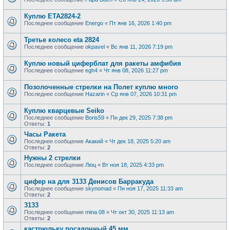
Куплю ЕТА2824-2
Последнее сообщение
Energo
«
Пт янв 16, 2026 1:40 pm
Третье колесо eta 2824
Последнее сообщение
okpavel
«
Вс янв 11, 2026 7:19 pm
Куплю новый циферблат для ракеты амфибия
Последнее сообщение
egh4
«
Чт янв 08, 2026 11:27 pm
Позолоченные стрелки на Полет куплю много
Последнее сообщение
Hazarin
«
Ср янв 07, 2026 10:31 pm
Куплю кварцевые Seiko
Последнее сообщение
Boris59
«
Пн дек 29, 2025 7:38 pm
Ответы:
1
Часы Ракета
Последнее сообщение
Акакий
«
Чт дек 18, 2025 5:20 am
Ответы:
2
Нужны 2 стрелки
Последнее сообщение
Люц
«
Вт ноя 18, 2025 4:33 pm
цифер на для 3133 Денисов Барракуда
Последнее сообщение
skynomad
«
Пн ноя 17, 2025 11:33 am
Ответы:
2
3133
Последнее сообщение
mina 08
«
Чт окт 30, 2025 11:13 am
Ответы:
2
кастрюльку посадочный 45 мм