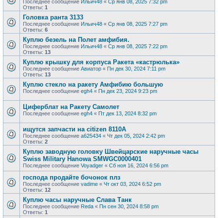
Последнее сообщение
Ильич48
«
Ср янв 08, 2025 7:32 pm
Ответы:
1
Головка ранта 3133
Последнее сообщение
Ильич48
«
Ср янв 08, 2025 7:27 pm
Ответы:
6
Куплю безель на Полет амфибия.
Последнее сообщение
Ильич48
«
Ср янв 08, 2025 7:22 pm
Ответы:
13
Куплю крышку для корпуса Ракета «кастрюлька»
Последнее сообщение
Авиатор
«
Пн дек 30, 2024 7:11 pm
Ответы:
13
Куплю стекло на ракету Амфибию большую
Последнее сообщение
egh4
«
Пн дек 23, 2024 9:23 pm
Циферблат на Ракету Самолет
Последнее сообщение
egh4
«
Пт дек 13, 2024 8:32 pm
ищутся запчасти на citizen 8110A
Последнее сообщение
a625434
«
Чт дек 05, 2024 2:42 pm
Ответы:
2
Куплю заводную головку Швейцарские наручные часы
Swiss Military Hanowa SMWGC0000401
Последнее сообщение
Voyadger
«
Сб ноя 16, 2024 6:56 pm
господа продайте бочонок плз
Последнее сообщение
vadime
«
Чт окт 03, 2024 6:52 pm
Ответы:
12
Куплю часы наручные Слава Танк
Последнее сообщение
Reda
«
Пн сен 30, 2024 8:58 pm
Ответы:
1