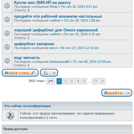
Куплю мех 2609.НП на ракету
Последнее сообщение
Reda
«
Пн сен 30, 2024 8:57 pm
Ответы:
3
продайте плз рабочий механизм настольных
Последнее сообщение
vadime
«
Сб сен 28, 2024 1:58 pm
хороший циферблат для Омеги карманной
Последнее сообщение
vadime
«
Пн сен 23, 2024 4:32 pm
Ответы:
1
циферблат каперник
Последнее сообщение
lanss
«
Вс сен 22, 2024 12:13 am
ищу запчасть
Последнее сообщение
Anastasiya80
«
Пт сен 06, 2024 10:59 pm
Ответы:
1
Новая тема
Страница
1
из
77
1
2
3
4
5
77
3802 темы
След.
…
Перейти
Кто сейчас на конференции
Сейчас этот форум просматривают: нет зарегистрированных
пользователей и 1 гость
Права доступа