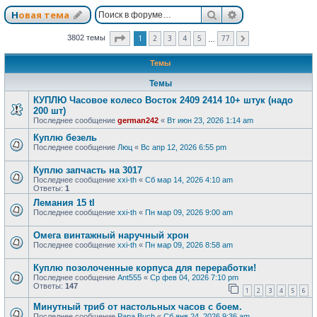
Поиск
Расширенный п
Новая тема
Страница
1
из
77
1
2
3
4
5
77
3802 темы
След.
…
Темы
Темы
КУПЛЮ Часовое колесо Восток 2409 2414 10+ штук (надо
200 шт)
Последнее сообщение
german242
«
Вт июн 23, 2026 1:14 am
Куплю безель
Последнее сообщение
Люц
«
Вс апр 12, 2026 6:55 pm
Куплю запчасть на 3017
Последнее сообщение
xxi-th
«
Сб мар 14, 2026 4:10 am
Ответы:
1
Лемания 15 tl
Последнее сообщение
xxi-th
«
Пн мар 09, 2026 9:00 am
Омега винтажный наручный хрон
Последнее сообщение
xxi-th
«
Пн мар 09, 2026 8:58 am
Куплю позолоченные корпуса для переработки!
Последнее сообщение
Ant555
«
Ср фев 04, 2026 7:10 pm
Ответы:
147
1
2
3
4
5
6
Минутный триб от настольных часов с боем.
Последнее сообщение
Papa Buch
«
Сб янв 24, 2026 9:36 am