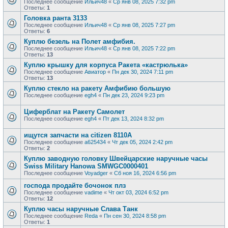
Последнее сообщение
Ильич48
«
Ср янв 08, 2025 7:32 pm
Ответы:
1
Головка ранта 3133
Последнее сообщение
Ильич48
«
Ср янв 08, 2025 7:27 pm
Ответы:
6
Куплю безель на Полет амфибия.
Последнее сообщение
Ильич48
«
Ср янв 08, 2025 7:22 pm
Ответы:
13
Куплю крышку для корпуса Ракета «кастрюлька»
Последнее сообщение
Авиатор
«
Пн дек 30, 2024 7:11 pm
Ответы:
13
Куплю стекло на ракету Амфибию большую
Последнее сообщение
egh4
«
Пн дек 23, 2024 9:23 pm
Циферблат на Ракету Самолет
Последнее сообщение
egh4
«
Пт дек 13, 2024 8:32 pm
ищутся запчасти на citizen 8110A
Последнее сообщение
a625434
«
Чт дек 05, 2024 2:42 pm
Ответы:
2
Куплю заводную головку Швейцарские наручные часы
Swiss Military Hanowa SMWGC0000401
Последнее сообщение
Voyadger
«
Сб ноя 16, 2024 6:56 pm
господа продайте бочонок плз
Последнее сообщение
vadime
«
Чт окт 03, 2024 6:52 pm
Ответы:
12
Куплю часы наручные Слава Танк
Последнее сообщение
Reda
«
Пн сен 30, 2024 8:58 pm
Ответы:
1