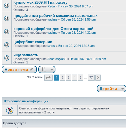
Куплю мех 2609.НП на ракету
Последнее сообщение
Reda
«
Пн сен 30, 2024 8:57 pm
Ответы:
3
продайте плз рабочий механизм настольных
Последнее сообщение
vadime
«
Сб сен 28, 2024 1:58 pm
хороший циферблат для Омеги карманной
Последнее сообщение
vadime
«
Пн сен 23, 2024 4:32 pm
Ответы:
1
циферблат каперник
Последнее сообщение
lanss
«
Вс сен 22, 2024 12:13 am
ищу запчасть
Последнее сообщение
Anastasiya80
«
Пт сен 06, 2024 10:59 pm
Ответы:
1
Новая тема
Страница
1
из
77
1
2
3
4
5
77
3802 темы
След.
…
Перейти
Кто сейчас на конференции
Сейчас этот форум просматривают: нет зарегистрированных
пользователей и 2 гостя
Права доступа