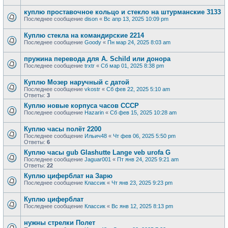
куплю проставочное кольцо и стекло на штурманские 3133
Последнее сообщение
dison
«
Вс апр 13, 2025 10:09 pm
Куплю стекла на командирские 2214
Последнее сообщение
Goody
«
Пн мар 24, 2025 8:03 am
пружина перевода для A. Schild или донора
Последнее сообщение
trxtr
«
Сб мар 01, 2025 8:38 pm
Куплю Мозер наручный с датой
Последнее сообщение
vkostr
«
Сб фев 22, 2025 5:10 am
Ответы:
3
Куплю новые корпуса часов СССР
Последнее сообщение
Hazarin
«
Сб фев 15, 2025 10:28 am
Куплю часы полёт 2200
Последнее сообщение
Ильич48
«
Чт фев 06, 2025 5:50 pm
Ответы:
6
Куплю часы gub Glashutte Lange veb urofa G
Последнее сообщение
Jaguar001
«
Пт янв 24, 2025 9:21 am
Ответы:
22
Куплю циферблат на Зарю
Последнее сообщение
Классик
«
Чт янв 23, 2025 9:23 pm
Куплю циферблат
Последнее сообщение
Классик
«
Вс янв 12, 2025 8:13 pm
нужны стрелки Полет