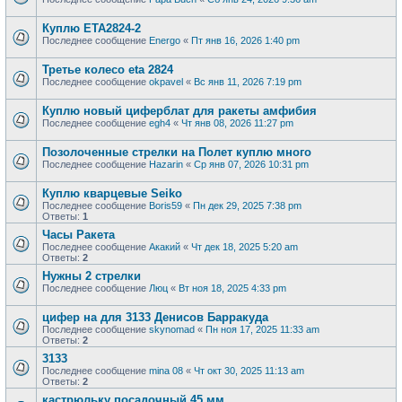
Куплю ЕТА2824-2
Последнее сообщение
Energo
«
Пт янв 16, 2026 1:40 pm
Третье колесо eta 2824
Последнее сообщение
okpavel
«
Вс янв 11, 2026 7:19 pm
Куплю новый циферблат для ракеты амфибия
Последнее сообщение
egh4
«
Чт янв 08, 2026 11:27 pm
Позолоченные стрелки на Полет куплю много
Последнее сообщение
Hazarin
«
Ср янв 07, 2026 10:31 pm
Куплю кварцевые Seiko
Последнее сообщение
Boris59
«
Пн дек 29, 2025 7:38 pm
Ответы:
1
Часы Ракета
Последнее сообщение
Акакий
«
Чт дек 18, 2025 5:20 am
Ответы:
2
Нужны 2 стрелки
Последнее сообщение
Люц
«
Вт ноя 18, 2025 4:33 pm
цифер на для 3133 Денисов Барракуда
Последнее сообщение
skynomad
«
Пн ноя 17, 2025 11:33 am
Ответы:
2
3133
Последнее сообщение
mina 08
«
Чт окт 30, 2025 11:13 am
Ответы:
2
кастрюльку посадочный 45 мм