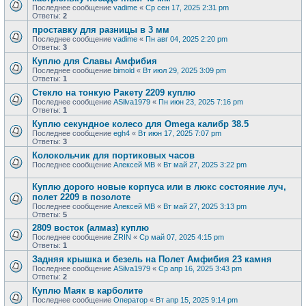
Последнее сообщение
vadime
«
Ср сен 17, 2025 2:31 pm
Ответы:
2
проставку для разницы в 3 мм
Последнее сообщение
vadime
«
Пн авг 04, 2025 2:20 pm
Ответы:
3
Куплю для Славы Амфибия
Последнее сообщение
bimold
«
Вт июл 29, 2025 3:09 pm
Ответы:
1
Стекло на тонкую Ракету 2209 куплю
Последнее сообщение
ASilva1979
«
Пн июн 23, 2025 7:16 pm
Ответы:
1
Куплю секундное колесо для Omega калибр 38.5
Последнее сообщение
egh4
«
Вт июн 17, 2025 7:07 pm
Ответы:
3
Колокольчик для портиковых часов
Последнее сообщение
Алексей МВ
«
Вт май 27, 2025 3:22 pm
Куплю дорого новые корпуса или в люкс состояние луч,
полет 2209 в позолоте
Последнее сообщение
Алексей МВ
«
Вт май 27, 2025 3:13 pm
Ответы:
5
2809 восток (алмаз) куплю
Последнее сообщение
ZRIN
«
Ср май 07, 2025 4:15 pm
Ответы:
1
Задняя крышка и безель на Полет Амфибия 23 камня
Последнее сообщение
ASilva1979
«
Ср апр 16, 2025 3:43 pm
Ответы:
2
Куплю Маяк в карболите
Последнее сообщение
Оператор
«
Вт апр 15, 2025 9:14 pm