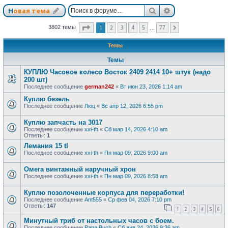
Поиск
Расширенный п
Новая тема
Страница
1
из
77
1
2
3
4
5
77
3802 темы
След.
…
Темы
Темы
КУПЛЮ Часовое колесо Восток 2409 2414 10+ штук (надо
200 шт)
Последнее сообщение
german242
«
Вт июн 23, 2026 1:14 am
Куплю безель
Последнее сообщение
Люц
«
Вс апр 12, 2026 6:55 pm
Куплю запчасть на 3017
Последнее сообщение
xxi-th
«
Сб мар 14, 2026 4:10 am
Ответы:
1
Лемания 15 tl
Последнее сообщение
xxi-th
«
Пн мар 09, 2026 9:00 am
Омега винтажный наручный хрон
Последнее сообщение
xxi-th
«
Пн мар 09, 2026 8:58 am
Куплю позолоченные корпуса для переработки!
Последнее сообщение
Ant555
«
Ср фев 04, 2026 7:10 pm
Ответы:
147
1
2
3
4
5
6
Минутный триб от настольных часов с боем.
Последнее сообщение
Papa Buch
«
Сб янв 24, 2026 9:36 am