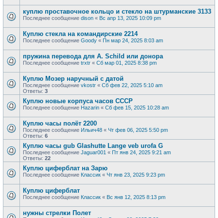
куплю проставочное кольцо и стекло на штурманские 3133
Последнее сообщение
dison
«
Вс апр 13, 2025 10:09 pm
Куплю стекла на командирские 2214
Последнее сообщение
Goody
«
Пн мар 24, 2025 8:03 am
пружина перевода для A. Schild или донора
Последнее сообщение
trxtr
«
Сб мар 01, 2025 8:38 pm
Куплю Мозер наручный с датой
Последнее сообщение
vkostr
«
Сб фев 22, 2025 5:10 am
Ответы:
3
Куплю новые корпуса часов СССР
Последнее сообщение
Hazarin
«
Сб фев 15, 2025 10:28 am
Куплю часы полёт 2200
Последнее сообщение
Ильич48
«
Чт фев 06, 2025 5:50 pm
Ответы:
6
Куплю часы gub Glashutte Lange veb urofa G
Последнее сообщение
Jaguar001
«
Пт янв 24, 2025 9:21 am
Ответы:
22
Куплю циферблат на Зарю
Последнее сообщение
Классик
«
Чт янв 23, 2025 9:23 pm
Куплю циферблат
Последнее сообщение
Классик
«
Вс янв 12, 2025 8:13 pm
нужны стрелки Полет