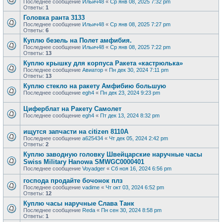
Последнее сообщение
Ильич48
«
Ср янв 08, 2025 7:32 pm
Ответы:
1
Головка ранта 3133
Последнее сообщение
Ильич48
«
Ср янв 08, 2025 7:27 pm
Ответы:
6
Куплю безель на Полет амфибия.
Последнее сообщение
Ильич48
«
Ср янв 08, 2025 7:22 pm
Ответы:
13
Куплю крышку для корпуса Ракета «кастрюлька»
Последнее сообщение
Авиатор
«
Пн дек 30, 2024 7:11 pm
Ответы:
13
Куплю стекло на ракету Амфибию большую
Последнее сообщение
egh4
«
Пн дек 23, 2024 9:23 pm
Циферблат на Ракету Самолет
Последнее сообщение
egh4
«
Пт дек 13, 2024 8:32 pm
ищутся запчасти на citizen 8110A
Последнее сообщение
a625434
«
Чт дек 05, 2024 2:42 pm
Ответы:
2
Куплю заводную головку Швейцарские наручные часы
Swiss Military Hanowa SMWGC0000401
Последнее сообщение
Voyadger
«
Сб ноя 16, 2024 6:56 pm
господа продайте бочонок плз
Последнее сообщение
vadime
«
Чт окт 03, 2024 6:52 pm
Ответы:
12
Куплю часы наручные Слава Танк
Последнее сообщение
Reda
«
Пн сен 30, 2024 8:58 pm
Ответы:
1