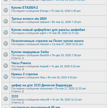
Куплю ЕТА2824-2
Последнее сообщение
Energo
«
Пт янв 16, 2026 1:40 pm
Третье колесо eta 2824
Последнее сообщение
okpavel
«
Вс янв 11, 2026 7:19 pm
Куплю новый циферблат для ракеты амфибия
Последнее сообщение
egh4
«
Чт янв 08, 2026 11:27 pm
Позолоченные стрелки на Полет куплю много
Последнее сообщение
Hazarin
«
Ср янв 07, 2026 10:31 pm
Куплю кварцевые Seiko
Последнее сообщение
Boris59
«
Пн дек 29, 2025 7:38 pm
Ответы:
1
Часы Ракета
Последнее сообщение
Акакий
«
Чт дек 18, 2025 5:20 am
Ответы:
2
Нужны 2 стрелки
Последнее сообщение
Люц
«
Вт ноя 18, 2025 4:33 pm
цифер на для 3133 Денисов Барракуда
Последнее сообщение
skynomad
«
Пн ноя 17, 2025 11:33 am
Ответы:
2
3133
Последнее сообщение
mina 08
«
Чт окт 30, 2025 11:13 am
Ответы:
2
кастрюльку посадочный 45 мм