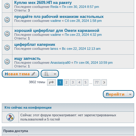
Куплю мех 2609.НП на ракету
Последнее сообщение
Reda
«
Пн сен 30, 2024 8:57 pm
Ответы:
3
продайте плз рабочий механизм настольных
Последнее сообщение
vadime
«
Сб сен 28, 2024 1:58 pm
хороший циферблат для Омеги карманной
Последнее сообщение
vadime
«
Пн сен 23, 2024 4:32 pm
Ответы:
1
циферблат каперник
Последнее сообщение
lanss
«
Вс сен 22, 2024 12:13 am
ищу запчасть
Последнее сообщение
Anastasiya80
«
Пт сен 06, 2024 10:59 pm
Ответы:
1
Новая тема
Страница
1
из
77
1
2
3
4
5
77
3802 темы
След.
…
Перейти
Кто сейчас на конференции
Сейчас этот форум просматривают: нет зарегистрированных
пользователей и 5 гостей
Права доступа