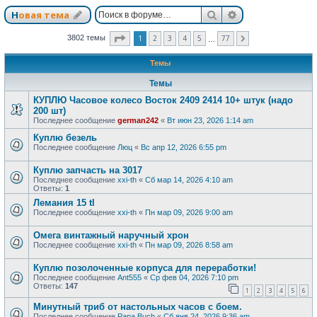
Поиск
Расширенный п
Новая тема
Страница
1
из
77
1
2
3
4
5
77
3802 темы
След.
…
Темы
Темы
КУПЛЮ Часовое колесо Восток 2409 2414 10+ штук (надо
200 шт)
Последнее сообщение
german242
«
Вт июн 23, 2026 1:14 am
Куплю безель
Последнее сообщение
Люц
«
Вс апр 12, 2026 6:55 pm
Куплю запчасть на 3017
Последнее сообщение
xxi-th
«
Сб мар 14, 2026 4:10 am
Ответы:
1
Лемания 15 tl
Последнее сообщение
xxi-th
«
Пн мар 09, 2026 9:00 am
Омега винтажный наручный хрон
Последнее сообщение
xxi-th
«
Пн мар 09, 2026 8:58 am
Куплю позолоченные корпуса для переработки!
Последнее сообщение
Ant555
«
Ср фев 04, 2026 7:10 pm
Ответы:
147
1
2
3
4
5
6
Минутный триб от настольных часов с боем.
Последнее сообщение
Papa Buch
«
Сб янв 24, 2026 9:36 am