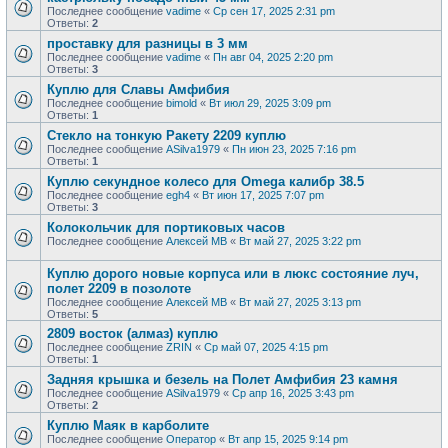
Последнее сообщение
vadime
«
Ср сен 17, 2025 2:31 pm
Ответы:
2
проставку для разницы в 3 мм
Последнее сообщение
vadime
«
Пн авг 04, 2025 2:20 pm
Ответы:
3
Куплю для Славы Амфибия
Последнее сообщение
bimold
«
Вт июл 29, 2025 3:09 pm
Ответы:
1
Стекло на тонкую Ракету 2209 куплю
Последнее сообщение
ASilva1979
«
Пн июн 23, 2025 7:16 pm
Ответы:
1
Куплю секундное колесо для Omega калибр 38.5
Последнее сообщение
egh4
«
Вт июн 17, 2025 7:07 pm
Ответы:
3
Колокольчик для портиковых часов
Последнее сообщение
Алексей МВ
«
Вт май 27, 2025 3:22 pm
Куплю дорого новые корпуса или в люкс состояние луч,
полет 2209 в позолоте
Последнее сообщение
Алексей МВ
«
Вт май 27, 2025 3:13 pm
Ответы:
5
2809 восток (алмаз) куплю
Последнее сообщение
ZRIN
«
Ср май 07, 2025 4:15 pm
Ответы:
1
Задняя крышка и безель на Полет Амфибия 23 камня
Последнее сообщение
ASilva1979
«
Ср апр 16, 2025 3:43 pm
Ответы:
2
Куплю Маяк в карболите
Последнее сообщение
Оператор
«
Вт апр 15, 2025 9:14 pm