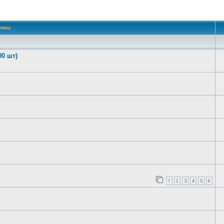
 поиск
емы
00 шт)
1
2
3
4
5
6