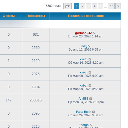
Страница
1
из
77
1
2
3
4
5
77
3802 темы
След.
…
Ответы
Просмотры
Последнее сообщение
german242
0
631
Вт июн 23, 2026 1:14 am
Люц
0
2559
Вс апр 12, 2026 6:55 pm
xxi-th
1
2129
Сб мар 14, 2026 4:10 am
xxi-th
0
2076
Пн мар 09, 2026 9:00 am
xxi-th
0
1934
Пн мар 09, 2026 8:58 am
Ant555
147
260615
Ср фев 04, 2026 7:10 pm
Papa Buch
0
2095
Сб янв 24, 2026 9:36 am
Energo
0
2215