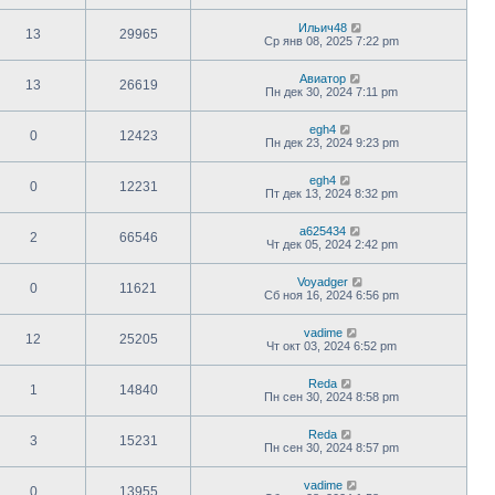
Ильич48
13
29965
Ср янв 08, 2025 7:22 pm
Авиатор
13
26619
Пн дек 30, 2024 7:11 pm
egh4
0
12423
Пн дек 23, 2024 9:23 pm
egh4
0
12231
Пт дек 13, 2024 8:32 pm
a625434
2
66546
Чт дек 05, 2024 2:42 pm
Voyadger
0
11621
Сб ноя 16, 2024 6:56 pm
vadime
12
25205
Чт окт 03, 2024 6:52 pm
Reda
1
14840
Пн сен 30, 2024 8:58 pm
Reda
3
15231
Пн сен 30, 2024 8:57 pm
vadime
0
13955