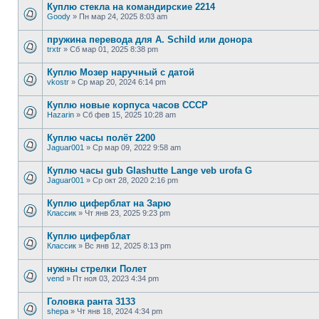
Куплю стекла на командирские 2214
Goody
»
Пн мар 24, 2025 8:03 am
пружина перевода для A. Schild или донора
trxtr
»
Сб мар 01, 2025 8:38 pm
Куплю Мозер наручный с датой
vkostr
»
Ср мар 20, 2024 6:14 pm
Куплю новые корпуса часов СССР
Hazarin
»
Сб фев 15, 2025 10:28 am
Куплю часы полёт 2200
Jaguar001
»
Ср мар 09, 2022 9:58 am
Куплю часы gub Glashutte Lange veb urofa G
Jaguar001
»
Ср окт 28, 2020 2:16 pm
Куплю циферблат на Зарю
Классик
»
Чт янв 23, 2025 9:23 pm
Куплю циферблат
Классик
»
Вс янв 12, 2025 8:13 pm
нужны стрелки Полет
vend
»
Пт ноя 03, 2023 4:34 pm
Головка ранта 3133
shepa
»
Чт янв 18, 2024 4:34 pm