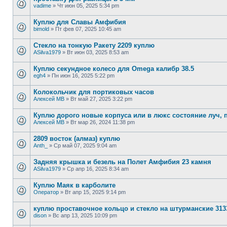
vadime
»
Чт июн 05, 2025 5:34 pm
Куплю для Славы Амфибия
bimold
»
Пт фев 07, 2025 10:45 am
Стекло на тонкую Ракету 2209 куплю
ASilva1979
»
Вт июн 03, 2025 8:53 am
Куплю секундное колесо для Omega калибр 38.5
egh4
»
Пн июн 16, 2025 5:22 pm
Колокольчик для портиковых часов
Алексей МВ
»
Вт май 27, 2025 3:22 pm
Куплю дорого новые корпуса или в люкс состояние луч, п
Алексей МВ
»
Вт мар 26, 2024 11:38 pm
2809 восток (алмаз) куплю
Anth_
»
Ср май 07, 2025 9:04 am
Задняя крышка и безель на Полет Амфибия 23 камня
ASilva1979
»
Ср апр 16, 2025 8:34 am
Куплю Маяк в карболите
Оператор
»
Вт апр 15, 2025 9:14 pm
куплю проставочное кольцо и стекло на штурманские 313
dison
»
Вс апр 13, 2025 10:09 pm