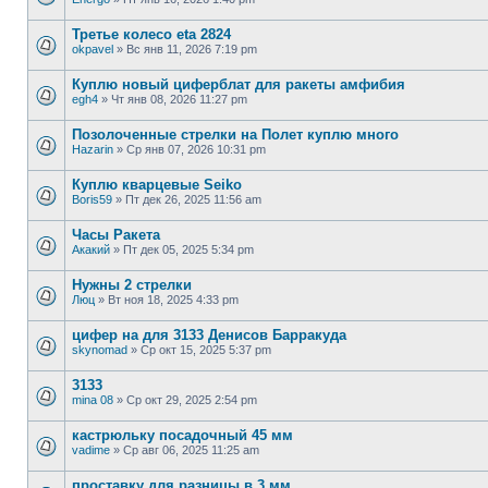
Третье колесо eta 2824
okpavel
»
Вс янв 11, 2026 7:19 pm
Куплю новый циферблат для ракеты амфибия
egh4
»
Чт янв 08, 2026 11:27 pm
Позолоченные стрелки на Полет куплю много
Hazarin
»
Ср янв 07, 2026 10:31 pm
Куплю кварцевые Seiko
Boris59
»
Пт дек 26, 2025 11:56 am
Часы Ракета
Акакий
»
Пт дек 05, 2025 5:34 pm
Нужны 2 стрелки
Люц
»
Вт ноя 18, 2025 4:33 pm
цифер на для 3133 Денисов Барракуда
skynomad
»
Ср окт 15, 2025 5:37 pm
3133
mina 08
»
Ср окт 29, 2025 2:54 pm
кастрюльку посадочный 45 мм
vadime
»
Ср авг 06, 2025 11:25 am
проставку для разницы в 3 мм