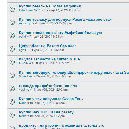
Куплю безель на Полет амфибия.
lodochnik19721
»
Пт мар 17, 2023 11:06 am
Куплю крышку для корпуса Ракета «кастрюлька»
Авиатор
»
Чт фев 23, 2023 12:37 pm
Куплю стекло на ракету Амфибию большую
egh4
»
Пн дек 23, 2024 9:23 pm
Циферблат на Ракету Самолет
egh4
»
Пт дек 13, 2024 8:32 pm
ищутся запчасти на citizen 8110A
a625434
»
Пт дек 30, 2022 9:35 am
Куплю заводную головку Швейцарские наручные часы Swi
Voyadger
»
Сб ноя 16, 2024 6:56 pm
господа продайте бочонок плз
vadime
»
Чт июн 06, 2024 1:02 pm
Куплю часы наручные Слава Танк
Reda
»
Вс сен 22, 2024 9:03 am
Куплю мех 2609.НП на ракету
Reda
»
Вс сен 29, 2024 7:12 pm
продайте плз рабочий механизм настольных