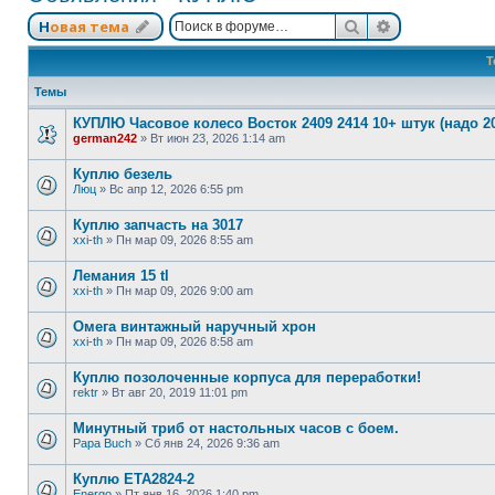
Поиск
Расширенный
Новая тема
Т
Темы
КУПЛЮ Часовое колесо Восток 2409 2414 10+ штук (надо 2
german242
»
Вт июн 23, 2026 1:14 am
Куплю безель
Люц
»
Вс апр 12, 2026 6:55 pm
Куплю запчасть на 3017
xxi-th
»
Пн мар 09, 2026 8:55 am
Лемания 15 tl
xxi-th
»
Пн мар 09, 2026 9:00 am
Омега винтажный наручный хрон
xxi-th
»
Пн мар 09, 2026 8:58 am
Куплю позолоченные корпуса для переработки!
rektr
»
Вт авг 20, 2019 11:01 pm
Минутный триб от настольных часов с боем.
Papa Buch
»
Сб янв 24, 2026 9:36 am
Куплю ЕТА2824-2
Energo
»
Пт янв 16, 2026 1:40 pm