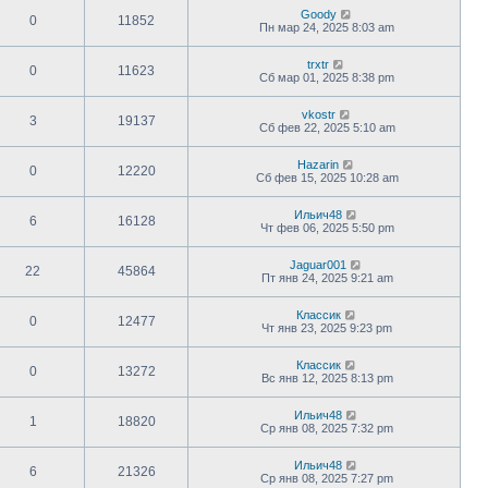
Goody
0
11852
Пн мар 24, 2025 8:03 am
trxtr
0
11623
Сб мар 01, 2025 8:38 pm
vkostr
3
19137
Сб фев 22, 2025 5:10 am
Hazarin
0
12220
Сб фев 15, 2025 10:28 am
Ильич48
6
16128
Чт фев 06, 2025 5:50 pm
Jaguar001
22
45864
Пт янв 24, 2025 9:21 am
Классик
0
12477
Чт янв 23, 2025 9:23 pm
Классик
0
13272
Вс янв 12, 2025 8:13 pm
Ильич48
1
18820
Ср янв 08, 2025 7:32 pm
Ильич48
6
21326
Ср янв 08, 2025 7:27 pm