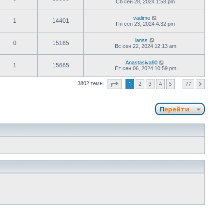
Сб сен 28, 2024 1:58 pm
vadime
1
14401
Пн сен 23, 2024 4:32 pm
lanss
0
15165
Вс сен 22, 2024 12:13 am
Anastasiya80
1
15665
Пт сен 06, 2024 10:59 pm
Страница
1
из
77
1
2
3
4
5
77
3802 темы
След.
…
Перейти