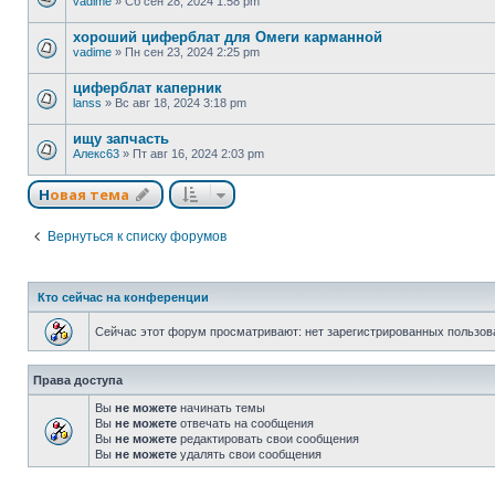
vadime
»
Сб сен 28, 2024 1:58 pm
хороший циферблат для Омеги карманной
vadime
»
Пн сен 23, 2024 2:25 pm
циферблат каперник
lanss
»
Вс авг 18, 2024 3:18 pm
ищу запчасть
Алекс63
»
Пт авг 16, 2024 2:03 pm
Новая тема
Вернуться к списку форумов
Кто сейчас на конференции
Сейчас этот форум просматривают: нет зарегистрированных пользова
Права доступа
Вы
не можете
начинать темы
Вы
не можете
отвечать на сообщения
Вы
не можете
редактировать свои сообщения
Вы
не можете
удалять свои сообщения