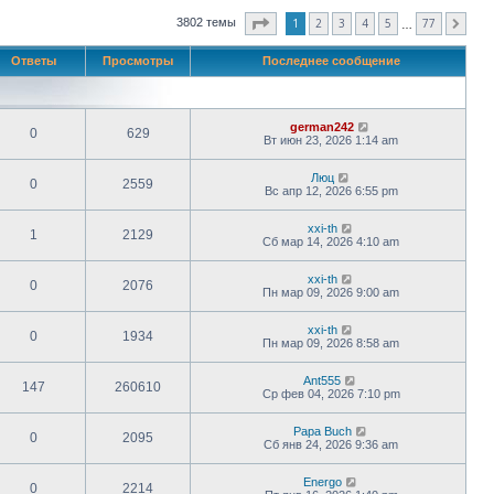
Страница
1
из
77
1
2
3
4
5
77
3802 темы
След.
…
Ответы
Просмотры
Последнее сообщение
german242
0
629
Вт июн 23, 2026 1:14 am
Люц
0
2559
Вс апр 12, 2026 6:55 pm
xxi-th
1
2129
Сб мар 14, 2026 4:10 am
xxi-th
0
2076
Пн мар 09, 2026 9:00 am
xxi-th
0
1934
Пн мар 09, 2026 8:58 am
Ant555
147
260610
Ср фев 04, 2026 7:10 pm
Papa Buch
0
2095
Сб янв 24, 2026 9:36 am
Energo
0
2214