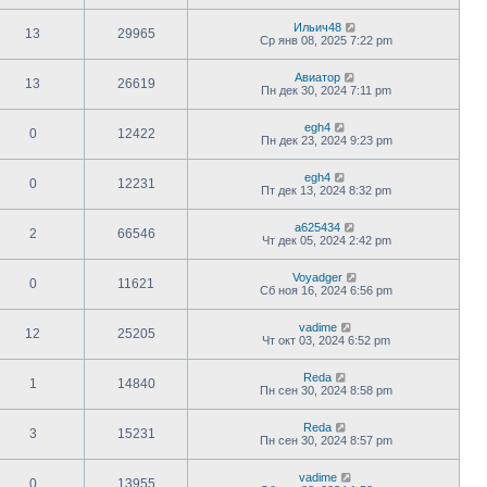
Ильич48
13
29965
Ср янв 08, 2025 7:22 pm
Авиатор
13
26619
Пн дек 30, 2024 7:11 pm
egh4
0
12422
Пн дек 23, 2024 9:23 pm
egh4
0
12231
Пт дек 13, 2024 8:32 pm
a625434
2
66546
Чт дек 05, 2024 2:42 pm
Voyadger
0
11621
Сб ноя 16, 2024 6:56 pm
vadime
12
25205
Чт окт 03, 2024 6:52 pm
Reda
1
14840
Пн сен 30, 2024 8:58 pm
Reda
3
15231
Пн сен 30, 2024 8:57 pm
vadime
0
13955