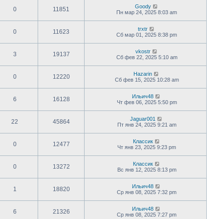
Goody
0
11851
Пн мар 24, 2025 8:03 am
trxtr
0
11623
Сб мар 01, 2025 8:38 pm
vkostr
3
19137
Сб фев 22, 2025 5:10 am
Hazarin
0
12220
Сб фев 15, 2025 10:28 am
Ильич48
6
16128
Чт фев 06, 2025 5:50 pm
Jaguar001
22
45864
Пт янв 24, 2025 9:21 am
Классик
0
12477
Чт янв 23, 2025 9:23 pm
Классик
0
13272
Вс янв 12, 2025 8:13 pm
Ильич48
1
18820
Ср янв 08, 2025 7:32 pm
Ильич48
6
21326
Ср янв 08, 2025 7:27 pm