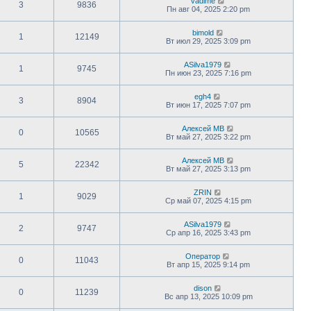
vadime
3
9836
Пн авг 04, 2025 2:20 pm
bimold
1
12149
Вт июл 29, 2025 3:09 pm
ASilva1979
1
9745
Пн июн 23, 2025 7:16 pm
egh4
3
8904
Вт июн 17, 2025 7:07 pm
Алексей МВ
0
10565
Вт май 27, 2025 3:22 pm
Алексей МВ
5
22342
Вт май 27, 2025 3:13 pm
ZRIN
1
9029
Ср май 07, 2025 4:15 pm
ASilva1979
2
9747
Ср апр 16, 2025 3:43 pm
Оператор
0
11043
Вт апр 15, 2025 9:14 pm
dison
0
11239
Вс апр 13, 2025 10:09 pm