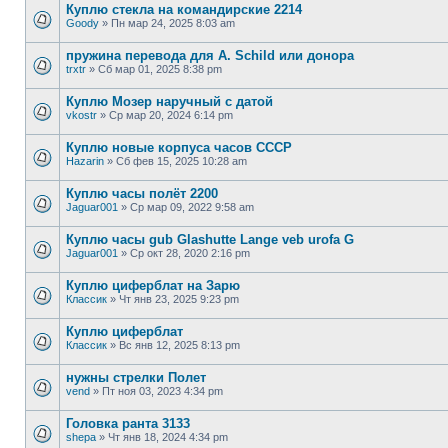
Куплю стекла на командирские 2214
Goody
»
Пн мар 24, 2025 8:03 am
пружина перевода для A. Schild или донора
trxtr
»
Сб мар 01, 2025 8:38 pm
Куплю Мозер наручный с датой
vkostr
»
Ср мар 20, 2024 6:14 pm
Куплю новые корпуса часов СССР
Hazarin
»
Сб фев 15, 2025 10:28 am
Куплю часы полёт 2200
Jaguar001
»
Ср мар 09, 2022 9:58 am
Куплю часы gub Glashutte Lange veb urofa G
Jaguar001
»
Ср окт 28, 2020 2:16 pm
Куплю циферблат на Зарю
Классик
»
Чт янв 23, 2025 9:23 pm
Куплю циферблат
Классик
»
Вс янв 12, 2025 8:13 pm
нужны стрелки Полет
vend
»
Пт ноя 03, 2023 4:34 pm
Головка ранта 3133
shepa
»
Чт янв 18, 2024 4:34 pm