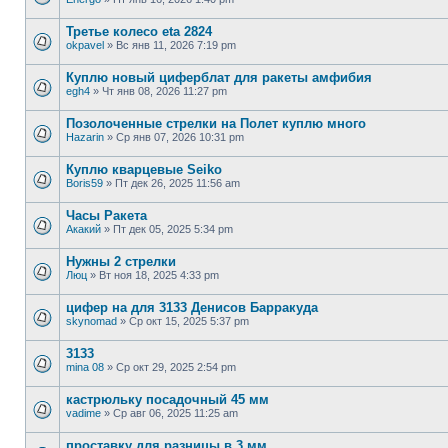
Третье колесо eta 2824
okpavel
»
Вс янв 11, 2026 7:19 pm
Куплю новый циферблат для ракеты амфибия
egh4
»
Чт янв 08, 2026 11:27 pm
Позолоченные стрелки на Полет куплю много
Hazarin
»
Ср янв 07, 2026 10:31 pm
Куплю кварцевые Seiko
Boris59
»
Пт дек 26, 2025 11:56 am
Часы Ракета
Акакий
»
Пт дек 05, 2025 5:34 pm
Нужны 2 стрелки
Люц
»
Вт ноя 18, 2025 4:33 pm
цифер на для 3133 Денисов Барракуда
skynomad
»
Ср окт 15, 2025 5:37 pm
3133
mina 08
»
Ср окт 29, 2025 2:54 pm
кастрюльку посадочный 45 мм
vadime
»
Ср авг 06, 2025 11:25 am
проставку для разницы в 3 мм