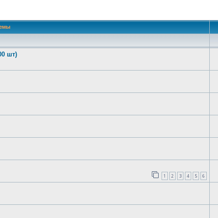
 поиск
емы
00 шт)
1
2
3
4
5
6