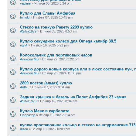
vadime
»
Чт июн 05, 2025 5:34 pm
Куплю для Славы Амфибия
bimold
»
Пт фев 07, 2025 10:45 am
Стекло на тонкую Ракету 2209 куплю
ASilva1979
»
Вт июн 03, 2025 8:53 am
Куплю секундное колесо для Omega калибр 38.5
egh4
»
Пн июн 16, 2025 5:22 pm
Колокольчик для портиковых часов
Алексей МВ
»
Вт май 27, 2025 3:22 pm
Куплю дорого новые корпуса или в люкс состояние луч, п
Алексей МВ
»
Вт мар 26, 2024 11:38 pm
2809 восток (алмаз) куплю
Anth_
»
Ср май 07, 2025 9:04 am
Задняя крышка и безель на Полет Амфибия 23 камня
ASilva1979
»
Ср апр 16, 2025 8:34 am
Куплю Маяк в карболите
Оператор
»
Вт апр 15, 2025 9:14 pm
куплю проставочное кольцо и стекло на штурманские 313
dison
»
Вс апр 13, 2025 10:09 pm