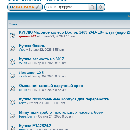
Поиск
Расширенный
Новая тема
Т
Темы
КУПЛЮ Часовое колесо Восток 2409 2414 10+ штук (надо 2
german242
»
Вт июн 23, 2026 1:14 am
Куплю безель
Люц
»
Вс апр 12, 2026 6:55 pm
Куплю запчасть на 3017
xxi-th
»
Пн мар 09, 2026 8:55 am
Лемания 15 tl
xxi-th
»
Пн мар 09, 2026 9:00 am
Омега винтажный наручный хрон
xxi-th
»
Пн мар 09, 2026 8:58 am
Куплю позолоченные корпуса для переработки!
rektr
»
Вт авг 20, 2019 11:01 pm
Минутный триб от настольных часов с боем.
Papa Buch
»
Сб янв 24, 2026 9:36 am
Куплю ЕТА2824-2
Energo
»
Пт янв 16, 2026 1:40 pm