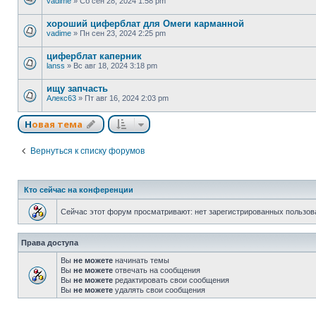
vadime
»
Сб сен 28, 2024 1:58 pm
хороший циферблат для Омеги карманной
vadime
»
Пн сен 23, 2024 2:25 pm
циферблат каперник
lanss
»
Вс авг 18, 2024 3:18 pm
ищу запчасть
Алекс63
»
Пт авг 16, 2024 2:03 pm
Новая тема
Вернуться к списку форумов
Кто сейчас на конференции
Сейчас этот форум просматривают: нет зарегистрированных пользова
Права доступа
Вы
не можете
начинать темы
Вы
не можете
отвечать на сообщения
Вы
не можете
редактировать свои сообщения
Вы
не можете
удалять свои сообщения