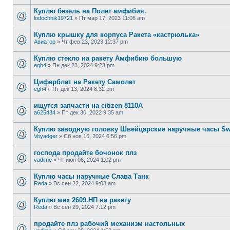
Куплю безель на Полет амфибия.
lodochnik19721
»
Пт мар 17, 2023 11:06 am
Куплю крышку для корпуса Ракета «кастрюлька»
Авиатор
»
Чт фев 23, 2023 12:37 pm
Куплю стекло на ракету Амфибию большую
egh4
»
Пн дек 23, 2024 9:23 pm
Циферблат на Ракету Самолет
egh4
»
Пт дек 13, 2024 8:32 pm
ищутся запчасти на citizen 8110A
a625434
»
Пт дек 30, 2022 9:35 am
Куплю заводную головку Швейцарские наручные часы Swi
Voyadger
»
Сб ноя 16, 2024 6:56 pm
господа продайте бочонок плз
vadime
»
Чт июн 06, 2024 1:02 pm
Куплю часы наручные Слава Танк
Reda
»
Вс сен 22, 2024 9:03 am
Куплю мех 2609.НП на ракету
Reda
»
Вс сен 29, 2024 7:12 pm
продайте плз рабочий механизм настольных