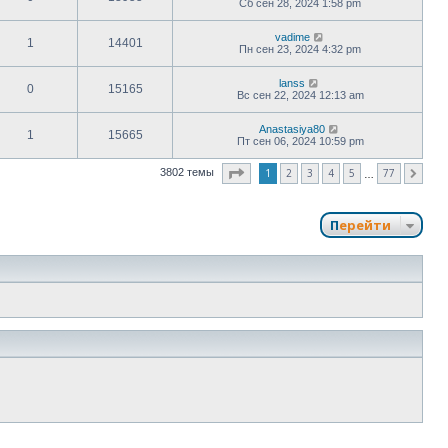
Сб сен 28, 2024 1:58 pm
vadime
1
14401
Пн сен 23, 2024 4:32 pm
lanss
0
15165
Вс сен 22, 2024 12:13 am
Anastasiya80
1
15665
Пт сен 06, 2024 10:59 pm
Страница
1
из
77
1
2
3
4
5
77
3802 темы
След.
…
Перейти