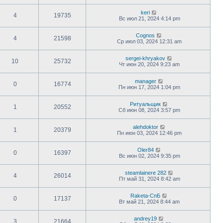
keri
4
19735
Вс июл 21, 2024 4:14 pm
Cognos
4
21598
Ср июл 03, 2024 12:31 am
sergei-khryakov
10
25732
Чт июн 20, 2024 9:23 am
manager
0
16774
Пн июн 17, 2024 1:04 pm
Ритуальщик
1
20552
Сб июн 08, 2024 3:57 pm
alehdoktor
1
20379
Пн июн 03, 2024 12:46 pm
Oler84
0
16397
Вс июн 02, 2024 9:35 pm
steamlainere 282
4
26014
Пт май 31, 2024 8:42 am
Raketa-СпБ
0
17137
Вт май 21, 2024 8:44 am
andrey19
3
21664