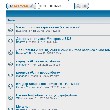
Поиск
Расширенный
Новая тема
Т
Темы
Часы Longines карманные (на запчасти)
Вадим0888
»
Вт окт 03, 2017 5:08 pm
Донор монопушер Минерва и 3133
Badrov
»
Чт дек 11, 2025 8:36 am
Для Ракеты 2609.НА, 2614 Н 2628.Н - Узел баланса с мос
Raketa-СпБ
»
Вт ноя 11, 2025 8:43 am
корпуса AU на переработку
manager
»
Чт окт 23, 2025 11:49 am
корпуса AU на переработку
manager
»
Вт сен 30, 2025 1:42 pm
Виндер Scatola del Tempo 7RT RA Wood
Сергей Максимов
»
Чт окт 09, 2025 7:49 pm
Ракета Амфибия : корпус , циферблат.
ZRIN
»
Чт июл 31, 2025 10:39 am
Мега лот
Badrov
»
Пн авг 04, 2025 3:32 pm