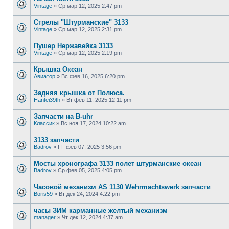
Vintage
»
Ср мар 12, 2025 2:47 pm
Стрелы "Штурманские" 3133
Vintage
»
Ср мар 12, 2025 2:31 pm
Пушер Нержавейка 3133
Vintage
»
Ср мар 12, 2025 2:19 pm
Крышка Океан
Авиатор
»
Вс фев 16, 2025 6:20 pm
Задняя крышка от Полюса.
Hantei39th
»
Вт фев 11, 2025 12:11 pm
Запчасти на B-uhr
Классик
»
Вс ноя 17, 2024 10:22 am
3133 запчасти
Badrov
»
Пт фев 07, 2025 3:56 pm
Мосты хронографа 3133 полет штурманские океан
Badrov
»
Ср фев 05, 2025 4:05 pm
Часовой механизм AS 1130 Wehrmachtswerk запчасти
Boris59
»
Вт дек 24, 2024 4:22 pm
часы ЗИМ карманные желтый механизм
manager
»
Чт дек 12, 2024 4:37 am