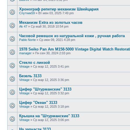
Хронограф репетир механизм Швейцария
Спутник59
»
Вт июн 03, 2025 7:49 pm
Механизм Extra из золотых часов
Ak 47
»
Ср май 30, 2018 10:54 pm
Часовой ремешок из натуральной кожи , ручная работа
Pablo Norte
»
Ср июн 09, 2021 4:28 pm
1978 Seiko Pan Am M158-5000 Vintage Digital Watch Restorat
manager
»
Пн сен 30, 2024 2:03 pm
Стекло с линзой
Vintage
»
Ср мар 12, 2025 3:41 pm
Безель 3133
Vintage
»
Ср мар 12, 2025 3:36 pm
Цифер "Штурманские" 3133
Vintage
»
Ср мар 12, 2025 3:32 pm
Цифер "Океан" 3133
Vintage
»
Ср мар 12, 2025 3:18 pm
Крышка на "Штурманские" 3133
Vintage
»
Ср мар 12, 2025 3:06 pm
На запчасти 3133