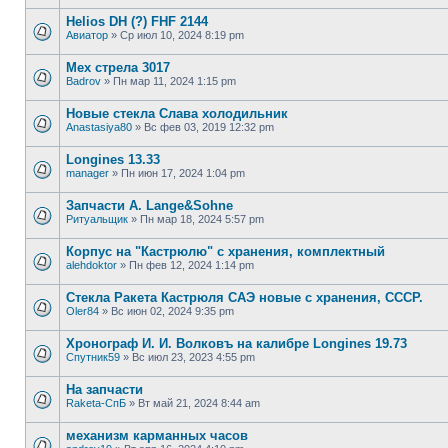
Helios DH (?) FHF 2144
Авиатор
»
Ср июл 10, 2024 8:19 pm
Мех стрела 3017
Badrov
»
Пн мар 11, 2024 1:15 pm
Новые стекла Слава холодильник
Anastasiya80
»
Вс фев 03, 2019 12:32 pm
Longines 13.33
manager
»
Пн июн 17, 2024 1:04 pm
Запчасти А. Lange&Sohne
Ритуальщик
»
Пн мар 18, 2024 5:57 pm
Корпус на "Кастрюлю" с хранения, комплектный
alehdoktor
»
Пн фев 12, 2024 1:14 pm
Стекла Ракета Кастрюля САЭ новые с хранения, СССР.
Oler84
»
Вс июн 02, 2024 9:35 pm
Хронограф И. И. Волковъ на калибре Longines 19.73
Спутник59
»
Вс июл 23, 2023 4:55 pm
На запчасти
Raketa-СпБ
»
Вт май 21, 2024 8:44 am
механизм карманных часов