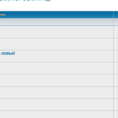
 поиск
емы
том НОВЫЙ