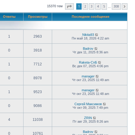
Страница
1
из
308
1
2
3
4
5
308
15370 тем
След.
…
Ответы
Просмотры
Последнее сообщение
Nikita93
1
2963
Пн май 18, 2026 4:22 am
Badrov
0
3918
Чт дек 11, 2025 8:36 am
Raketa-СпБ
1
7712
Вс дек 07, 2025 4:06 pm
manager
0
8978
Чт окт 23, 2025 11:49 am
manager
1
9523
Чт окт 23, 2025 11:48 am
Сергей Максимов
0
9086
Чт окт 09, 2025 7:49 pm
ZRIN
4
11038
Пт авг 29, 2025 8:26 am
Badrov
0
10761