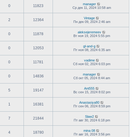
manager
0
11823
Ср дек 11, 2024 10:58 am
Vintage
2
12364
Пн дек 09, 2024 2:46 am
aleksejeremeev
0
11878
Вт ноя 19, 2024 5:55 pm
gl-and-g
0
12053
Пт ноя 08, 2024 6:35 am
vadime
0
11781
Сб ноя 02, 2024 6:03 pm
manager
0
14836
Сб окт 05, 2024 8:44 am
Ant555
5
19147
Вс сен 15, 2024 8:02 pm
Anastasiya80
1
16381
Пт сен 06, 2024 8:59 pm
Slaw2
7
21844
Пт авг 30, 2024 6:18 pm
mina 08
4
18780
Пт авг 16, 2024 3:56 pm