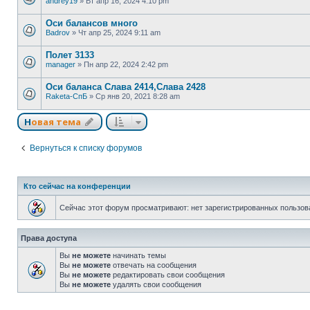
andrey19
»
Вт апр 16, 2024 4:10 pm
Оси балансов много
Badrov
»
Чт апр 25, 2024 9:11 am
Полет 3133
manager
»
Пн апр 22, 2024 2:42 pm
Оси баланса Слава 2414,Слава 2428
Raketa-СпБ
»
Ср янв 20, 2021 8:28 am
Новая тема
Вернуться к списку форумов
Кто сейчас на конференции
Сейчас этот форум просматривают: нет зарегистрированных пользова
Права доступа
Вы
не можете
начинать темы
Вы
не можете
отвечать на сообщения
Вы
не можете
редактировать свои сообщения
Вы
не можете
удалять свои сообщения