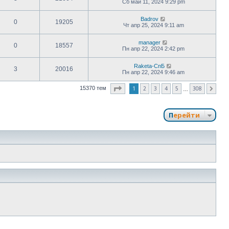
Сб май 11, 2024 9:29 pm
Badrov
0
19205
Чт апр 25, 2024 9:11 am
manager
0
18557
Пн апр 22, 2024 2:42 pm
Raketa-СпБ
3
20016
Пн апр 22, 2024 9:46 am
Страница
1
из
308
1
2
3
4
5
308
15370 тем
След.
…
Перейти