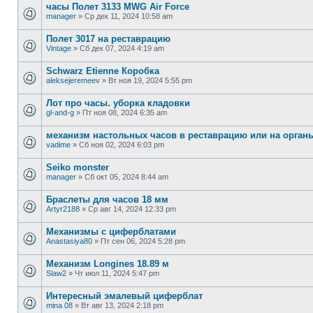
часы Полет 3133 MWG Air Force
manager
»
Ср дек 11, 2024 10:58 am
Полет 3017 на реставрацию
Vintage
»
Сб дек 07, 2024 4:19 am
Schwarz Etienne Коробка
aleksejeremeev
»
Вт ноя 19, 2024 5:55 pm
Лот про часы. уборка кладовки
gl-and-g
»
Пт ноя 08, 2024 6:35 am
механизм настольных часов в реставрацию или на орган
vadime
»
Сб ноя 02, 2024 6:03 pm
Seiko monster
manager
»
Сб окт 05, 2024 8:44 am
Браслеты для часов 18 мм
Artyr2188
»
Ср авг 14, 2024 12:33 pm
Механизмы с циферблатами
Anastasiya80
»
Пт сен 06, 2024 5:28 pm
Механизм Longines 18.89 м
Slaw2
»
Чт июл 11, 2024 5:47 pm
Интересный эмалевый циферблат
mina 08
»
Вт авг 13, 2024 2:18 pm