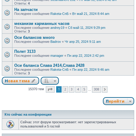
Ответы:
4
На запчасти
Последнее сообщение
Raketa-СпБ
«
Вт май 21, 2024 8:44 am
механизм карманных часов
Последнее сообщение
andrey19
«
Сб май 11, 2024 9:29 pm
Ответы:
3
Оси балансов много
Последнее сообщение
Badrov
«
Чт апр 25, 2024 9:11 am
Полет 3133
Последнее сообщение
manager
«
Пн апр 22, 2024 2:42 pm
Оси баланса Слава 2414,Слава 2428
Последнее сообщение
Raketa-СпБ
«
Пн апр 22, 2024 9:46 am
Ответы:
3
Новая тема
Страница
1
из
308
1
2
3
4
5
308
15370 тем
След.
…
Перейти
Кто сейчас на конференции
Сейчас этот форум просматривают: нет зарегистрированных
пользователей и 5 гостей