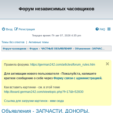
Форум независимых часовщиков
Вход
Регистрация
FAQ
Текущее время: Пт авг 07, 2026 4:35 pm
Темы без ответов
|
Активные темы
Форум часовщиков
Форум
ЧАСТНЫЕ ОБЪЯВЛЕНИЯ
Объявления - ЗАПЧАСТИ, ДОНОРЫ, РЕМЕШКИ, КОРОБКИ и т.д.
Правила форума:
https://german242.com/articles/forum_rules.htm
Для активации нового пользователя - Пожалуйста, напишите
краткое сообщение о себе через
Форму связи с администрацией
.
Как вставить картинки - см. в этой теме
http://board.german242.com/viewtopic.php?f=17&t=52830
Ссылка для загрузки картинок - жми сюда
Объявления - ЗАПЧАСТИ, ДОНОРЫ,