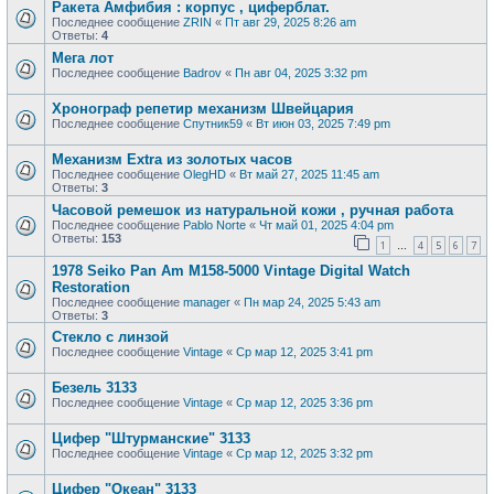
Ракета Амфибия : корпус , циферблат.
Последнее сообщение
ZRIN
«
Пт авг 29, 2025 8:26 am
Ответы:
4
Мега лот
Последнее сообщение
Badrov
«
Пн авг 04, 2025 3:32 pm
Хронограф репетир механизм Швейцария
Последнее сообщение
Спутник59
«
Вт июн 03, 2025 7:49 pm
Механизм Extra из золотых часов
Последнее сообщение
OlegHD
«
Вт май 27, 2025 11:45 am
Ответы:
3
Часовой ремешок из натуральной кожи , ручная работа
Последнее сообщение
Pablo Norte
«
Чт май 01, 2025 4:04 pm
Ответы:
153
1
4
5
6
7
…
1978 Seiko Pan Am M158-5000 Vintage Digital Watch
Restoration
Последнее сообщение
manager
«
Пн мар 24, 2025 5:43 am
Ответы:
3
Стекло с линзой
Последнее сообщение
Vintage
«
Ср мар 12, 2025 3:41 pm
Безель 3133
Последнее сообщение
Vintage
«
Ср мар 12, 2025 3:36 pm
Цифер "Штурманские" 3133
Последнее сообщение
Vintage
«
Ср мар 12, 2025 3:32 pm
Цифер "Океан" 3133