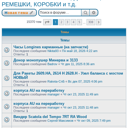
РЕМЕШКИ, КОРОБКИ и т.д.
Поиск
Расширенный п
Новая тема
Страница
1
из
308
1
2
3
4
5
308
15370 тем
След.
…
Темы
Темы
Часы Longines карманные (на запчасти)
Последнее сообщение
Nikita93
«
Пн май 18, 2026 4:22 am
Ответы:
1
Донор монопушер Минерва и 3133
Последнее сообщение
Badrov
«
Чт дек 11, 2025 8:36 am
Для Ракеты 2609.НА, 2614 Н 2628.Н - Узел баланса с мостом
НОВЫЙ
Последнее сообщение
Raketa-СпБ
«
Вс дек 07, 2025 4:06 pm
Ответы:
1
корпуса AU на переработку
Последнее сообщение
manager
«
Чт окт 23, 2025 11:49 am
корпуса AU на переработку
Последнее сообщение
manager
«
Чт окт 23, 2025 11:48 am
Ответы:
1
Виндер Scatola del Tempo 7RT RA Wood
Последнее сообщение
Сергей Максимов
«
Чт окт 09, 2025 7:49 pm