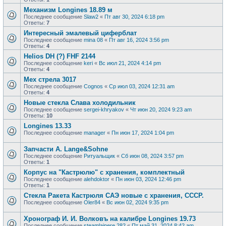
Механизм Longines 18.89 м
Последнее сообщение
Slaw2
«
Пт авг 30, 2024 6:18 pm
Ответы:
7
Интересный эмалевый циферблат
Последнее сообщение
mina 08
«
Пт авг 16, 2024 3:56 pm
Ответы:
4
Helios DH (?) FHF 2144
Последнее сообщение
keri
«
Вс июл 21, 2024 4:14 pm
Ответы:
4
Мех стрела 3017
Последнее сообщение
Cognos
«
Ср июл 03, 2024 12:31 am
Ответы:
4
Новые стекла Слава холодильник
Последнее сообщение
sergei-khryakov
«
Чт июн 20, 2024 9:23 am
Ответы:
10
Longines 13.33
Последнее сообщение
manager
«
Пн июн 17, 2024 1:04 pm
Запчасти А. Lange&Sohne
Последнее сообщение
Ритуальщик
«
Сб июн 08, 2024 3:57 pm
Ответы:
1
Корпус на "Кастрюлю" с хранения, комплектный
Последнее сообщение
alehdoktor
«
Пн июн 03, 2024 12:46 pm
Ответы:
1
Стекла Ракета Кастрюля САЭ новые с хранения, СССР.
Последнее сообщение
Oler84
«
Вс июн 02, 2024 9:35 pm
Хронограф И. И. Волковъ на калибре Longines 19.73
Последнее сообщение
steamlainere 282
«
Пт май 31, 2024 8:42 am