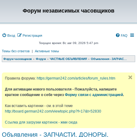
Форум независимых часовщиков
Вход
Регистрация
FAQ
Текущее время: Вс авг 09, 2026 5:47 pm
Темы без ответов
|
Активные темы
Форум часовщиков
Форум
ЧАСТНЫЕ ОБЪЯВЛЕНИЯ
Объявления - ЗАПЧАСТИ, ДОНОРЫ, РЕМЕШКИ, КОРОБКИ и т.д.
Правила форума:
https://german242.com/articles/forum_rules.htm
Для активации нового пользователя - Пожалуйста, напишите
краткое сообщение о себе через
Форму связи с администрацией
.
Как вставить картинки - см. в этой теме
http://board.german242.com/viewtopic.php?f=17&t=52830
Ссылка для загрузки картинок - жми сюда
Объявления - ЗАПЧАСТИ, ДОНОРЫ,