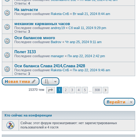
Ответы:
4
На запчасти
Последнее сообщение
Raketa-СпБ
«
Вт май 21, 2024 8:44 am
механизм карманных часов
Последнее сообщение
andrey19
«
Сб май 11, 2024 9:29 pm
Ответы:
3
Оси балансов много
Последнее сообщение
Badrov
«
Чт апр 25, 2024 9:11 am
Полет 3133
Последнее сообщение
manager
«
Пн апр 22, 2024 2:42 pm
Оси баланса Слава 2414,Слава 2428
Последнее сообщение
Raketa-СпБ
«
Пн апр 22, 2024 9:46 am
Ответы:
3
Новая тема
Страница
1
из
308
1
2
3
4
5
308
15370 тем
След.
…
Перейти
Кто сейчас на конференции
Сейчас этот форум просматривают: нет зарегистрированных
пользователей и 4 гостя