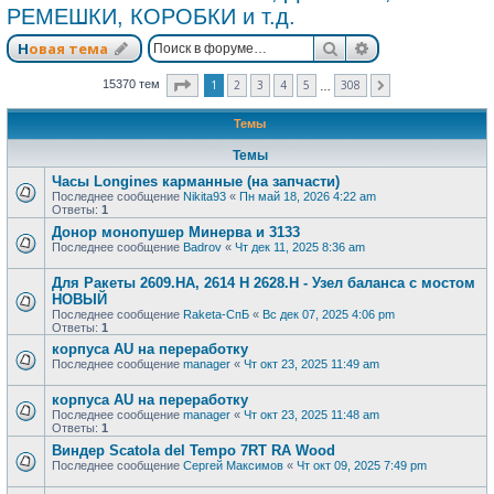
РЕМЕШКИ, КОРОБКИ и т.д.
Поиск
Расширенный п
Новая тема
Страница
1
из
308
1
2
3
4
5
308
15370 тем
След.
…
Темы
Темы
Часы Longines карманные (на запчасти)
Последнее сообщение
Nikita93
«
Пн май 18, 2026 4:22 am
Ответы:
1
Донор монопушер Минерва и 3133
Последнее сообщение
Badrov
«
Чт дек 11, 2025 8:36 am
Для Ракеты 2609.НА, 2614 Н 2628.Н - Узел баланса с мостом
НОВЫЙ
Последнее сообщение
Raketa-СпБ
«
Вс дек 07, 2025 4:06 pm
Ответы:
1
корпуса AU на переработку
Последнее сообщение
manager
«
Чт окт 23, 2025 11:49 am
корпуса AU на переработку
Последнее сообщение
manager
«
Чт окт 23, 2025 11:48 am
Ответы:
1
Виндер Scatola del Tempo 7RT RA Wood
Последнее сообщение
Сергей Максимов
«
Чт окт 09, 2025 7:49 pm