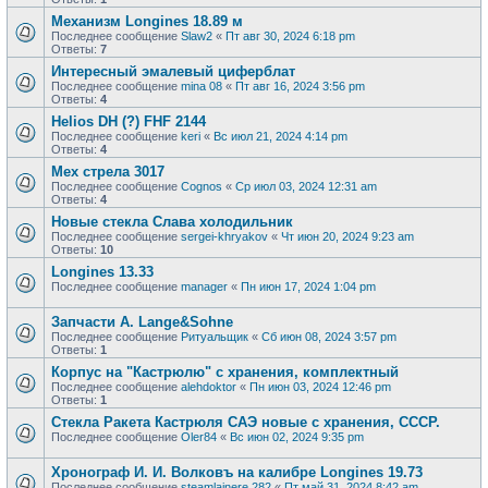
Механизм Longines 18.89 м
Последнее сообщение
Slaw2
«
Пт авг 30, 2024 6:18 pm
Ответы:
7
Интересный эмалевый циферблат
Последнее сообщение
mina 08
«
Пт авг 16, 2024 3:56 pm
Ответы:
4
Helios DH (?) FHF 2144
Последнее сообщение
keri
«
Вс июл 21, 2024 4:14 pm
Ответы:
4
Мех стрела 3017
Последнее сообщение
Cognos
«
Ср июл 03, 2024 12:31 am
Ответы:
4
Новые стекла Слава холодильник
Последнее сообщение
sergei-khryakov
«
Чт июн 20, 2024 9:23 am
Ответы:
10
Longines 13.33
Последнее сообщение
manager
«
Пн июн 17, 2024 1:04 pm
Запчасти А. Lange&Sohne
Последнее сообщение
Ритуальщик
«
Сб июн 08, 2024 3:57 pm
Ответы:
1
Корпус на "Кастрюлю" с хранения, комплектный
Последнее сообщение
alehdoktor
«
Пн июн 03, 2024 12:46 pm
Ответы:
1
Стекла Ракета Кастрюля САЭ новые с хранения, СССР.
Последнее сообщение
Oler84
«
Вс июн 02, 2024 9:35 pm
Хронограф И. И. Волковъ на калибре Longines 19.73
Последнее сообщение
steamlainere 282
«
Пт май 31, 2024 8:42 am