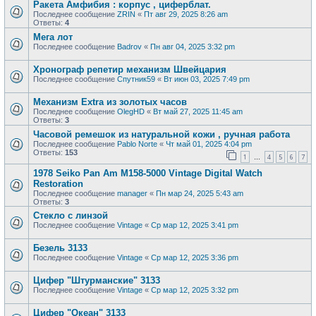
Ракета Амфибия : корпус , циферблат.
Последнее сообщение
ZRIN
«
Пт авг 29, 2025 8:26 am
Ответы:
4
Мега лот
Последнее сообщение
Badrov
«
Пн авг 04, 2025 3:32 pm
Хронограф репетир механизм Швейцария
Последнее сообщение
Спутник59
«
Вт июн 03, 2025 7:49 pm
Механизм Extra из золотых часов
Последнее сообщение
OlegHD
«
Вт май 27, 2025 11:45 am
Ответы:
3
Часовой ремешок из натуральной кожи , ручная работа
Последнее сообщение
Pablo Norte
«
Чт май 01, 2025 4:04 pm
Ответы:
153
1
4
5
6
7
…
1978 Seiko Pan Am M158-5000 Vintage Digital Watch
Restoration
Последнее сообщение
manager
«
Пн мар 24, 2025 5:43 am
Ответы:
3
Стекло с линзой
Последнее сообщение
Vintage
«
Ср мар 12, 2025 3:41 pm
Безель 3133
Последнее сообщение
Vintage
«
Ср мар 12, 2025 3:36 pm
Цифер "Штурманские" 3133
Последнее сообщение
Vintage
«
Ср мар 12, 2025 3:32 pm
Цифер "Океан" 3133