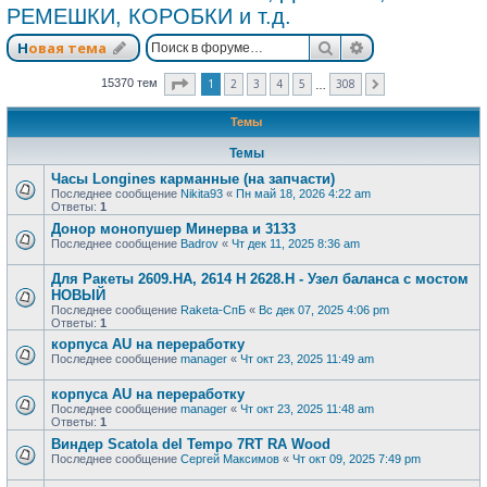
РЕМЕШКИ, КОРОБКИ и т.д.
Поиск
Расширенный п
Новая тема
Страница
1
из
308
1
2
3
4
5
308
15370 тем
След.
…
Темы
Темы
Часы Longines карманные (на запчасти)
Последнее сообщение
Nikita93
«
Пн май 18, 2026 4:22 am
Ответы:
1
Донор монопушер Минерва и 3133
Последнее сообщение
Badrov
«
Чт дек 11, 2025 8:36 am
Для Ракеты 2609.НА, 2614 Н 2628.Н - Узел баланса с мостом
НОВЫЙ
Последнее сообщение
Raketa-СпБ
«
Вс дек 07, 2025 4:06 pm
Ответы:
1
корпуса AU на переработку
Последнее сообщение
manager
«
Чт окт 23, 2025 11:49 am
корпуса AU на переработку
Последнее сообщение
manager
«
Чт окт 23, 2025 11:48 am
Ответы:
1
Виндер Scatola del Tempo 7RT RA Wood
Последнее сообщение
Сергей Максимов
«
Чт окт 09, 2025 7:49 pm