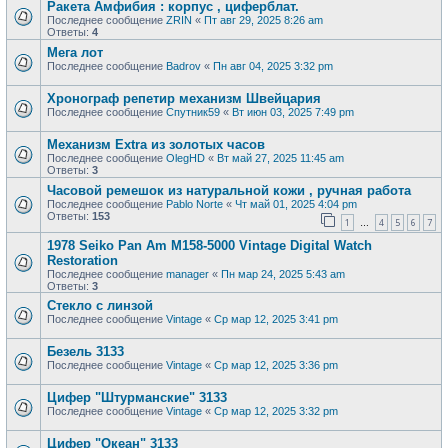
Ракета Амфибия : корпус , циферблат.
Последнее сообщение
ZRIN
«
Пт авг 29, 2025 8:26 am
Ответы:
4
Мега лот
Последнее сообщение
Badrov
«
Пн авг 04, 2025 3:32 pm
Хронограф репетир механизм Швейцария
Последнее сообщение
Спутник59
«
Вт июн 03, 2025 7:49 pm
Механизм Extra из золотых часов
Последнее сообщение
OlegHD
«
Вт май 27, 2025 11:45 am
Ответы:
3
Часовой ремешок из натуральной кожи , ручная работа
Последнее сообщение
Pablo Norte
«
Чт май 01, 2025 4:04 pm
Ответы:
153
1
4
5
6
7
…
1978 Seiko Pan Am M158-5000 Vintage Digital Watch
Restoration
Последнее сообщение
manager
«
Пн мар 24, 2025 5:43 am
Ответы:
3
Стекло с линзой
Последнее сообщение
Vintage
«
Ср мар 12, 2025 3:41 pm
Безель 3133
Последнее сообщение
Vintage
«
Ср мар 12, 2025 3:36 pm
Цифер "Штурманские" 3133
Последнее сообщение
Vintage
«
Ср мар 12, 2025 3:32 pm
Цифер "Океан" 3133