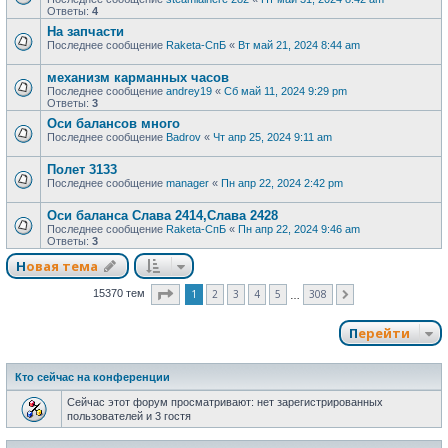
Ответы:
4
На запчасти
Последнее сообщение
Raketa-СпБ
«
Вт май 21, 2024 8:44 am
механизм карманных часов
Последнее сообщение
andrey19
«
Сб май 11, 2024 9:29 pm
Ответы:
3
Оси балансов много
Последнее сообщение
Badrov
«
Чт апр 25, 2024 9:11 am
Полет 3133
Последнее сообщение
manager
«
Пн апр 22, 2024 2:42 pm
Оси баланса Слава 2414,Слава 2428
Последнее сообщение
Raketa-СпБ
«
Пн апр 22, 2024 9:46 am
Ответы:
3
Новая тема
Страница
1
из
308
1
2
3
4
5
308
15370 тем
След.
…
Перейти
Кто сейчас на конференции
Сейчас этот форум просматривают: нет зарегистрированных
пользователей и 3 гостя