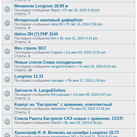
Механизм Longines 18.89 м
Последнее сообщение
Slaw2
«
Пт авг 30, 2024 6:18 pm
Ответы:
7
Интересный эмалевый циферблат
Последнее сообщение
mina 08
«
Пт авг 16, 2024 3:56 pm
Ответы:
4
Helios DH (?) FHF 2144
Последнее сообщение
keri
«
Вс июл 21, 2024 4:14 pm
Ответы:
4
Мех стрела 3017
Последнее сообщение
Cognos
«
Ср июл 03, 2024 12:31 am
Ответы:
4
Новые стекла Слава холодильник
Последнее сообщение
sergei-khryakov
«
Чт июн 20, 2024 9:23 am
Ответы:
10
Longines 13.33
Последнее сообщение
manager
«
Пн июн 17, 2024 1:04 pm
Запчасти А. Lange&Sohne
Последнее сообщение
Ритуальщик
«
Сб июн 08, 2024 3:57 pm
Ответы:
1
Корпус на "Кастрюлю" с хранения, комплектный
Последнее сообщение
alehdoktor
«
Пн июн 03, 2024 12:46 pm
Ответы:
1
Стекла Ракета Кастрюля САЭ новые с хранения, СССР.
Последнее сообщение
Oler84
«
Вс июн 02, 2024 9:35 pm
Хронограф И. И. Волковъ на калибре Longines 19.73
Последнее сообщение
steamlainere 282
«
Пт май 31, 2024 8:42 am