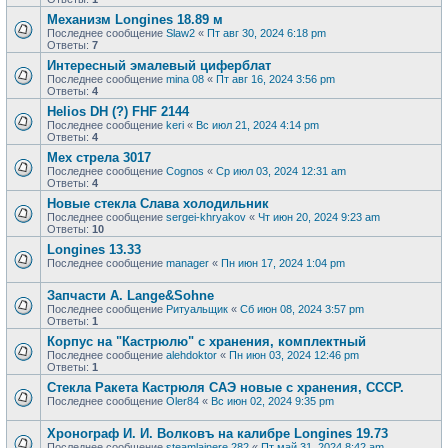
Механизм Longines 18.89 м
Последнее сообщение
Slaw2
«
Пт авг 30, 2024 6:18 pm
Ответы:
7
Интересный эмалевый циферблат
Последнее сообщение
mina 08
«
Пт авг 16, 2024 3:56 pm
Ответы:
4
Helios DH (?) FHF 2144
Последнее сообщение
keri
«
Вс июл 21, 2024 4:14 pm
Ответы:
4
Мех стрела 3017
Последнее сообщение
Cognos
«
Ср июл 03, 2024 12:31 am
Ответы:
4
Новые стекла Слава холодильник
Последнее сообщение
sergei-khryakov
«
Чт июн 20, 2024 9:23 am
Ответы:
10
Longines 13.33
Последнее сообщение
manager
«
Пн июн 17, 2024 1:04 pm
Запчасти А. Lange&Sohne
Последнее сообщение
Ритуальщик
«
Сб июн 08, 2024 3:57 pm
Ответы:
1
Корпус на "Кастрюлю" с хранения, комплектный
Последнее сообщение
alehdoktor
«
Пн июн 03, 2024 12:46 pm
Ответы:
1
Стекла Ракета Кастрюля САЭ новые с хранения, СССР.
Последнее сообщение
Oler84
«
Вс июн 02, 2024 9:35 pm
Хронограф И. И. Волковъ на калибре Longines 19.73
Последнее сообщение
steamlainere 282
«
Пт май 31, 2024 8:42 am