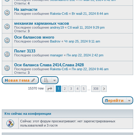
Ответы:
4
На запчасти
Последнее сообщение
Raketa-СпБ
«
Вт май 21, 2024 8:44 am
механизм карманных часов
Последнее сообщение
andrey19
«
Сб май 11, 2024 9:29 pm
Ответы:
3
Оси балансов много
Последнее сообщение
Badrov
«
Чт апр 25, 2024 9:11 am
Полет 3133
Последнее сообщение
manager
«
Пн апр 22, 2024 2:42 pm
Оси баланса Слава 2414,Слава 2428
Последнее сообщение
Raketa-СпБ
«
Пн апр 22, 2024 9:46 am
Ответы:
3
Новая тема
Страница
1
из
308
1
2
3
4
5
308
15370 тем
След.
…
Перейти
Кто сейчас на конференции
Сейчас этот форум просматривают: нет зарегистрированных
пользователей и 3 гостя