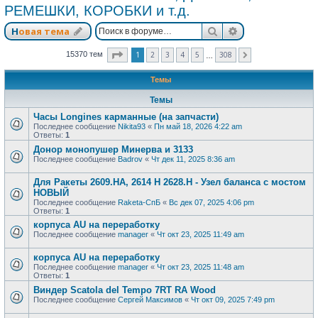
РЕМЕШКИ, КОРОБКИ и т.д.
Поиск
Расширенный п
Новая тема
Страница
1
из
308
1
2
3
4
5
308
15370 тем
След.
…
Темы
Темы
Часы Longines карманные (на запчасти)
Последнее сообщение
Nikita93
«
Пн май 18, 2026 4:22 am
Ответы:
1
Донор монопушер Минерва и 3133
Последнее сообщение
Badrov
«
Чт дек 11, 2025 8:36 am
Для Ракеты 2609.НА, 2614 Н 2628.Н - Узел баланса с мостом
НОВЫЙ
Последнее сообщение
Raketa-СпБ
«
Вс дек 07, 2025 4:06 pm
Ответы:
1
корпуса AU на переработку
Последнее сообщение
manager
«
Чт окт 23, 2025 11:49 am
корпуса AU на переработку
Последнее сообщение
manager
«
Чт окт 23, 2025 11:48 am
Ответы:
1
Виндер Scatola del Tempo 7RT RA Wood
Последнее сообщение
Сергей Максимов
«
Чт окт 09, 2025 7:49 pm