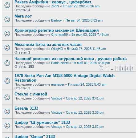
Ракета Амфибия : корпус , циферблат.
Последнее сообщение
ZRIN
«
Пт авг 29, 2025 8:26 am
Ответы:
4
Мега лот
Последнее сообщение
Badrov
«
Пн авг 04, 2025 3:32 pm
Хронограф репетир механизм Швейцария
Последнее сообщение
Спутник59
«
Вт июн 03, 2025 7:49 pm
Механизм Extra из золотых часов
Последнее сообщение
OlegHD
«
Вт май 27, 2025 11:45 am
Ответы:
3
Часовой ремешок из натуральной кожи , ручная работа
Последнее сообщение
Pablo Norte
«
Чт май 01, 2025 4:04 pm
Ответы:
153
1
4
5
6
7
…
1978 Seiko Pan Am M158-5000 Vintage Digital Watch
Restoration
Последнее сообщение
manager
«
Пн мар 24, 2025 5:43 am
Ответы:
3
Стекло с линзой
Последнее сообщение
Vintage
«
Ср мар 12, 2025 3:41 pm
Безель 3133
Последнее сообщение
Vintage
«
Ср мар 12, 2025 3:36 pm
Цифер "Штурманские" 3133
Последнее сообщение
Vintage
«
Ср мар 12, 2025 3:32 pm
Цифер "Океан" 3133