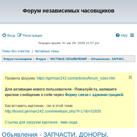
Форум независимых часовщиков
Вход
Регистрация
FAQ
Текущее время: Чт авг 06, 2026 11:57 pm
Темы без ответов
|
Активные темы
Форум часовщиков
Форум
ЧАСТНЫЕ ОБЪЯВЛЕНИЯ
Объявления - ЗАПЧАСТИ, ДОНОРЫ, РЕМЕШКИ, КОРОБКИ и т.д.
Правила форума:
https://german242.com/articles/forum_rules.htm
Для активации нового пользователя - Пожалуйста, напишите
краткое сообщение о себе через
Форму связи с администрацией
.
Как вставить картинки - см. в этой теме
http://board.german242.com/viewtopic.php?f=17&t=52830
Ссылка для загрузки картинок - жми сюда
Объявления - ЗАПЧАСТИ, ДОНОРЫ,