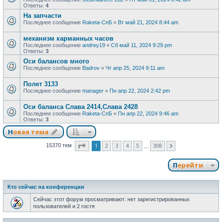
Ответы:
4
На запчасти
Последнее сообщение
Raketa-СпБ
«
Вт май 21, 2024 8:44 am
механизм карманных часов
Последнее сообщение
andrey19
«
Сб май 11, 2024 9:29 pm
Ответы:
3
Оси балансов много
Последнее сообщение
Badrov
«
Чт апр 25, 2024 9:11 am
Полет 3133
Последнее сообщение
manager
«
Пн апр 22, 2024 2:42 pm
Оси баланса Слава 2414,Слава 2428
Последнее сообщение
Raketa-СпБ
«
Пн апр 22, 2024 9:46 am
Ответы:
3
Новая тема
Страница
1
из
308
1
2
3
4
5
308
15370 тем
След.
…
Перейти
Кто сейчас на конференции
Сейчас этот форум просматривают: нет зарегистрированных
пользователей и 2 гостя