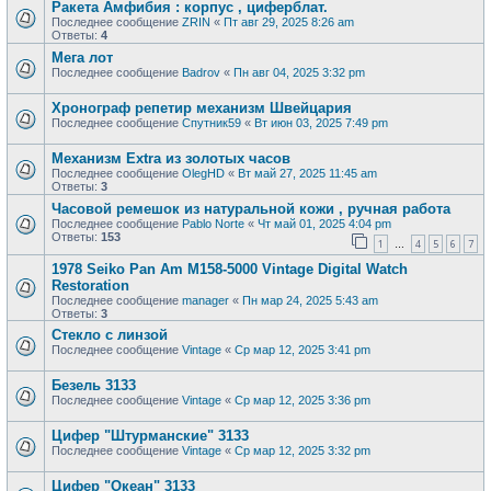
Ракета Амфибия : корпус , циферблат.
Последнее сообщение
ZRIN
«
Пт авг 29, 2025 8:26 am
Ответы:
4
Мега лот
Последнее сообщение
Badrov
«
Пн авг 04, 2025 3:32 pm
Хронограф репетир механизм Швейцария
Последнее сообщение
Спутник59
«
Вт июн 03, 2025 7:49 pm
Механизм Extra из золотых часов
Последнее сообщение
OlegHD
«
Вт май 27, 2025 11:45 am
Ответы:
3
Часовой ремешок из натуральной кожи , ручная работа
Последнее сообщение
Pablo Norte
«
Чт май 01, 2025 4:04 pm
Ответы:
153
1
4
5
6
7
…
1978 Seiko Pan Am M158-5000 Vintage Digital Watch
Restoration
Последнее сообщение
manager
«
Пн мар 24, 2025 5:43 am
Ответы:
3
Стекло с линзой
Последнее сообщение
Vintage
«
Ср мар 12, 2025 3:41 pm
Безель 3133
Последнее сообщение
Vintage
«
Ср мар 12, 2025 3:36 pm
Цифер "Штурманские" 3133
Последнее сообщение
Vintage
«
Ср мар 12, 2025 3:32 pm
Цифер "Океан" 3133