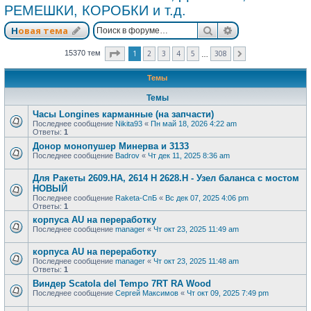
РЕМЕШКИ, КОРОБКИ и т.д.
Поиск
Расширенный п
Новая тема
Страница
1
из
308
1
2
3
4
5
308
15370 тем
След.
…
Темы
Темы
Часы Longines карманные (на запчасти)
Последнее сообщение
Nikita93
«
Пн май 18, 2026 4:22 am
Ответы:
1
Донор монопушер Минерва и 3133
Последнее сообщение
Badrov
«
Чт дек 11, 2025 8:36 am
Для Ракеты 2609.НА, 2614 Н 2628.Н - Узел баланса с мостом
НОВЫЙ
Последнее сообщение
Raketa-СпБ
«
Вс дек 07, 2025 4:06 pm
Ответы:
1
корпуса AU на переработку
Последнее сообщение
manager
«
Чт окт 23, 2025 11:49 am
корпуса AU на переработку
Последнее сообщение
manager
«
Чт окт 23, 2025 11:48 am
Ответы:
1
Виндер Scatola del Tempo 7RT RA Wood
Последнее сообщение
Сергей Максимов
«
Чт окт 09, 2025 7:49 pm