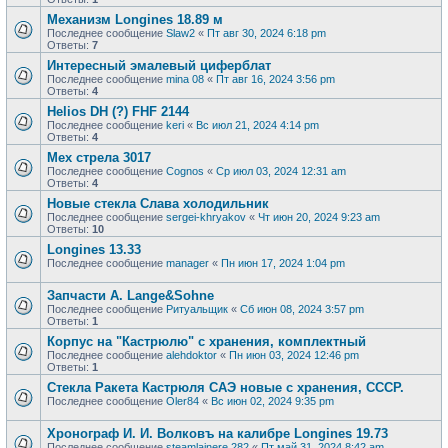
Механизм Longines 18.89 м
Последнее сообщение
Slaw2
«
Пт авг 30, 2024 6:18 pm
Ответы:
7
Интересный эмалевый циферблат
Последнее сообщение
mina 08
«
Пт авг 16, 2024 3:56 pm
Ответы:
4
Helios DH (?) FHF 2144
Последнее сообщение
keri
«
Вс июл 21, 2024 4:14 pm
Ответы:
4
Мех стрела 3017
Последнее сообщение
Cognos
«
Ср июл 03, 2024 12:31 am
Ответы:
4
Новые стекла Слава холодильник
Последнее сообщение
sergei-khryakov
«
Чт июн 20, 2024 9:23 am
Ответы:
10
Longines 13.33
Последнее сообщение
manager
«
Пн июн 17, 2024 1:04 pm
Запчасти А. Lange&Sohne
Последнее сообщение
Ритуальщик
«
Сб июн 08, 2024 3:57 pm
Ответы:
1
Корпус на "Кастрюлю" с хранения, комплектный
Последнее сообщение
alehdoktor
«
Пн июн 03, 2024 12:46 pm
Ответы:
1
Стекла Ракета Кастрюля САЭ новые с хранения, СССР.
Последнее сообщение
Oler84
«
Вс июн 02, 2024 9:35 pm
Хронограф И. И. Волковъ на калибре Longines 19.73
Последнее сообщение
steamlainere 282
«
Пт май 31, 2024 8:42 am