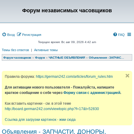
Форум независимых часовщиков
Вход
Регистрация
FAQ
Текущее время: Вс авг 09, 2026 4:42 am
Темы без ответов
|
Активные темы
Форум часовщиков
Форум
ЧАСТНЫЕ ОБЪЯВЛЕНИЯ
Объявления - ЗАПЧАСТИ, ДОНОРЫ, РЕМЕШКИ, КОРОБКИ и т.д.
Правила форума:
https://german242.com/articles/forum_rules.htm
Для активации нового пользователя - Пожалуйста, напишите
краткое сообщение о себе через
Форму связи с администрацией
.
Как вставить картинки - см. в этой теме
http://board.german242.com/viewtopic.php?f=17&t=52830
Ссылка для загрузки картинок - жми сюда
Объявления - ЗАПЧАСТИ, ДОНОРЫ,