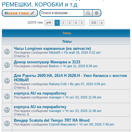
РЕМЕШКИ, КОРОБКИ и т.д.
Поиск
Расширенный п
Новая тема
Страница
1
из
308
1
2
3
4
5
308
15370 тем
След.
…
Темы
Темы
Часы Longines карманные (на запчасти)
Последнее сообщение
Nikita93
«
Пн май 18, 2026 4:22 am
Ответы:
1
Донор монопушер Минерва и 3133
Последнее сообщение
Badrov
«
Чт дек 11, 2025 8:36 am
Для Ракеты 2609.НА, 2614 Н 2628.Н - Узел баланса с мостом
НОВЫЙ
Последнее сообщение
Raketa-СпБ
«
Вс дек 07, 2025 4:06 pm
Ответы:
1
корпуса AU на переработку
Последнее сообщение
manager
«
Чт окт 23, 2025 11:49 am
корпуса AU на переработку
Последнее сообщение
manager
«
Чт окт 23, 2025 11:48 am
Ответы:
1
Виндер Scatola del Tempo 7RT RA Wood
Последнее сообщение
Сергей Максимов
«
Чт окт 09, 2025 7:49 pm