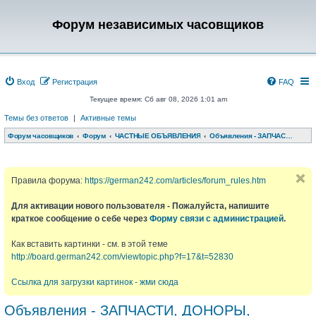
Форум независимых часовщиков
Вход
Регистрация
FAQ
Текущее время: Сб авг 08, 2026 1:01 am
Темы без ответов
|
Активные темы
Форум часовщиков
Форум
ЧАСТНЫЕ ОБЪЯВЛЕНИЯ
Объявления - ЗАПЧАСТИ, ДОНОРЫ, РЕМЕШКИ, КОРОБКИ и т.д.
Правила форума:
https://german242.com/articles/forum_rules.htm
Для активации нового пользователя - Пожалуйста, напишите
краткое сообщение о себе через
Форму связи с администрацией
.
Как вставить картинки - см. в этой теме
http://board.german242.com/viewtopic.php?f=17&t=52830
Ссылка для загрузки картинок - жми сюда
Объявления - ЗАПЧАСТИ, ДОНОРЫ,