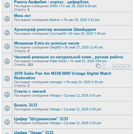
Ракета Амфибия : корпус , циферблат.
Последнее сообщение
ZRIN
«
Пт авг 29, 2025 8:26 am
Ответы:
4
Мега лот
Последнее сообщение
Badrov
«
Пн авг 04, 2025 3:32 pm
Хронограф репетир механизм Швейцария
Последнее сообщение
Спутник59
«
Вт июн 03, 2025 7:49 pm
Механизм Extra из золотых часов
Последнее сообщение
OlegHD
«
Вт май 27, 2025 11:45 am
Ответы:
3
Часовой ремешок из натуральной кожи , ручная работа
Последнее сообщение
Pablo Norte
«
Чт май 01, 2025 4:04 pm
Ответы:
153
1
4
5
6
7
…
1978 Seiko Pan Am M158-5000 Vintage Digital Watch
Restoration
Последнее сообщение
manager
«
Пн мар 24, 2025 5:43 am
Ответы:
3
Стекло с линзой
Последнее сообщение
Vintage
«
Ср мар 12, 2025 3:41 pm
Безель 3133
Последнее сообщение
Vintage
«
Ср мар 12, 2025 3:36 pm
Цифер "Штурманские" 3133
Последнее сообщение
Vintage
«
Ср мар 12, 2025 3:32 pm
Цифер "Океан" 3133