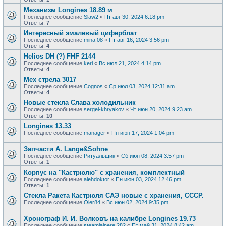
Механизм Longines 18.89 м
Последнее сообщение
Slaw2
«
Пт авг 30, 2024 6:18 pm
Ответы:
7
Интересный эмалевый циферблат
Последнее сообщение
mina 08
«
Пт авг 16, 2024 3:56 pm
Ответы:
4
Helios DH (?) FHF 2144
Последнее сообщение
keri
«
Вс июл 21, 2024 4:14 pm
Ответы:
4
Мех стрела 3017
Последнее сообщение
Cognos
«
Ср июл 03, 2024 12:31 am
Ответы:
4
Новые стекла Слава холодильник
Последнее сообщение
sergei-khryakov
«
Чт июн 20, 2024 9:23 am
Ответы:
10
Longines 13.33
Последнее сообщение
manager
«
Пн июн 17, 2024 1:04 pm
Запчасти А. Lange&Sohne
Последнее сообщение
Ритуальщик
«
Сб июн 08, 2024 3:57 pm
Ответы:
1
Корпус на "Кастрюлю" с хранения, комплектный
Последнее сообщение
alehdoktor
«
Пн июн 03, 2024 12:46 pm
Ответы:
1
Стекла Ракета Кастрюля САЭ новые с хранения, СССР.
Последнее сообщение
Oler84
«
Вс июн 02, 2024 9:35 pm
Хронограф И. И. Волковъ на калибре Longines 19.73
Последнее сообщение
steamlainere 282
«
Пт май 31, 2024 8:42 am