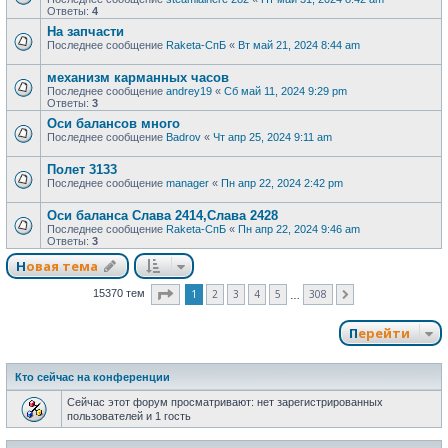
Ответы:
4
На запчасти
Последнее сообщение
Raketa-СпБ
«
Вт май 21, 2024 8:44 am
механизм карманных часов
Последнее сообщение
andrey19
«
Сб май 11, 2024 9:29 pm
Ответы:
3
Оси балансов много
Последнее сообщение
Badrov
«
Чт апр 25, 2024 9:11 am
Полет 3133
Последнее сообщение
manager
«
Пн апр 22, 2024 2:42 pm
Оси баланса Слава 2414,Слава 2428
Последнее сообщение
Raketa-СпБ
«
Пн апр 22, 2024 9:46 am
Ответы:
3
Новая тема
Страница
1
из
308
1
2
3
4
5
308
15370 тем
След.
…
Перейти
Кто сейчас на конференции
Сейчас этот форум просматривают: нет зарегистрированных
пользователей и 1 гость