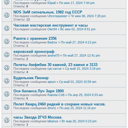
Последнее сообщение
Юрий
«
Пн июн 17, 2024 7:44 pm
Ответы:
8
NOS ЗиМ сигнальные, 1982 год СССР
Последнее сообщение
Uhroтерапевт
«
Чт июн 06, 2024 7:28 pm
Ответы:
13
Часовая мастерская инструмент и часы
Последнее сообщение
Oler84
«
Вс июн 02, 2024 9:51 pm
Ракета с хранения 2356
Последнее сообщение
Badrov
«
Пн май 27, 2024 4:13 pm
Ответы:
1
кировский хронограф
Последнее сообщение
andrei70
«
Пн май 27, 2024 12:41 pm
Ответы:
2
Полеты Амфибии 30 камней, 23 камня и 3133
Последнее сообщение
cpt.varvar
«
Ср май 15, 2024 3:18 pm
Ответы:
4
Будильник Пионер
Последнее сообщение
apium
«
Ср май 01, 2024 10:59 am
Ответы:
2
Оси баланса Луч Заря 1800
Последнее сообщение
Raketa-СпБ
«
Пн апр 29, 2024 9:33 am
Ответы:
5
Полет Кварц 2460 редкий в сохране новых часов.
Последнее сообщение
dmvt1
«
Пн апр 15, 2024 11:16 pm
часы Звезда 2ГЧЗ Москва
Последнее сообщение
bibarius
«
Вт мар 26, 2024 5:23 pm
Ответы:
3