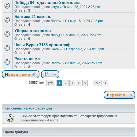
Победа 94 года полный комплект
Последнее сообщение
амур
«
Пт мар 22, 2024 2:28 pm
Ответы:
3
Балтика 21 камень
Последнее сообщение
Badrov
«
Пт мар 15, 2024 7:28 pm
Ответы:
4
Уборка в закромах
Последнее сообщение
rbhtv,j
«
Ср мар 06, 2024 7:23 pm
Ответы:
6
Часы Буран 3133 хронограф
Последнее сообщение
SAVA62
«
Пт фев 02, 2024 8:10 pm
Ответы:
6
Ракета яшма
Последнее сообщение
Badrov
«
Вс янв 28, 2024 5:59 pm
Ответы:
2
Новая тема
Страница
1
из
592
1
2
3
4
5
592
29557 тем
След.
…
Перейти
Кто сейчас на конференции
Сейчас этот форум просматривают: нет зарегистрированных
пользователей и 4 гостя
Права доступа