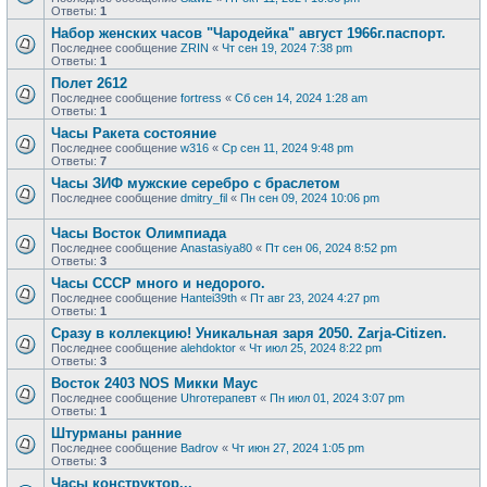
Ответы:
1
Набор женских часов "Чародейка" август 1966г.паспорт.
Последнее сообщение
ZRIN
«
Чт сен 19, 2024 7:38 pm
Ответы:
1
Полет 2612
Последнее сообщение
fortress
«
Сб сен 14, 2024 1:28 am
Ответы:
1
Часы Ракета состояние
Последнее сообщение
w316
«
Ср сен 11, 2024 9:48 pm
Ответы:
7
Часы ЗИФ мужские серебро с браслетом
Последнее сообщение
dmitry_fil
«
Пн сен 09, 2024 10:06 pm
Часы Восток Олимпиада
Последнее сообщение
Anastasiya80
«
Пт сен 06, 2024 8:52 pm
Ответы:
3
Часы СССР много и недорого.
Последнее сообщение
Hantei39th
«
Пт авг 23, 2024 4:27 pm
Ответы:
1
Сразу в коллекцию! Уникальная заря 2050. Zarja-Citizen.
Последнее сообщение
alehdoktor
«
Чт июл 25, 2024 8:22 pm
Ответы:
3
Восток 2403 NOS Микки Маус
Последнее сообщение
Uhroтерапевт
«
Пн июл 01, 2024 3:07 pm
Ответы:
1
Штурманы ранние
Последнее сообщение
Badrov
«
Чт июн 27, 2024 1:05 pm
Ответы:
3
Часы конструктор...