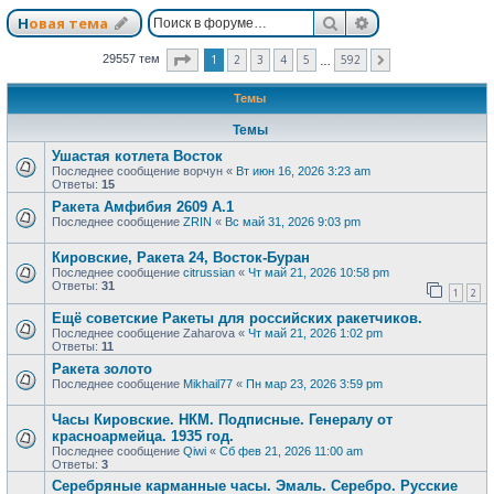
Поиск
Расширенный п
Новая тема
Страница
1
из
592
1
2
3
4
5
592
29557 тем
След.
…
Темы
Темы
Ушастая котлета Восток
Последнее сообщение
ворчун
«
Вт июн 16, 2026 3:23 am
Ответы:
15
Ракета Амфибия 2609 А.1
Последнее сообщение
ZRIN
«
Вс май 31, 2026 9:03 pm
Кировские, Ракета 24, Восток-Буран
Последнее сообщение
citrussian
«
Чт май 21, 2026 10:58 pm
Ответы:
31
1
2
Ещё советские Ракеты для российских ракетчиков.
Последнее сообщение
Zaharova
«
Чт май 21, 2026 1:02 pm
Ответы:
11
Ракета золото
Последнее сообщение
Mikhail77
«
Пн мар 23, 2026 3:59 pm
Часы Кировские. НКМ. Подписные. Генералу от
красноармейца. 1935 год.
Последнее сообщение
Qiwi
«
Сб фев 21, 2026 11:00 am
Ответы:
3
Серебряные карманные часы. Эмаль. Серебро. Русские