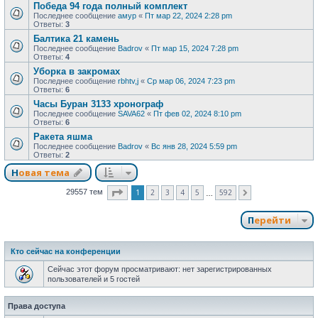
Победа 94 года полный комплект
Последнее сообщение
амур
«
Пт мар 22, 2024 2:28 pm
Ответы:
3
Балтика 21 камень
Последнее сообщение
Badrov
«
Пт мар 15, 2024 7:28 pm
Ответы:
4
Уборка в закромах
Последнее сообщение
rbhtv,j
«
Ср мар 06, 2024 7:23 pm
Ответы:
6
Часы Буран 3133 хронограф
Последнее сообщение
SAVA62
«
Пт фев 02, 2024 8:10 pm
Ответы:
6
Ракета яшма
Последнее сообщение
Badrov
«
Вс янв 28, 2024 5:59 pm
Ответы:
2
Новая тема
Страница
1
из
592
1
2
3
4
5
592
29557 тем
След.
…
Перейти
Кто сейчас на конференции
Сейчас этот форум просматривают: нет зарегистрированных
пользователей и 5 гостей
Права доступа