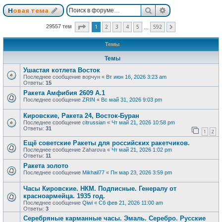
Поиск
Расширенный п
Новая тема
Страница
1
из
592
1
2
3
4
5
592
29557 тем
След.
…
Темы
Темы
Ушастая котлета Восток
Последнее сообщение
ворчун
«
Вт июн 16, 2026 3:23 am
Ответы:
15
Ракета Амфибия 2609 А.1
Последнее сообщение
ZRIN
«
Вс май 31, 2026 9:03 pm
Кировские, Ракета 24, Восток-Буран
Последнее сообщение
citrussian
«
Чт май 21, 2026 10:58 pm
Ответы:
31
1
2
Ещё советские Ракеты для российских ракетчиков.
Последнее сообщение
Zaharova
«
Чт май 21, 2026 1:02 pm
Ответы:
11
Ракета золото
Последнее сообщение
Mikhail77
«
Пн мар 23, 2026 3:59 pm
Часы Кировские. НКМ. Подписные. Генералу от
красноармейца. 1935 год.
Последнее сообщение
Qiwi
«
Сб фев 21, 2026 11:00 am
Ответы:
3
Серебряные карманные часы. Эмаль. Серебро. Русские