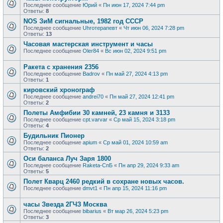
Последнее сообщение
Юрий
«
Пн июн 17, 2024 7:44 pm
Ответы:
8
NOS ЗиМ сигнальные, 1982 год СССР
Последнее сообщение
Uhroтерапевт
«
Чт июн 06, 2024 7:28 pm
Ответы:
13
Часовая мастерская инструмент и часы
Последнее сообщение
Oler84
«
Вс июн 02, 2024 9:51 pm
Ракета с хранения 2356
Последнее сообщение
Badrov
«
Пн май 27, 2024 4:13 pm
Ответы:
1
кировский хронограф
Последнее сообщение
andrei70
«
Пн май 27, 2024 12:41 pm
Ответы:
2
Полеты Амфибии 30 камней, 23 камня и 3133
Последнее сообщение
cpt.varvar
«
Ср май 15, 2024 3:18 pm
Ответы:
4
Будильник Пионер
Последнее сообщение
apium
«
Ср май 01, 2024 10:59 am
Ответы:
2
Оси баланса Луч Заря 1800
Последнее сообщение
Raketa-СпБ
«
Пн апр 29, 2024 9:33 am
Ответы:
5
Полет Кварц 2460 редкий в сохране новых часов.
Последнее сообщение
dmvt1
«
Пн апр 15, 2024 11:16 pm
часы Звезда 2ГЧЗ Москва
Последнее сообщение
bibarius
«
Вт мар 26, 2024 5:23 pm
Ответы:
3