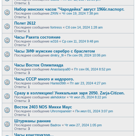
Ответы:
1
Набор женских часов "Чародейка" август 1966г.паспорт.
Последнее сообщение
ZRIN
«
Чт сен 19, 2024 7:38 pm
Ответы:
1
Полет 2612
Последнее сообщение
fortress
«
Сб сен 14, 2024 1:28 am
Ответы:
1
Часы Ракета состояние
Последнее сообщение
w316
«
Ср сен 11, 2024 9:48 pm
Ответы:
7
Часы ЗИФ мужские серебро с браслетом
Последнее сообщение
dmitry_fil
«
Пн сен 09, 2024 10:06 pm
Часы Восток Олимпиада
Последнее сообщение
Anastasiya80
«
Пт сен 06, 2024 8:52 pm
Ответы:
3
Часы СССР много и недорого.
Последнее сообщение
Hantei39th
«
Пт авг 23, 2024 4:27 pm
Ответы:
1
Сразу в коллекцию! Уникальная заря 2050. Zarja-Citizen.
Последнее сообщение
alehdoktor
«
Чт июл 25, 2024 8:22 pm
Ответы:
3
Восток 2403 NOS Микки Маус
Последнее сообщение
Uhroтерапевт
«
Пн июл 01, 2024 3:07 pm
Ответы:
1
Штурманы ранние
Последнее сообщение
Badrov
«
Чт июн 27, 2024 1:05 pm
Ответы:
3
Часы конструктор...