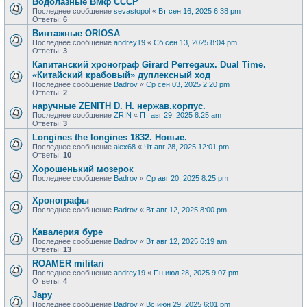
Водолазные ВМф СССР
Последнее сообщение
sevastopol
«
Вт сен 16, 2025 6:38 pm
Ответы:
6
Винтажные ORIOSA
Последнее сообщение
andrey19
«
Сб сен 13, 2025 8:04 pm
Ответы:
3
Капитанский хронограф Girard Perregaux. Dual Time.
«Китайский крабовый» дуплексный ход
Последнее сообщение
Badrov
«
Ср сен 03, 2025 2:20 pm
Ответы:
2
наручные ZENITH D. H. нержав.корпус.
Последнее сообщение
ZRIN
«
Пт авг 29, 2025 8:25 am
Ответы:
3
Longines the longines 1832. Новые.
Последнее сообщение
alex68
«
Чт авг 28, 2025 12:01 pm
Ответы:
10
Хорошенький мозерок
Последнее сообщение
Badrov
«
Ср авг 20, 2025 8:25 pm
Хронографы
Последнее сообщение
Badrov
«
Вт авг 12, 2025 8:00 pm
Кавалерия буре
Последнее сообщение
Badrov
«
Вт авг 12, 2025 6:19 am
Ответы:
13
ROAMER militari
Последнее сообщение
andrey19
«
Пн июл 28, 2025 9:07 pm
Ответы:
4
Japy
Последнее сообщение
Badrov
«
Вс июн 29, 2025 6:01 pm