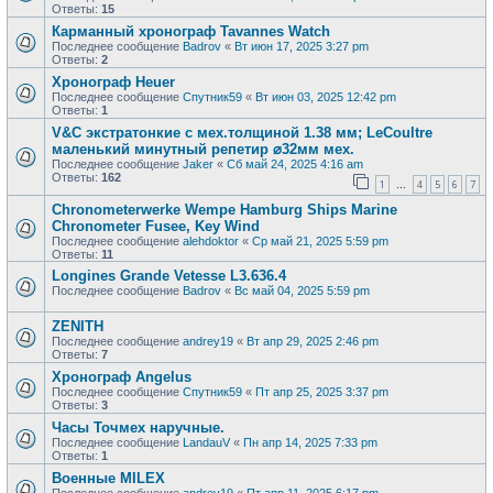
Ответы:
15
Карманный хронограф Tavannes Watch
Последнее сообщение
Badrov
«
Вт июн 17, 2025 3:27 pm
Ответы:
2
Хронограф Heuer
Последнее сообщение
Спутник59
«
Вт июн 03, 2025 12:42 pm
Ответы:
1
V&С экcтратoнкиe с мех.толщиной 1.38 мм; LеСоultre
маленький минутный peпeтиp ⌀32мм мех.
Последнее сообщение
Jaker
«
Сб май 24, 2025 4:16 am
Ответы:
162
1
4
5
6
7
…
Chronometerwerke Wempe Hamburg Ships Marine
Chronometer Fusee, Key Wind
Последнее сообщение
alehdoktor
«
Ср май 21, 2025 5:59 pm
Ответы:
11
Longines Grande Vetesse L3.636.4
Последнее сообщение
Badrov
«
Вс май 04, 2025 5:59 pm
ZENITH
Последнее сообщение
andrey19
«
Вт апр 29, 2025 2:46 pm
Ответы:
7
Хронограф Angelus
Последнее сообщение
Спутник59
«
Пт апр 25, 2025 3:37 pm
Ответы:
3
Часы Точмех наручные.
Последнее сообщение
LandauV
«
Пн апр 14, 2025 7:33 pm
Ответы:
1
Военные MILEX