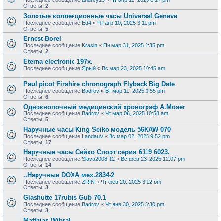
Последнее сообщение
andrey19
«
Пт апр 11, 2025 6:17 pm
Ответы:
2
Золотые коллекционные часы Universal Geneve
Последнее сообщение
Ed4
«
Чт апр 10, 2025 3:11 pm
Ответы:
5
Ernest Borel
Последнее сообщение
Krasin
«
Пн мар 31, 2025 2:35 pm
Ответы:
2
Eterna electronic 197х.
Последнее сообщение
Ярый
«
Вс мар 23, 2025 10:45 am
Paul picot Firshire chronograph Flyback Big Date
Последнее сообщение
Badrov
«
Вт мар 11, 2025 3:55 pm
Ответы:
6
Однокнопочный медицинский хронограф A.Moser
Последнее сообщение
Badrov
«
Чт мар 06, 2025 10:58 am
Ответы:
5
Наручные часы King Seiko модель 56KAW 070
Последнее сообщение
LandauV
«
Вс мар 02, 2025 9:52 pm
Ответы:
17
Наручные часы Сейко Спорт серия 6119 6023.
Последнее сообщение
Slava2008-12
«
Вс фев 23, 2025 12:07 pm
Ответы:
14
..Наручные DOXA мех.2834-2
Последнее сообщение
ZRIN
«
Чт фев 20, 2025 3:12 pm
Ответы:
3
Glashutte 17rubis Gub 70.1
Последнее сообщение
Badrov
«
Чт янв 30, 2025 5:30 pm
Ответы:
3
Matthias Wibral