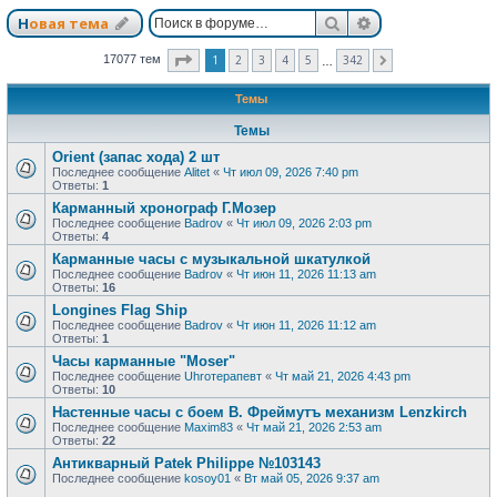
Поиск
Расширенный п
Новая тема
Страница
1
из
342
1
2
3
4
5
342
17077 тем
След.
…
Темы
Темы
Orient (запас хода) 2 шт
Последнее сообщение
Alitet
«
Чт июл 09, 2026 7:40 pm
Ответы:
1
Карманный хронограф Г.Мозер
Последнее сообщение
Badrov
«
Чт июл 09, 2026 2:03 pm
Ответы:
4
Карманные часы с музыкальной шкатулкой
Последнее сообщение
Badrov
«
Чт июн 11, 2026 11:13 am
Ответы:
16
Longines Flag Ship
Последнее сообщение
Badrov
«
Чт июн 11, 2026 11:12 am
Ответы:
1
Часы карманные "Moser"
Последнее сообщение
Uhroтерапевт
«
Чт май 21, 2026 4:43 pm
Ответы:
10
Настенные часы с боем В. Фреймутъ механизм Lenzkirch
Последнее сообщение
Maxim83
«
Чт май 21, 2026 2:53 am
Ответы:
22
Антикварный Patek Philippe №103143
Последнее сообщение
kosoy01
«
Вт май 05, 2026 9:37 am