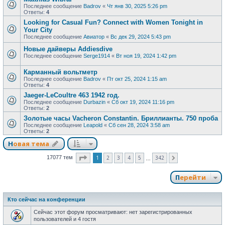
Последнее сообщение
Badrov
«
Чт янв 30, 2025 5:26 pm
Ответы:
4
Looking for Casual Fun? Connect with Women Tonight in
Your City
Последнее сообщение
Авиатор
«
Вс дек 29, 2024 5:43 pm
Новые дайверы Addiesdive
Последнее сообщение
Serge1914
«
Вт ноя 19, 2024 1:42 pm
Карманный вольтметр
Последнее сообщение
Badrov
«
Пт окт 25, 2024 1:15 am
Ответы:
4
Jaeger-LeCoultre 463 1942 год.
Последнее сообщение
Durbazin
«
Сб окт 19, 2024 11:16 pm
Ответы:
2
Золотые часы Vacheron Constantin. Бриллианты. 750 проба
Последнее сообщение
Leapold
«
Сб сен 28, 2024 3:58 am
Ответы:
2
Новая тема
Страница
1
из
342
1
2
3
4
5
342
17077 тем
След.
…
Перейти
Кто сейчас на конференции
Сейчас этот форум просматривают: нет зарегистрированных
пользователей и 4 гостя