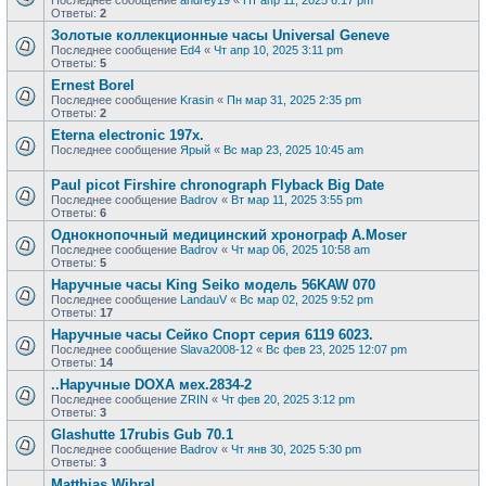
Последнее сообщение
andrey19
«
Пт апр 11, 2025 6:17 pm
Ответы:
2
Золотые коллекционные часы Universal Geneve
Последнее сообщение
Ed4
«
Чт апр 10, 2025 3:11 pm
Ответы:
5
Ernest Borel
Последнее сообщение
Krasin
«
Пн мар 31, 2025 2:35 pm
Ответы:
2
Eterna electronic 197х.
Последнее сообщение
Ярый
«
Вс мар 23, 2025 10:45 am
Paul picot Firshire chronograph Flyback Big Date
Последнее сообщение
Badrov
«
Вт мар 11, 2025 3:55 pm
Ответы:
6
Однокнопочный медицинский хронограф A.Moser
Последнее сообщение
Badrov
«
Чт мар 06, 2025 10:58 am
Ответы:
5
Наручные часы King Seiko модель 56KAW 070
Последнее сообщение
LandauV
«
Вс мар 02, 2025 9:52 pm
Ответы:
17
Наручные часы Сейко Спорт серия 6119 6023.
Последнее сообщение
Slava2008-12
«
Вс фев 23, 2025 12:07 pm
Ответы:
14
..Наручные DOXA мех.2834-2
Последнее сообщение
ZRIN
«
Чт фев 20, 2025 3:12 pm
Ответы:
3
Glashutte 17rubis Gub 70.1
Последнее сообщение
Badrov
«
Чт янв 30, 2025 5:30 pm
Ответы:
3
Matthias Wibral