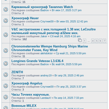
Ответы:
15
Карманный хронограф Tavannes Watch
Последнее сообщение
Badrov
«
Вт июн 17, 2025 3:27 pm
Ответы:
2
Хронограф Heuer
Последнее сообщение
Спутник59
«
Вт июн 03, 2025 12:42 pm
Ответы:
1
V&С экcтратoнкиe с мех.толщиной 1.38 мм; LеСоultre
маленький минутный peпeтиp ⌀32мм мех.
Последнее сообщение
Jaker
«
Сб май 24, 2025 4:16 am
Ответы:
162
1
4
5
6
7
…
Chronometerwerke Wempe Hamburg Ships Marine
Chronometer Fusee, Key Wind
Последнее сообщение
alehdoktor
«
Ср май 21, 2025 5:59 pm
Ответы:
11
Longines Grande Vetesse L3.636.4
Последнее сообщение
Badrov
«
Вс май 04, 2025 5:59 pm
ZENITH
Последнее сообщение
andrey19
«
Вт апр 29, 2025 2:46 pm
Ответы:
7
Хронограф Angelus
Последнее сообщение
Спутник59
«
Пт апр 25, 2025 3:37 pm
Ответы:
3
Часы Точмех наручные.
Последнее сообщение
LandauV
«
Пн апр 14, 2025 7:33 pm
Ответы:
1
Военные MILEX