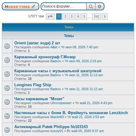
Поиск
Расширенный п
Новая тема
Страница
1
из
342
1
2
3
4
5
342
17077 тем
След.
…
Темы
Темы
Orient (запас хода) 2 шт
Последнее сообщение
Alitet
«
Чт июл 09, 2026 7:40 pm
Ответы:
1
Карманный хронограф Г.Мозер
Последнее сообщение
Badrov
«
Чт июл 09, 2026 2:03 pm
Ответы:
4
Карманные часы с музыкальной шкатулкой
Последнее сообщение
Badrov
«
Чт июн 11, 2026 11:13 am
Ответы:
16
Longines Flag Ship
Последнее сообщение
Badrov
«
Чт июн 11, 2026 11:12 am
Ответы:
1
Часы карманные "Moser"
Последнее сообщение
Uhroтерапевт
«
Чт май 21, 2026 4:43 pm
Ответы:
10
Настенные часы с боем В. Фреймутъ механизм Lenzkirch
Последнее сообщение
Maxim83
«
Чт май 21, 2026 2:53 am
Ответы:
22
Антикварный Patek Philippe №103143
Последнее сообщение
kosoy01
«
Вт май 05, 2026 9:37 am