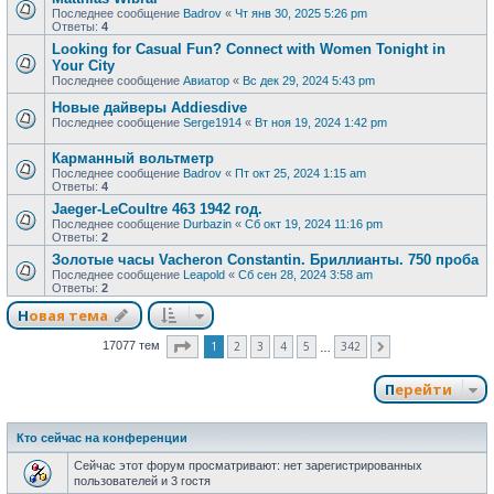
Последнее сообщение
Badrov
«
Чт янв 30, 2025 5:26 pm
Ответы:
4
Looking for Casual Fun? Connect with Women Tonight in
Your City
Последнее сообщение
Авиатор
«
Вс дек 29, 2024 5:43 pm
Новые дайверы Addiesdive
Последнее сообщение
Serge1914
«
Вт ноя 19, 2024 1:42 pm
Карманный вольтметр
Последнее сообщение
Badrov
«
Пт окт 25, 2024 1:15 am
Ответы:
4
Jaeger-LeCoultre 463 1942 год.
Последнее сообщение
Durbazin
«
Сб окт 19, 2024 11:16 pm
Ответы:
2
Золотые часы Vacheron Constantin. Бриллианты. 750 проба
Последнее сообщение
Leapold
«
Сб сен 28, 2024 3:58 am
Ответы:
2
Новая тема
Страница
1
из
342
1
2
3
4
5
342
17077 тем
След.
…
Перейти
Кто сейчас на конференции
Сейчас этот форум просматривают: нет зарегистрированных
пользователей и 3 гостя