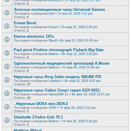
Последнее сообщение
andrey19
«
Пт апр 11, 2025 6:17 pm
Ответы:
2
Золотые коллекционные часы Universal Geneve
Последнее сообщение
Ed4
«
Чт апр 10, 2025 3:11 pm
Ответы:
5
Ernest Borel
Последнее сообщение
Krasin
«
Пн мар 31, 2025 2:35 pm
Ответы:
2
Eterna electronic 197х.
Последнее сообщение
Ярый
«
Вс мар 23, 2025 10:45 am
Paul picot Firshire chronograph Flyback Big Date
Последнее сообщение
Badrov
«
Вт мар 11, 2025 3:55 pm
Ответы:
6
Однокнопочный медицинский хронограф A.Moser
Последнее сообщение
Badrov
«
Чт мар 06, 2025 10:58 am
Ответы:
5
Наручные часы King Seiko модель 56KAW 070
Последнее сообщение
LandauV
«
Вс мар 02, 2025 9:52 pm
Ответы:
17
Наручные часы Сейко Спорт серия 6119 6023.
Последнее сообщение
Slava2008-12
«
Вс фев 23, 2025 12:07 pm
Ответы:
14
..Наручные DOXA мех.2834-2
Последнее сообщение
ZRIN
«
Чт фев 20, 2025 3:12 pm
Ответы:
3
Glashutte 17rubis Gub 70.1
Последнее сообщение
Badrov
«
Чт янв 30, 2025 5:30 pm
Ответы:
3
Matthias Wibral