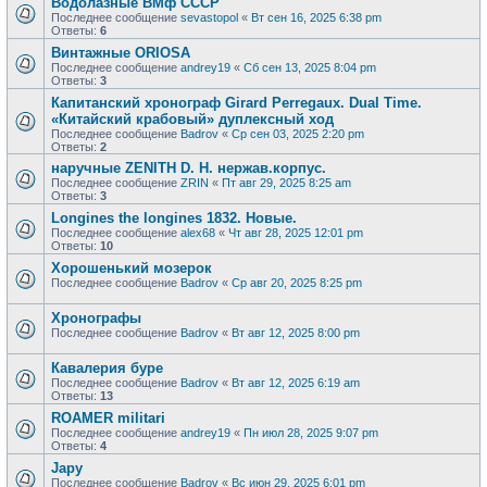
Водолазные ВМф СССР
Последнее сообщение
sevastopol
«
Вт сен 16, 2025 6:38 pm
Ответы:
6
Винтажные ORIOSA
Последнее сообщение
andrey19
«
Сб сен 13, 2025 8:04 pm
Ответы:
3
Капитанский хронограф Girard Perregaux. Dual Time.
«Китайский крабовый» дуплексный ход
Последнее сообщение
Badrov
«
Ср сен 03, 2025 2:20 pm
Ответы:
2
наручные ZENITH D. H. нержав.корпус.
Последнее сообщение
ZRIN
«
Пт авг 29, 2025 8:25 am
Ответы:
3
Longines the longines 1832. Новые.
Последнее сообщение
alex68
«
Чт авг 28, 2025 12:01 pm
Ответы:
10
Хорошенький мозерок
Последнее сообщение
Badrov
«
Ср авг 20, 2025 8:25 pm
Хронографы
Последнее сообщение
Badrov
«
Вт авг 12, 2025 8:00 pm
Кавалерия буре
Последнее сообщение
Badrov
«
Вт авг 12, 2025 6:19 am
Ответы:
13
ROAMER militari
Последнее сообщение
andrey19
«
Пн июл 28, 2025 9:07 pm
Ответы:
4
Japy
Последнее сообщение
Badrov
«
Вс июн 29, 2025 6:01 pm