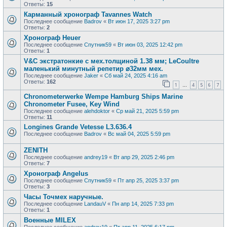
Ответы:
15
Карманный хронограф Tavannes Watch
Последнее сообщение
Badrov
«
Вт июн 17, 2025 3:27 pm
Ответы:
2
Хронограф Heuer
Последнее сообщение
Спутник59
«
Вт июн 03, 2025 12:42 pm
Ответы:
1
V&С экcтратoнкиe с мех.толщиной 1.38 мм; LеСоultre
маленький минутный peпeтиp ⌀32мм мех.
Последнее сообщение
Jaker
«
Сб май 24, 2025 4:16 am
Ответы:
162
1
4
5
6
7
…
Chronometerwerke Wempe Hamburg Ships Marine
Chronometer Fusee, Key Wind
Последнее сообщение
alehdoktor
«
Ср май 21, 2025 5:59 pm
Ответы:
11
Longines Grande Vetesse L3.636.4
Последнее сообщение
Badrov
«
Вс май 04, 2025 5:59 pm
ZENITH
Последнее сообщение
andrey19
«
Вт апр 29, 2025 2:46 pm
Ответы:
7
Хронограф Angelus
Последнее сообщение
Спутник59
«
Пт апр 25, 2025 3:37 pm
Ответы:
3
Часы Точмех наручные.
Последнее сообщение
LandauV
«
Пн апр 14, 2025 7:33 pm
Ответы:
1
Военные MILEX