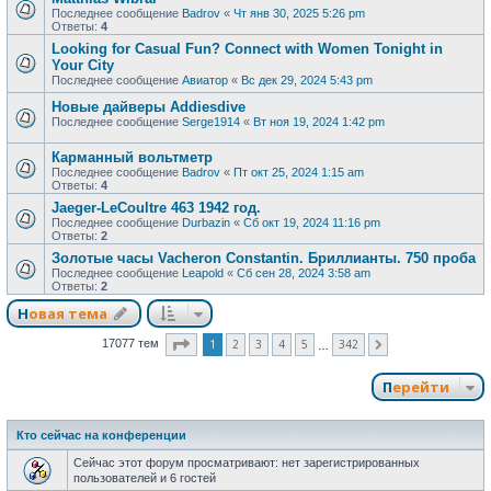
Последнее сообщение
Badrov
«
Чт янв 30, 2025 5:26 pm
Ответы:
4
Looking for Casual Fun? Connect with Women Tonight in
Your City
Последнее сообщение
Авиатор
«
Вс дек 29, 2024 5:43 pm
Новые дайверы Addiesdive
Последнее сообщение
Serge1914
«
Вт ноя 19, 2024 1:42 pm
Карманный вольтметр
Последнее сообщение
Badrov
«
Пт окт 25, 2024 1:15 am
Ответы:
4
Jaeger-LeCoultre 463 1942 год.
Последнее сообщение
Durbazin
«
Сб окт 19, 2024 11:16 pm
Ответы:
2
Золотые часы Vacheron Constantin. Бриллианты. 750 проба
Последнее сообщение
Leapold
«
Сб сен 28, 2024 3:58 am
Ответы:
2
Новая тема
Страница
1
из
342
1
2
3
4
5
342
17077 тем
След.
…
Перейти
Кто сейчас на конференции
Сейчас этот форум просматривают: нет зарегистрированных
пользователей и 6 гостей