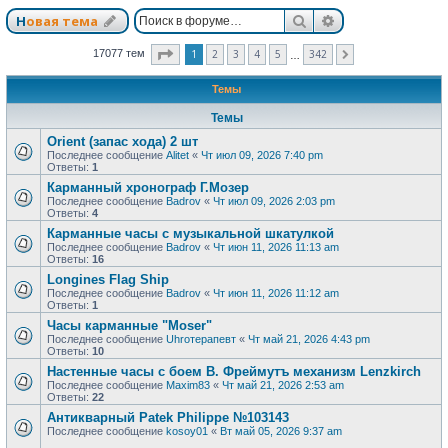
Поиск
Расширенный п
Новая тема
Страница
1
из
342
1
2
3
4
5
342
17077 тем
След.
…
Темы
Темы
Orient (запас хода) 2 шт
Последнее сообщение
Alitet
«
Чт июл 09, 2026 7:40 pm
Ответы:
1
Карманный хронограф Г.Мозер
Последнее сообщение
Badrov
«
Чт июл 09, 2026 2:03 pm
Ответы:
4
Карманные часы с музыкальной шкатулкой
Последнее сообщение
Badrov
«
Чт июн 11, 2026 11:13 am
Ответы:
16
Longines Flag Ship
Последнее сообщение
Badrov
«
Чт июн 11, 2026 11:12 am
Ответы:
1
Часы карманные "Moser"
Последнее сообщение
Uhroтерапевт
«
Чт май 21, 2026 4:43 pm
Ответы:
10
Настенные часы с боем В. Фреймутъ механизм Lenzkirch
Последнее сообщение
Maxim83
«
Чт май 21, 2026 2:53 am
Ответы:
22
Антикварный Patek Philippe №103143
Последнее сообщение
kosoy01
«
Вт май 05, 2026 9:37 am