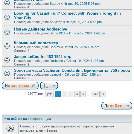
Последнее сообщение
Badrov
«
Чт янв 30, 2025 5:26 pm
Ответы:
4
Looking for Casual Fun? Connect with Women Tonight in
Your City
Последнее сообщение
Авиатор
«
Вс дек 29, 2024 5:43 pm
Новые дайверы Addiesdive
Последнее сообщение
Serge1914
«
Вт ноя 19, 2024 1:42 pm
Карманный вольтметр
Последнее сообщение
Badrov
«
Пт окт 25, 2024 1:15 am
Ответы:
4
Jaeger-LeCoultre 463 1942 год.
Последнее сообщение
Durbazin
«
Сб окт 19, 2024 11:16 pm
Ответы:
2
Золотые часы Vacheron Constantin. Бриллианты. 750 проба
Последнее сообщение
Leapold
«
Сб сен 28, 2024 3:58 am
Ответы:
2
Новая тема
Страница
1
из
342
1
2
3
4
5
342
17077 тем
След.
…
Перейти
Кто сейчас на конференции
Сейчас этот форум просматривают: нет зарегистрированных
пользователей и 1 гость