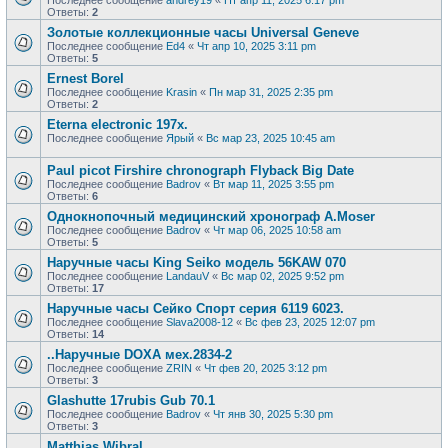
Последнее сообщение
andrey19
«
Пт апр 11, 2025 6:17 pm
Ответы:
2
Золотые коллекционные часы Universal Geneve
Последнее сообщение
Ed4
«
Чт апр 10, 2025 3:11 pm
Ответы:
5
Ernest Borel
Последнее сообщение
Krasin
«
Пн мар 31, 2025 2:35 pm
Ответы:
2
Eterna electronic 197х.
Последнее сообщение
Ярый
«
Вс мар 23, 2025 10:45 am
Paul picot Firshire chronograph Flyback Big Date
Последнее сообщение
Badrov
«
Вт мар 11, 2025 3:55 pm
Ответы:
6
Однокнопочный медицинский хронограф A.Moser
Последнее сообщение
Badrov
«
Чт мар 06, 2025 10:58 am
Ответы:
5
Наручные часы King Seiko модель 56KAW 070
Последнее сообщение
LandauV
«
Вс мар 02, 2025 9:52 pm
Ответы:
17
Наручные часы Сейко Спорт серия 6119 6023.
Последнее сообщение
Slava2008-12
«
Вс фев 23, 2025 12:07 pm
Ответы:
14
..Наручные DOXA мех.2834-2
Последнее сообщение
ZRIN
«
Чт фев 20, 2025 3:12 pm
Ответы:
3
Glashutte 17rubis Gub 70.1
Последнее сообщение
Badrov
«
Чт янв 30, 2025 5:30 pm
Ответы:
3
Matthias Wibral