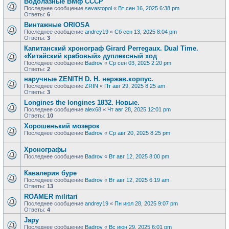
Водолазные ВМф СССР
Последнее сообщение
sevastopol
«
Вт сен 16, 2025 6:38 pm
Ответы:
6
Винтажные ORIOSA
Последнее сообщение
andrey19
«
Сб сен 13, 2025 8:04 pm
Ответы:
3
Капитанский хронограф Girard Perregaux. Dual Time.
«Китайский крабовый» дуплексный ход
Последнее сообщение
Badrov
«
Ср сен 03, 2025 2:20 pm
Ответы:
2
наручные ZENITH D. H. нержав.корпус.
Последнее сообщение
ZRIN
«
Пт авг 29, 2025 8:25 am
Ответы:
3
Longines the longines 1832. Новые.
Последнее сообщение
alex68
«
Чт авг 28, 2025 12:01 pm
Ответы:
10
Хорошенький мозерок
Последнее сообщение
Badrov
«
Ср авг 20, 2025 8:25 pm
Хронографы
Последнее сообщение
Badrov
«
Вт авг 12, 2025 8:00 pm
Кавалерия буре
Последнее сообщение
Badrov
«
Вт авг 12, 2025 6:19 am
Ответы:
13
ROAMER militari
Последнее сообщение
andrey19
«
Пн июл 28, 2025 9:07 pm
Ответы:
4
Japy
Последнее сообщение
Badrov
«
Вс июн 29, 2025 6:01 pm