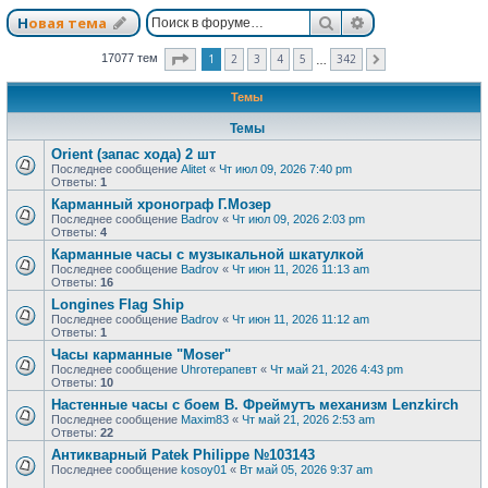
Поиск
Расширенный п
Новая тема
Страница
1
из
342
1
2
3
4
5
342
17077 тем
След.
…
Темы
Темы
Orient (запас хода) 2 шт
Последнее сообщение
Alitet
«
Чт июл 09, 2026 7:40 pm
Ответы:
1
Карманный хронограф Г.Мозер
Последнее сообщение
Badrov
«
Чт июл 09, 2026 2:03 pm
Ответы:
4
Карманные часы с музыкальной шкатулкой
Последнее сообщение
Badrov
«
Чт июн 11, 2026 11:13 am
Ответы:
16
Longines Flag Ship
Последнее сообщение
Badrov
«
Чт июн 11, 2026 11:12 am
Ответы:
1
Часы карманные "Moser"
Последнее сообщение
Uhroтерапевт
«
Чт май 21, 2026 4:43 pm
Ответы:
10
Настенные часы с боем В. Фреймутъ механизм Lenzkirch
Последнее сообщение
Maxim83
«
Чт май 21, 2026 2:53 am
Ответы:
22
Антикварный Patek Philippe №103143
Последнее сообщение
kosoy01
«
Вт май 05, 2026 9:37 am