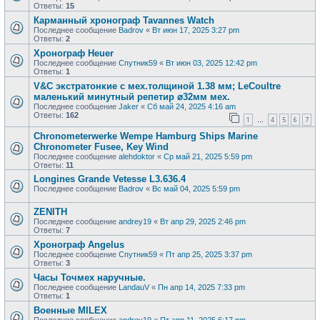
Ответы:
15
Карманный хронограф Tavannes Watch
Последнее сообщение
Badrov
«
Вт июн 17, 2025 3:27 pm
Ответы:
2
Хронограф Heuer
Последнее сообщение
Спутник59
«
Вт июн 03, 2025 12:42 pm
Ответы:
1
V&С экcтратoнкиe с мех.толщиной 1.38 мм; LеСоultre
маленький минутный peпeтиp ⌀32мм мех.
Последнее сообщение
Jaker
«
Сб май 24, 2025 4:16 am
Ответы:
162
1
4
5
6
7
…
Chronometerwerke Wempe Hamburg Ships Marine
Chronometer Fusee, Key Wind
Последнее сообщение
alehdoktor
«
Ср май 21, 2025 5:59 pm
Ответы:
11
Longines Grande Vetesse L3.636.4
Последнее сообщение
Badrov
«
Вс май 04, 2025 5:59 pm
ZENITH
Последнее сообщение
andrey19
«
Вт апр 29, 2025 2:46 pm
Ответы:
7
Хронограф Angelus
Последнее сообщение
Спутник59
«
Пт апр 25, 2025 3:37 pm
Ответы:
3
Часы Точмех наручные.
Последнее сообщение
LandauV
«
Пн апр 14, 2025 7:33 pm
Ответы:
1
Военные MILEX