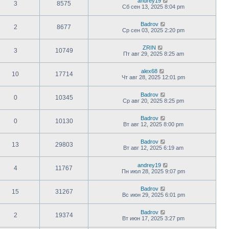
andrey19
3
8575
Сб сен 13, 2025 8:04 pm
Badrov
2
8677
Ср сен 03, 2025 2:20 pm
ZRIN
3
10749
Пт авг 29, 2025 8:25 am
alex68
10
17714
Чт авг 28, 2025 12:01 pm
Badrov
0
10345
Ср авг 20, 2025 8:25 pm
Badrov
0
10130
Вт авг 12, 2025 8:00 pm
Badrov
13
29803
Вт авг 12, 2025 6:19 am
andrey19
4
11767
Пн июл 28, 2025 9:07 pm
Badrov
15
31267
Вс июн 29, 2025 6:01 pm
Badrov
2
19374
Вт июн 17, 2025 3:27 pm