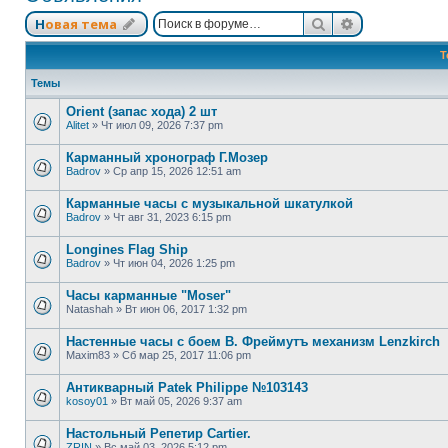
Поиск
Расширенный
Новая тема
Т
Темы
Orient (запас хода) 2 шт
Alitet
»
Чт июл 09, 2026 7:37 pm
Карманный хронограф Г.Мозер
Badrov
»
Ср апр 15, 2026 12:51 am
Карманные часы с музыкальной шкатулкой
Badrov
»
Чт авг 31, 2023 6:15 pm
Longines Flag Ship
Badrov
»
Чт июн 04, 2026 1:25 pm
Часы карманные "Moser"
Natashah
»
Вт июн 06, 2017 1:32 pm
Настенные часы с боем В. Фреймутъ механизм Lenzkirch
Maxim83
»
Сб мар 25, 2017 11:06 pm
Антикварный Patek Philippe №103143
kosoy01
»
Вт май 05, 2026 9:37 am
Настольный Репетир Cartier.
ZRIN
»
Вс май 03, 2026 5:12 pm