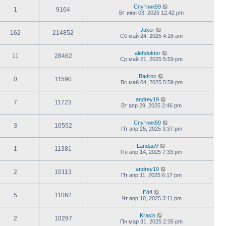
Спутник59
1
9164
Вт июн 03, 2025 12:42 pm
Jaker
162
214852
Сб май 24, 2025 4:16 am
alehdoktor
11
28462
Ср май 21, 2025 5:59 pm
Badrov
0
11590
Вс май 04, 2025 5:59 pm
andrey19
7
11723
Вт апр 29, 2025 2:46 pm
Спутник59
3
10552
Пт апр 25, 2025 3:37 pm
LandauV
1
11381
Пн апр 14, 2025 7:33 pm
andrey19
2
10113
Пт апр 11, 2025 6:17 pm
Ed4
5
11062
Чт апр 10, 2025 3:11 pm
Krasin
2
10297
Пн мар 31, 2025 2:35 pm