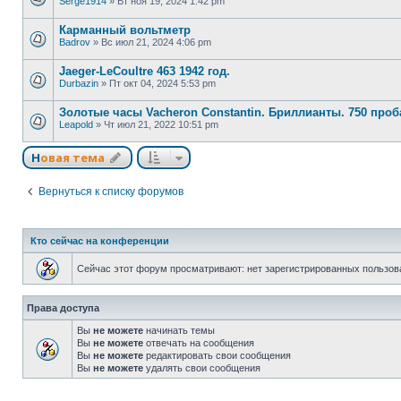
Serge1914
»
Вт ноя 19, 2024 1:42 pm
Карманный вольтметр
Badrov
»
Вс июл 21, 2024 4:06 pm
Jaeger-LeCoultre 463 1942 год.
Durbazin
»
Пт окт 04, 2024 5:53 pm
Золотые часы Vacheron Constantin. Бриллианты. 750 проб
Leapold
»
Чт июл 21, 2022 10:51 pm
Новая тема
Вернуться к списку форумов
Кто сейчас на конференции
Сейчас этот форум просматривают: нет зарегистрированных пользова
Права доступа
Вы
не можете
начинать темы
Вы
не можете
отвечать на сообщения
Вы
не можете
редактировать свои сообщения
Вы
не можете
удалять свои сообщения