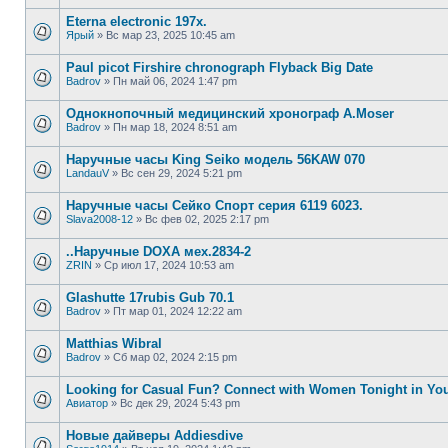
Eterna electronic 197х.
Ярый
»
Вс мар 23, 2025 10:45 am
Paul picot Firshire chronograph Flyback Big Date
Badrov
»
Пн май 06, 2024 1:47 pm
Однокнопочный медицинский хронограф A.Moser
Badrov
»
Пн мар 18, 2024 8:51 am
Наручные часы King Seiko модель 56KAW 070
LandauV
»
Вс сен 29, 2024 5:21 pm
Наручные часы Сейко Спорт серия 6119 6023.
Slava2008-12
»
Вс фев 02, 2025 2:17 pm
..Наручные DOXA мех.2834-2
ZRIN
»
Ср июл 17, 2024 10:53 am
Glashutte 17rubis Gub 70.1
Badrov
»
Пт мар 01, 2024 12:22 am
Matthias Wibral
Badrov
»
Сб мар 02, 2024 2:15 pm
Looking for Casual Fun? Connect with Women Tonight in You
Авиатор
»
Вс дек 29, 2024 5:43 pm
Новые дайверы Addiesdive