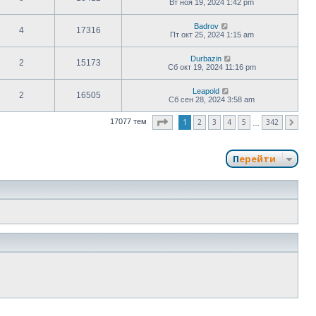
Вт ноя 19, 2024 1:42 pm
Badrov
4
17316
Пт окт 25, 2024 1:15 am
Durbazin
2
15173
Сб окт 19, 2024 11:16 pm
Leapold
2
16505
Сб сен 28, 2024 3:58 am
Страница
1
из
342
1
2
3
4
5
342
17077 тем
След.
…
Перейти