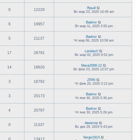
Ярый
0
12220
Вс мар 23, 2025 10:45 am
Badrov
6
19957
Вт мар 11, 2025 3:55 pm
Badrov
5
21137
Чт мар 06, 2025 10:58 am
LandauV
17
26791
Вс мар 02, 2025 9:52 pm
Slava2008-12
14
18620
Вс фев 23, 2025 12:07 pm
ZRIN
3
16792
Чт фев 20, 2025 3:12 pm
Badrov
3
20173
Чт янв 30, 2025 5:30 pm
Badrov
4
20787
Чт янв 30, 2025 5:26 pm
Авиатор
0
11337
Вс дек 29, 2024 5:43 pm
Serge1914
0
13412