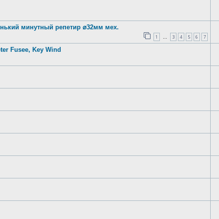
ленький минутный peпeтиp ⌀32мм мех.
1
3
4
5
6
7
…
er Fusee, Key Wind