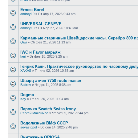
Ernest Borel
andrey19
»
Пт апр 17, 2026 9:43 am
UNIVERSAL GENEVE
andrey19
»
Пт мар 27, 2026 10:40 am
Карманные старинные Швейцарские часы. Серебро 800 п
Qiwi
»
Сб фев 21, 2026 11:13 am
IWC и Favor марьяж
keri
»
Вт фев 18, 2025 9:25 am
Генрих Канн. Практическое руководство по часовому делу.
XAKAS
»
Пт янв 02, 2026 10:53 am
Шварц этиен 7750 route master
Badrov
»
Чт дек 11, 2025 8:38 am
Dogma
Kay
»
Пт сен 26, 2025 11:04 am
Парочка Swatch Swiss Irony
Сергей Максимов
»
Чт окт 09, 2025 9:44 pm
Водолазные ВМф СССР
sevastopol
»
Вс сен 14, 2025 2:46 pm
Винтажные ORIOSA