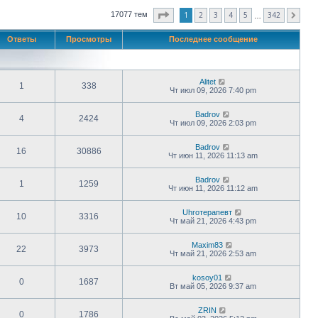
Страница
1
из
342
1
2
3
4
5
342
17077 тем
След.
…
Ответы
Просмотры
Последнее сообщение
Alitet
1
338
Чт июл 09, 2026 7:40 pm
Badrov
4
2424
Чт июл 09, 2026 2:03 pm
Badrov
16
30886
Чт июн 11, 2026 11:13 am
Badrov
1
1259
Чт июн 11, 2026 11:12 am
Uhroтерапевт
10
3316
Чт май 21, 2026 4:43 pm
Maxim83
22
3973
Чт май 21, 2026 2:53 am
kosoy01
0
1687
Вт май 05, 2026 9:37 am
ZRIN
0
1786