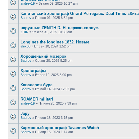
andrey19
»
Вт сен 09, 2025 10:27 am
Капитанский хронограф Girard Perregaux. Dual Time. «Ки
Badrov
»
Пн сен 01, 2025 6:54 pm
наручные ZENITH D. H. нержав.корпус.
ZRIN
»
Чт июл 31, 2025 10:59 am
Longines the longines 1832. Новые.
alex68
»
Вт сен 10, 2024 1:52 pm
Хорошенький мозерок
Badrov
»
Ср авг 20, 2025 8:25 pm
Хронографы
Badrov
»
Вт авг 12, 2025 8:00 pm
Кавалерия буре
Badrov
»
Вт май 14, 2024 12:53 pm
ROAMER militari
andrey19
»
Пт июл 25, 2025 7:39 pm
Japy
Badrov
»
Пн сен 18, 2023 3:15 pm
Карманный хронограф Tavannes Watch
Badrov
»
Пн апр 15, 2024 1:14 am