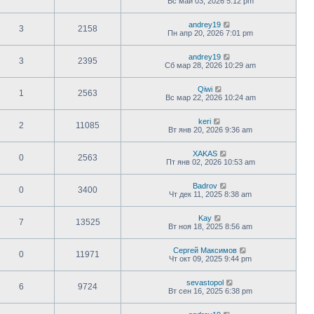
Вс май 03, 2026 5:12 pm
andrey19
3
2158
Пн апр 20, 2026 7:01 pm
andrey19
3
2395
Сб мар 28, 2026 10:29 am
Qiwi
1
2563
Вс мар 22, 2026 10:24 am
keri
2
11085
Вт янв 20, 2026 9:36 am
XAKAS
0
2563
Пт янв 02, 2026 10:53 am
Badrov
0
3400
Чт дек 11, 2025 8:38 am
Kay
7
13525
Вт ноя 18, 2025 8:56 am
Сергей Максимов
0
11971
Чт окт 09, 2025 9:44 pm
sevastopol
6
9724
Вт сен 16, 2025 6:38 pm