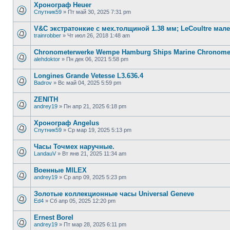
Хронограф Heuer
Спутник59
»
Пт май 30, 2025 7:31 pm
V&С экcтратoнкиe с мех.толщиной 1.38 мм; LеСоultre ма
trainrobber
»
Чт июл 26, 2018 1:48 am
Chronometerwerke Wempe Hamburg Ships Marine Chronomet
alehdoktor
»
Пн дек 06, 2021 5:58 pm
Longines Grande Vetesse L3.636.4
Badrov
»
Вс май 04, 2025 5:59 pm
ZENITH
andrey19
»
Пн апр 21, 2025 6:18 pm
Хронограф Angelus
Спутник59
»
Ср мар 19, 2025 5:13 pm
Часы Точмех наручные.
LandauV
»
Вт янв 21, 2025 11:34 am
Военные MILEX
andrey19
»
Ср апр 09, 2025 5:23 pm
Золотые коллекционные часы Universal Geneve
Ed4
»
Сб апр 05, 2025 12:20 pm
Ernest Borel
andrey19
»
Пт мар 28, 2025 6:11 pm