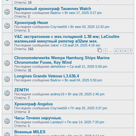
Ответы:
15
Карманный хронограф Tavannes Watch
Последнее сообщение
Badrov
«
Вт июн 17, 2025 3:27 pm
Ответы:
2
Хронограф Heuer
Последнее сообщение
Спутник59
«
Вт июн 03, 2025 12:42 pm
Ответы:
1
V&С экcтратoнкиe с мех.толщиной 1.38 мм; LеСоultre
маленький минутный peпeтиp ⌀32мм мех.
Последнее сообщение
Jaker
«
Сб май 24, 2025 4:16 am
Ответы:
162
1
4
5
6
7
…
Chronometerwerke Wempe Hamburg Ships Marine
Chronometer Fusee, Key Wind
Последнее сообщение
alehdoktor
«
Ср май 21, 2025 5:59 pm
Ответы:
11
Longines Grande Vetesse L3.636.4
Последнее сообщение
Badrov
«
Вс май 04, 2025 5:59 pm
ZENITH
Последнее сообщение
andrey19
«
Вт апр 29, 2025 2:46 pm
Ответы:
7
Хронограф Angelus
Последнее сообщение
Спутник59
«
Пт апр 25, 2025 3:37 pm
Ответы:
3
Часы Точмех наручные.
Последнее сообщение
LandauV
«
Пн апр 14, 2025 7:33 pm
Ответы:
1
Военные MILEX