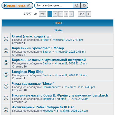
Поиск
Расширенный п
Новая тема
Страница
1
из
342
1
2
3
4
5
342
17077 тем
След.
…
Темы
Темы
Orient (запас хода) 2 шт
Последнее сообщение
Alitet
«
Чт июл 09, 2026 7:40 pm
Ответы:
1
Карманный хронограф Г.Мозер
Последнее сообщение
Badrov
«
Чт июл 09, 2026 2:03 pm
Ответы:
4
Карманные часы с музыкальной шкатулкой
Последнее сообщение
Badrov
«
Чт июн 11, 2026 11:13 am
Ответы:
16
Longines Flag Ship
Последнее сообщение
Badrov
«
Чт июн 11, 2026 11:12 am
Ответы:
1
Часы карманные "Moser"
Последнее сообщение
Uhroтерапевт
«
Чт май 21, 2026 4:43 pm
Ответы:
10
Настенные часы с боем В. Фреймутъ механизм Lenzkirch
Последнее сообщение
Maxim83
«
Чт май 21, 2026 2:53 am
Ответы:
22
Антикварный Patek Philippe №103143
Последнее сообщение
kosoy01
«
Вт май 05, 2026 9:37 am