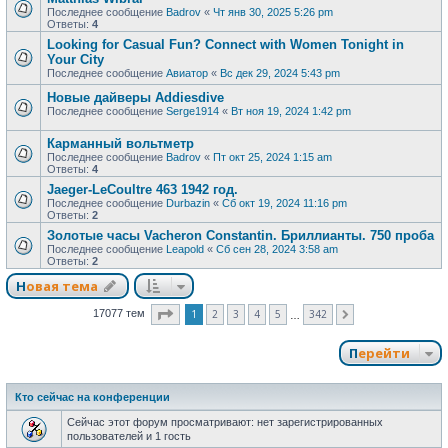
Последнее сообщение
Badrov
«
Чт янв 30, 2025 5:26 pm
Ответы:
4
Looking for Casual Fun? Connect with Women Tonight in
Your City
Последнее сообщение
Авиатор
«
Вс дек 29, 2024 5:43 pm
Новые дайверы Addiesdive
Последнее сообщение
Serge1914
«
Вт ноя 19, 2024 1:42 pm
Карманный вольтметр
Последнее сообщение
Badrov
«
Пт окт 25, 2024 1:15 am
Ответы:
4
Jaeger-LeCoultre 463 1942 год.
Последнее сообщение
Durbazin
«
Сб окт 19, 2024 11:16 pm
Ответы:
2
Золотые часы Vacheron Constantin. Бриллианты. 750 проба
Последнее сообщение
Leapold
«
Сб сен 28, 2024 3:58 am
Ответы:
2
Новая тема
Страница
1
из
342
1
2
3
4
5
342
17077 тем
След.
…
Перейти
Кто сейчас на конференции
Сейчас этот форум просматривают: нет зарегистрированных
пользователей и 1 гость