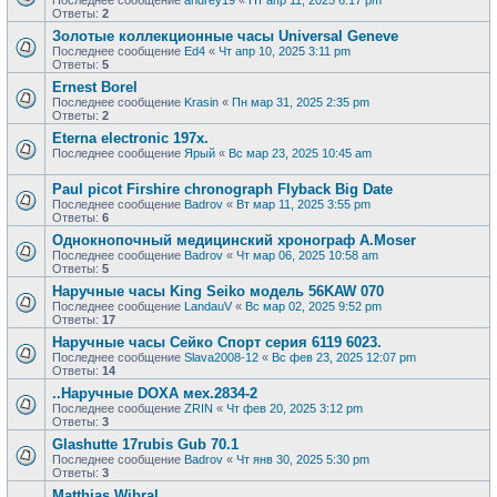
Последнее сообщение
andrey19
«
Пт апр 11, 2025 6:17 pm
Ответы:
2
Золотые коллекционные часы Universal Geneve
Последнее сообщение
Ed4
«
Чт апр 10, 2025 3:11 pm
Ответы:
5
Ernest Borel
Последнее сообщение
Krasin
«
Пн мар 31, 2025 2:35 pm
Ответы:
2
Eterna electronic 197х.
Последнее сообщение
Ярый
«
Вс мар 23, 2025 10:45 am
Paul picot Firshire chronograph Flyback Big Date
Последнее сообщение
Badrov
«
Вт мар 11, 2025 3:55 pm
Ответы:
6
Однокнопочный медицинский хронограф A.Moser
Последнее сообщение
Badrov
«
Чт мар 06, 2025 10:58 am
Ответы:
5
Наручные часы King Seiko модель 56KAW 070
Последнее сообщение
LandauV
«
Вс мар 02, 2025 9:52 pm
Ответы:
17
Наручные часы Сейко Спорт серия 6119 6023.
Последнее сообщение
Slava2008-12
«
Вс фев 23, 2025 12:07 pm
Ответы:
14
..Наручные DOXA мех.2834-2
Последнее сообщение
ZRIN
«
Чт фев 20, 2025 3:12 pm
Ответы:
3
Glashutte 17rubis Gub 70.1
Последнее сообщение
Badrov
«
Чт янв 30, 2025 5:30 pm
Ответы:
3
Matthias Wibral