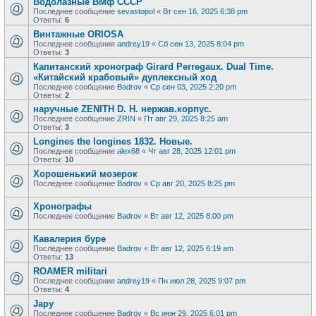
Водолазные ВМф СССР
Последнее сообщение
sevastopol
«
Вт сен 16, 2025 6:38 pm
Ответы:
6
Винтажные ORIOSA
Последнее сообщение
andrey19
«
Сб сен 13, 2025 8:04 pm
Ответы:
3
Капитанский хронограф Girard Perregaux. Dual Time.
«Китайский крабовый» дуплексный ход
Последнее сообщение
Badrov
«
Ср сен 03, 2025 2:20 pm
Ответы:
2
наручные ZENITH D. H. нержав.корпус.
Последнее сообщение
ZRIN
«
Пт авг 29, 2025 8:25 am
Ответы:
3
Longines the longines 1832. Новые.
Последнее сообщение
alex68
«
Чт авг 28, 2025 12:01 pm
Ответы:
10
Хорошенький мозерок
Последнее сообщение
Badrov
«
Ср авг 20, 2025 8:25 pm
Хронографы
Последнее сообщение
Badrov
«
Вт авг 12, 2025 8:00 pm
Кавалерия буре
Последнее сообщение
Badrov
«
Вт авг 12, 2025 6:19 am
Ответы:
13
ROAMER militari
Последнее сообщение
andrey19
«
Пн июл 28, 2025 9:07 pm
Ответы:
4
Japy
Последнее сообщение
Badrov
«
Вс июн 29, 2025 6:01 pm