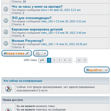
Ответы:
10
Что за часы у меня на аватаре?
Последнее сообщение
iskra
«
Вт фев 02, 2021 5:21 am
Ответы:
1
ЗЧЗ для плоховидящих?
Последнее сообщение
mike_165
«
Сб янв 30, 2021 4:21 pm
Ответы:
4
Кировские маркировка деталей
Последнее сообщение
mike_165
«
Сб янв 30, 2021 3:46 pm
Ответы:
4
Молния Регулятор?
Последнее сообщение
mike_165
«
Чт янв 21, 2021 10:35 pm
Ответы:
4
Новая тема
Страница
1
из
22
1
2
3
4
5
22
1063 темы
След.
…
Перейти
Кто сейчас на конференции
Сейчас этот форум просматривают: нет зарегистрированных
пользователей и 3 гостя
Права доступа
Вы
не можете
начинать темы
Вы
не можете
отвечать на сообщения