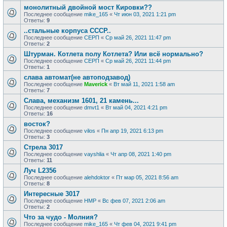
монолитный двойной мост Кировки??
Последнее сообщение
mike_165
«
Чт июн 03, 2021 1:21 pm
Ответы:
9
..стальные корпуса СССР..
Последнее сообщение
СЕРП
«
Ср май 26, 2021 11:47 pm
Ответы:
2
Штурман. Котлета полу Котлета? Или всё нормально?
Последнее сообщение
СЕРП
«
Ср май 26, 2021 11:44 pm
Ответы:
1
слава автомат(не автоподзавод)
Последнее сообщение
Maverick
«
Вт май 11, 2021 1:58 am
Ответы:
7
Слава, механизм 1601, 21 камень...
Последнее сообщение
dmvt1
«
Вт май 04, 2021 4:21 pm
Ответы:
16
восток?
Последнее сообщение
vilos
«
Пн апр 19, 2021 6:13 pm
Ответы:
3
Стрела 3017
Последнее сообщение
vayshlia
«
Чт апр 08, 2021 1:40 pm
Ответы:
11
Луч L2356
Последнее сообщение
alehdoktor
«
Пт мар 05, 2021 8:56 am
Ответы:
8
Интересные 3017
Последнее сообщение
HMP
«
Вс фев 07, 2021 2:06 am
Ответы:
2
Что за чудо - Молния?
Последнее сообщение
mike_165
«
Чт фев 04, 2021 9:41 pm