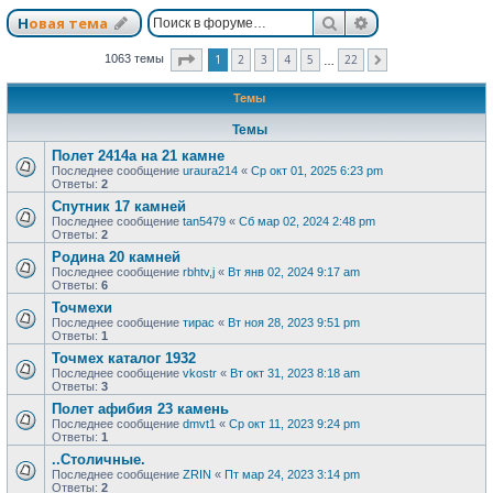
Поиск
Расширенный п
Новая тема
Страница
1
из
22
1
2
3
4
5
22
1063 темы
След.
…
Темы
Темы
Полет 2414а на 21 камне
Последнее сообщение
uraura214
«
Ср окт 01, 2025 6:23 pm
Ответы:
2
Спутник 17 камней
Последнее сообщение
tan5479
«
Сб мар 02, 2024 2:48 pm
Ответы:
2
Родина 20 камней
Последнее сообщение
rbhtv,j
«
Вт янв 02, 2024 9:17 am
Ответы:
6
Точмехи
Последнее сообщение
тирас
«
Вт ноя 28, 2023 9:51 pm
Ответы:
1
Точмех каталог 1932
Последнее сообщение
vkostr
«
Вт окт 31, 2023 8:18 am
Ответы:
3
Полет афибия 23 камень
Последнее сообщение
dmvt1
«
Ср окт 11, 2023 9:24 pm
Ответы:
1
..Столичные.
Последнее сообщение
ZRIN
«
Пт мар 24, 2023 3:14 pm
Ответы:
2