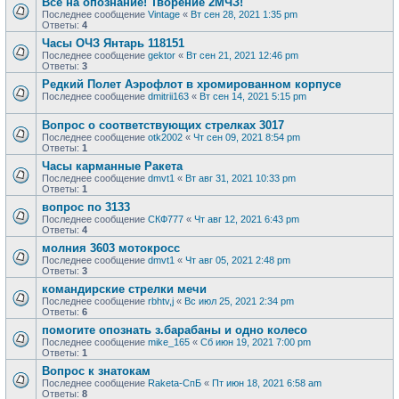
Все на опознание! Творение 2МЧЗ!
Последнее сообщение
Vintage
«
Вт сен 28, 2021 1:35 pm
Ответы:
4
Часы ОЧЗ Янтарь 118151
Последнее сообщение
gektor
«
Вт сен 21, 2021 12:46 pm
Ответы:
3
Редкий Полет Аэрофлот в хромированном корпусе
Последнее сообщение
dmitrii163
«
Вт сен 14, 2021 5:15 pm
Вопрос о соответствующих стрелках 3017
Последнее сообщение
otk2002
«
Чт сен 09, 2021 8:54 pm
Ответы:
1
Часы карманные Ракета
Последнее сообщение
dmvt1
«
Вт авг 31, 2021 10:33 pm
Ответы:
1
вопрос по 3133
Последнее сообщение
СКФ777
«
Чт авг 12, 2021 6:43 pm
Ответы:
4
молния 3603 мотокросс
Последнее сообщение
dmvt1
«
Чт авг 05, 2021 2:48 pm
Ответы:
3
командирские стрелки мечи
Последнее сообщение
rbhtv,j
«
Вс июл 25, 2021 2:34 pm
Ответы:
6
помогите опознать з.барабаны и одно колесо
Последнее сообщение
mike_165
«
Сб июн 19, 2021 7:00 pm
Ответы:
1
Вопрос к знатокам
Последнее сообщение
Raketa-СпБ
«
Пт июн 18, 2021 6:58 am
Ответы:
8