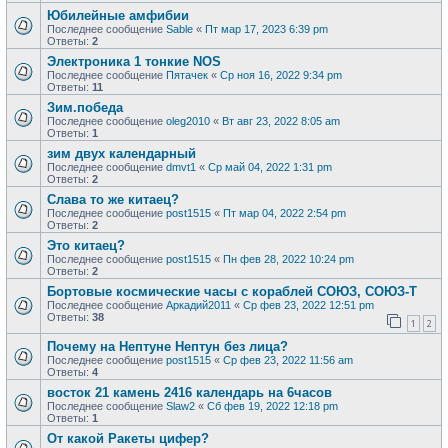
Юбилейные амфибии
Последнее сообщение
Sable
«
Пт мар 17, 2023 6:39 pm
Ответы:
2
Электроника 1 тонкие NOS
Последнее сообщение
Пятачек
«
Ср ноя 16, 2022 9:34 pm
Ответы:
11
Зим.победа
Последнее сообщение
oleg2010
«
Вт авг 23, 2022 8:05 am
Ответы:
1
зим двух календарный
Последнее сообщение
dmvt1
«
Ср май 04, 2022 1:31 pm
Ответы:
2
Слава то же китаец?
Последнее сообщение
post1515
«
Пт мар 04, 2022 2:54 pm
Ответы:
2
Это китаец?
Последнее сообщение
post1515
«
Пн фев 28, 2022 10:24 pm
Ответы:
2
Бортовые космические часы с кораблей СОЮЗ, СОЮЗ-Т
Последнее сообщение
Аркадий2011
«
Ср фев 23, 2022 12:51 pm
Ответы:
38
1
2
Почему на Нептуне Нептун без лица?
Последнее сообщение
post1515
«
Ср фев 23, 2022 11:56 am
Ответы:
4
восток 21 камень 2416 календарь на 6часов
Последнее сообщение
Slaw2
«
Сб фев 19, 2022 12:18 pm
Ответы:
1
От какой Ракеты цифер?