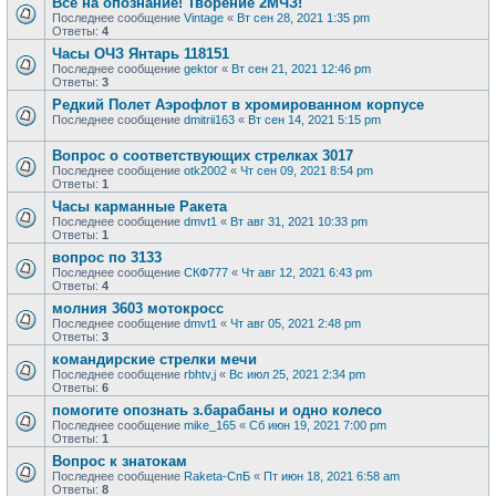
Все на опознание! Творение 2МЧЗ!
Последнее сообщение
Vintage
«
Вт сен 28, 2021 1:35 pm
Ответы:
4
Часы ОЧЗ Янтарь 118151
Последнее сообщение
gektor
«
Вт сен 21, 2021 12:46 pm
Ответы:
3
Редкий Полет Аэрофлот в хромированном корпусе
Последнее сообщение
dmitrii163
«
Вт сен 14, 2021 5:15 pm
Вопрос о соответствующих стрелках 3017
Последнее сообщение
otk2002
«
Чт сен 09, 2021 8:54 pm
Ответы:
1
Часы карманные Ракета
Последнее сообщение
dmvt1
«
Вт авг 31, 2021 10:33 pm
Ответы:
1
вопрос по 3133
Последнее сообщение
СКФ777
«
Чт авг 12, 2021 6:43 pm
Ответы:
4
молния 3603 мотокросс
Последнее сообщение
dmvt1
«
Чт авг 05, 2021 2:48 pm
Ответы:
3
командирские стрелки мечи
Последнее сообщение
rbhtv,j
«
Вс июл 25, 2021 2:34 pm
Ответы:
6
помогите опознать з.барабаны и одно колесо
Последнее сообщение
mike_165
«
Сб июн 19, 2021 7:00 pm
Ответы:
1
Вопрос к знатокам
Последнее сообщение
Raketa-СпБ
«
Пт июн 18, 2021 6:58 am
Ответы:
8