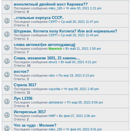
монолитный двойной мост Кировки??
Последнее сообщение
mike_165
«
Чт июн 03, 2021 1:21 pm
Ответы:
9
..стальные корпуса СССР..
Последнее сообщение
СЕРП
«
Ср май 26, 2021 11:47 pm
Ответы:
2
Штурман. Котлета полу Котлета? Или всё нормально?
Последнее сообщение
СЕРП
«
Ср май 26, 2021 11:44 pm
Ответы:
1
слава автомат(не автоподзавод)
Последнее сообщение
Maverick
«
Вт май 11, 2021 1:58 am
Ответы:
7
Слава, механизм 1601, 21 камень...
Последнее сообщение
dmvt1
«
Вт май 04, 2021 4:21 pm
Ответы:
16
восток?
Последнее сообщение
vilos
«
Пн апр 19, 2021 6:13 pm
Ответы:
3
Стрела 3017
Последнее сообщение
vayshlia
«
Чт апр 08, 2021 1:40 pm
Ответы:
11
Луч L2356
Последнее сообщение
alehdoktor
«
Пт мар 05, 2021 8:56 am
Ответы:
8
Интересные 3017
Последнее сообщение
HMP
«
Вс фев 07, 2021 2:06 am
Ответы:
2
Что за чудо - Молния?
Последнее сообщение
mike_165
«
Чт фев 04, 2021 9:41 pm