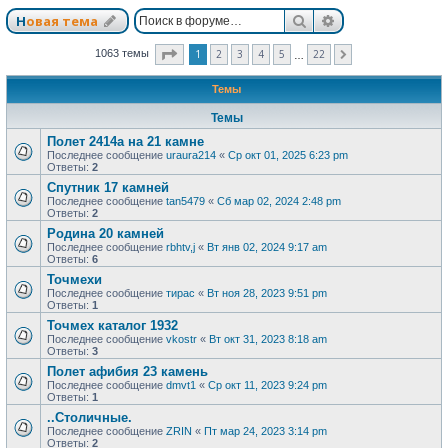
Поиск
Расширенный п
Новая тема
Страница
1
из
22
1
2
3
4
5
22
1063 темы
След.
…
Темы
Темы
Полет 2414а на 21 камне
Последнее сообщение
uraura214
«
Ср окт 01, 2025 6:23 pm
Ответы:
2
Спутник 17 камней
Последнее сообщение
tan5479
«
Сб мар 02, 2024 2:48 pm
Ответы:
2
Родина 20 камней
Последнее сообщение
rbhtv,j
«
Вт янв 02, 2024 9:17 am
Ответы:
6
Точмехи
Последнее сообщение
тирас
«
Вт ноя 28, 2023 9:51 pm
Ответы:
1
Точмех каталог 1932
Последнее сообщение
vkostr
«
Вт окт 31, 2023 8:18 am
Ответы:
3
Полет афибия 23 камень
Последнее сообщение
dmvt1
«
Ср окт 11, 2023 9:24 pm
Ответы:
1
..Столичные.
Последнее сообщение
ZRIN
«
Пт мар 24, 2023 3:14 pm
Ответы:
2