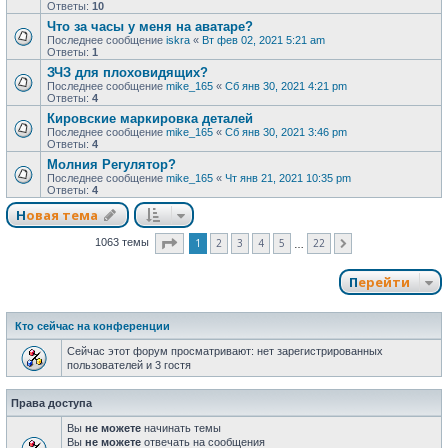
Ответы:
10
Что за часы у меня на аватаре?
Последнее сообщение
iskra
«
Вт фев 02, 2021 5:21 am
Ответы:
1
ЗЧЗ для плоховидящих?
Последнее сообщение
mike_165
«
Сб янв 30, 2021 4:21 pm
Ответы:
4
Кировские маркировка деталей
Последнее сообщение
mike_165
«
Сб янв 30, 2021 3:46 pm
Ответы:
4
Молния Регулятор?
Последнее сообщение
mike_165
«
Чт янв 21, 2021 10:35 pm
Ответы:
4
Новая тема
Страница
1
из
22
1
2
3
4
5
22
1063 темы
След.
…
Перейти
Кто сейчас на конференции
Сейчас этот форум просматривают: нет зарегистрированных
пользователей и 3 гостя
Права доступа
Вы
не можете
начинать темы
Вы
не можете
отвечать на сообщения