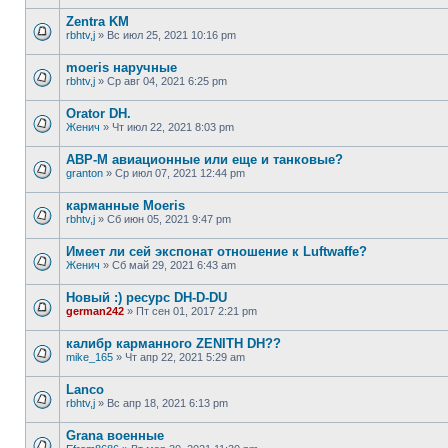
Zentra KM
rbhtv,j
»
Вс июл 25, 2021 10:16 pm
moeris наручные
rbhtv,j
»
Ср авг 04, 2021 6:25 pm
Orator DH.
Женич
»
Чт июл 22, 2021 8:03 pm
АВР-М авиационные или еще и танковые?
granton
»
Ср июл 07, 2021 12:44 pm
карманные Moeris
rbhtv,j
»
Сб июн 05, 2021 9:47 pm
Имеет ли сей экспонат отношение к Luftwaffe?
Женич
»
Сб май 29, 2021 6:43 am
Новый :) ресурс DH-D-DU
german242
»
Пт сен 01, 2017 2:21 pm
калибр карманного ZENITH DH??
mike_165
»
Чт апр 22, 2021 5:29 am
Lanco
rbhtv,j
»
Вс апр 18, 2021 6:13 pm
Grana военные