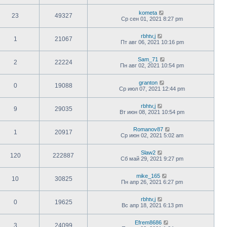
kometa
23
49327
Ср сен 01, 2021 8:27 pm
rbhtv,j
1
21067
Пт авг 06, 2021 10:16 pm
Sam_71
2
22224
Пн авг 02, 2021 10:54 pm
granton
0
19088
Ср июл 07, 2021 12:44 pm
rbhtv,j
9
29035
Вт июн 08, 2021 10:54 pm
Romanov87
1
20917
Ср июн 02, 2021 5:02 am
Slaw2
120
222887
Сб май 29, 2021 9:27 pm
mike_165
10
30825
Пн апр 26, 2021 6:27 pm
rbhtv,j
0
19625
Вс апр 18, 2021 6:13 pm
Efrem8686
3
24099