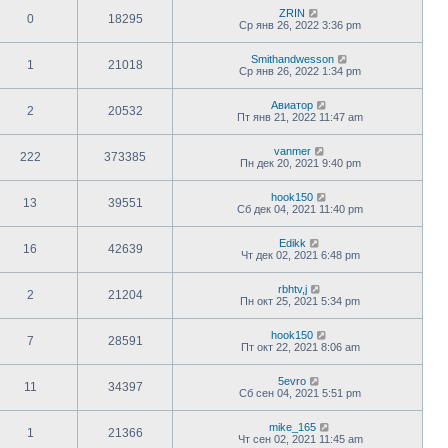
ZRIN
0
18295
Ср янв 26, 2022 3:36 pm
Smithandwesson
1
21018
Ср янв 26, 2022 1:34 pm
Авиатор
2
20532
Пт янв 21, 2022 11:47 am
vanmer
222
373385
Пн дек 20, 2021 9:40 pm
hook150
13
39551
Сб дек 04, 2021 11:40 pm
Edikk
16
42639
Чт дек 02, 2021 6:48 pm
rbhtv,j
2
21204
Пн окт 25, 2021 5:34 pm
hook150
7
28591
Пт окт 22, 2021 8:06 am
5evro
11
34397
Сб сен 04, 2021 5:51 pm
mike_165
1
21366
Чт сен 02, 2021 11:45 am