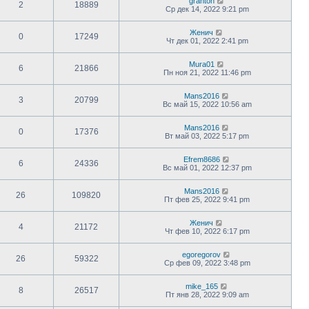
granton
2
18889
Ср дек 14, 2022 9:21 pm
Женич
0
17249
Чт дек 01, 2022 2:41 pm
Mura01
6
21866
Пн ноя 21, 2022 11:46 pm
Mans2016
3
20799
Вс май 15, 2022 10:56 am
Mans2016
0
17376
Вт май 03, 2022 5:17 pm
Efrem8686
6
24336
Вс май 01, 2022 12:37 pm
Mans2016
26
109820
Пт фев 25, 2022 9:41 pm
Женич
4
21172
Чт фев 10, 2022 6:17 pm
egoregorov
26
59322
Ср фев 09, 2022 3:48 pm
mike_165
8
26517
Пт янв 28, 2022 9:09 am