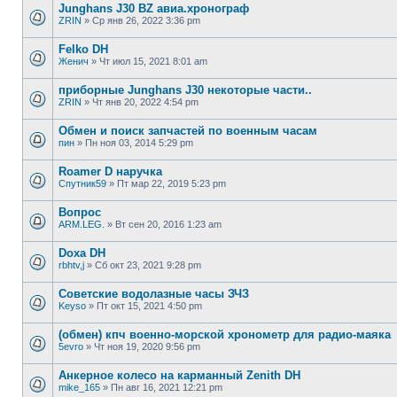
Junghans J30 BZ авиа.хронограф
ZRIN
»
Ср янв 26, 2022 3:36 pm
Felko DH
Женич
»
Чт июл 15, 2021 8:01 am
приборные Junghans J30 некоторые части..
ZRIN
»
Чт янв 20, 2022 4:54 pm
Обмен и поиск запчастей по военным часам
пин
»
Пн ноя 03, 2014 5:29 pm
Roamer D наручка
Спутник59
»
Пт мар 22, 2019 5:23 pm
Вопрос
ARM.LEG.
»
Вт сен 20, 2016 1:23 am
Doxa DH
rbhtv,j
»
Сб окт 23, 2021 9:28 pm
Советские водолазные часы ЗЧЗ
Keyso
»
Пт окт 15, 2021 4:50 pm
(обмен) кпч военно-морской хронометр для радио-маяка
5evro
»
Чт ноя 19, 2020 9:56 pm
Анкерное колесо на карманный Zenith DH
mike_165
»
Пн авг 16, 2021 12:21 pm