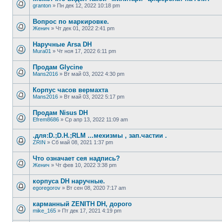
granton
»
Пн дек 12, 2022 10:18 pm
Вопрос по маркировке.
Женич
»
Чт дек 01, 2022 2:41 pm
Наручные Arsa DH
Mura01
»
Чт ноя 17, 2022 6:11 pm
Продам Glycine
Mans2016
»
Вт май 03, 2022 4:30 pm
Корпус часов вермахта
Mans2016
»
Вт май 03, 2022 5:17 pm
Продам Nisus DH
Efrem8686
»
Ср апр 13, 2022 11:09 am
.для:D.;D.H.;RLM ...мехизмы , зап.частии .
ZRIN
»
Сб май 08, 2021 1:37 pm
Что означает сея надпись?
Женич
»
Чт фев 10, 2022 3:38 pm
корпуса DH наручные.
egoregorov
»
Вт сен 08, 2020 7:17 am
карманный ZENITH DH, дорого
mike_165
»
Пт дек 17, 2021 4:19 pm