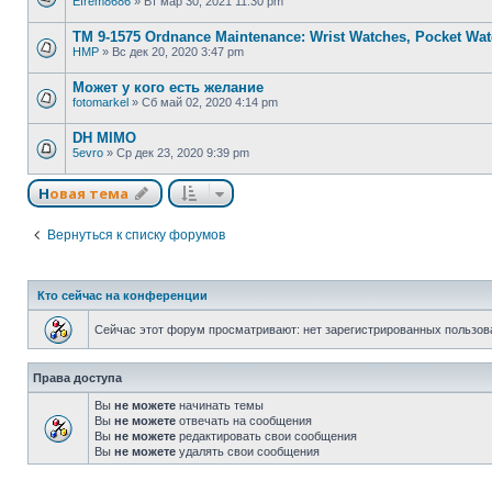
Efrem8686
»
Вт мар 30, 2021 11:30 pm
TM 9-1575 Ordnance Maintenance: Wrist Watches, Pocket Wat
HMP
»
Вс дек 20, 2020 3:47 pm
Может у кого есть желание
fotomarkel
»
Сб май 02, 2020 4:14 pm
DH MIMO
5evro
»
Ср дек 23, 2020 9:39 pm
Новая тема
Вернуться к списку форумов
Кто сейчас на конференции
Сейчас этот форум просматривают: нет зарегистрированных пользова
Права доступа
Вы
не можете
начинать темы
Вы
не можете
отвечать на сообщения
Вы
не можете
редактировать свои сообщения
Вы
не можете
удалять свои сообщения