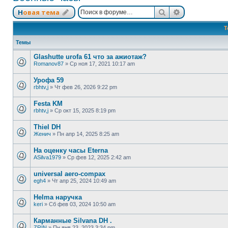
Поиск
Расширенный
Новая тема
Т
Темы
Glashutte urofa 61 что за ажиотаж?
Romanov87
»
Ср ноя 17, 2021 10:17 am
Урофа 59
rbhtv,j
»
Чт фев 26, 2026 9:22 pm
Festa KM
rbhtv,j
»
Ср окт 15, 2025 8:19 pm
Thiel DH
Женич
»
Пн апр 14, 2025 8:25 am
На оценку часы Eterna
ASilva1979
»
Ср фев 12, 2025 2:42 am
universal aero-compax
egh4
»
Чт апр 25, 2024 10:49 am
Helma наручка
keri
»
Сб фев 03, 2024 10:50 am
Карманные Silvana DH .
ZRIN
»
Пн янв 23, 2023 3:34 pm