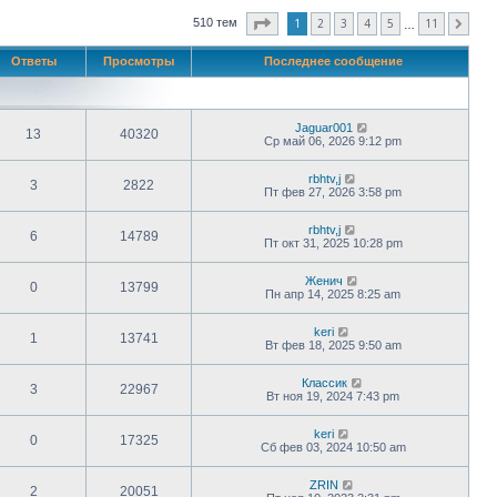
Страница
1
из
11
1
2
3
4
5
11
510 тем
След.
…
Ответы
Просмотры
Последнее сообщение
Jaguar001
13
40320
Ср май 06, 2026 9:12 pm
rbhtv,j
3
2822
Пт фев 27, 2026 3:58 pm
rbhtv,j
6
14789
Пт окт 31, 2025 10:28 pm
Женич
0
13799
Пн апр 14, 2025 8:25 am
keri
1
13741
Вт фев 18, 2025 9:50 am
Классик
3
22967
Вт ноя 19, 2024 7:43 pm
keri
0
17325
Сб фев 03, 2024 10:50 am
ZRIN
2
20051