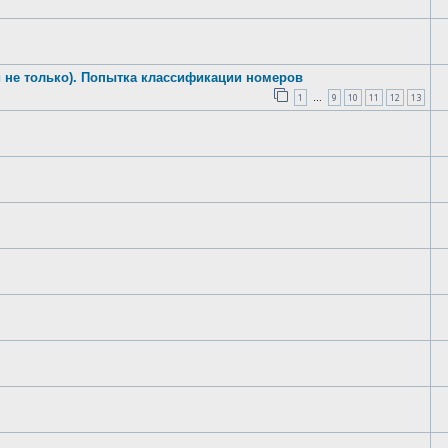
 не только). Попытка классификации номеров
1
9
10
11
12
13
…