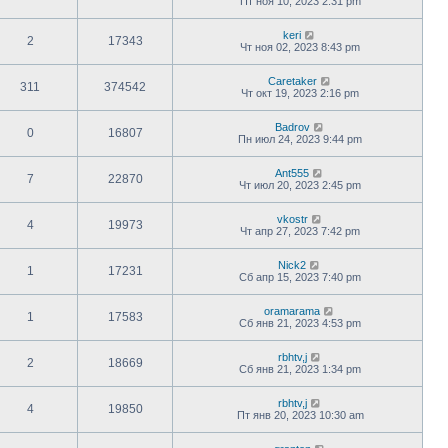
Пт ноя 10, 2023 2:31 pm
keri
2
17343
Чт ноя 02, 2023 8:43 pm
Caretaker
311
374542
Чт окт 19, 2023 2:16 pm
Badrov
0
16807
Пн июл 24, 2023 9:44 pm
Ant555
7
22870
Чт июл 20, 2023 2:45 pm
vkostr
4
19973
Чт апр 27, 2023 7:42 pm
Nick2
1
17231
Сб апр 15, 2023 7:40 pm
oramarama
1
17583
Сб янв 21, 2023 4:53 pm
rbhtv,j
2
18669
Сб янв 21, 2023 1:34 pm
rbhtv,j
4
19850
Пт янв 20, 2023 10:30 am