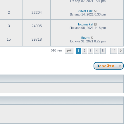
Пт апр 02, 2021 1:24 pm
Silver Fox
2
22204
Вс мар 14, 2021 8:33 pm
fotomarkel
3
24905
Пн мар 08, 2021 4:18 pm
5evro
15
39718
Вс янв 31, 2021 8:22 pm
Страница
1
из
11
1
2
3
4
5
11
510 тем
След.
…
Перейти