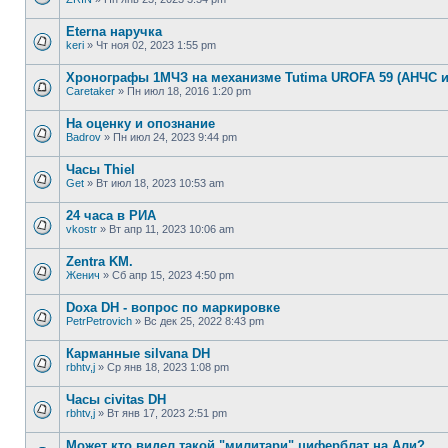
Eterna наручка
keri
»
Чт ноя 02, 2023 1:55 pm
Хронографы 1МЧЗ на механизме Tutima UROFA 59 (АНЧС и
Caretaker
»
Пн июл 18, 2016 1:20 pm
На оценку и опознание
Badrov
»
Пн июл 24, 2023 9:44 pm
Часы Thiel
Get
»
Вт июл 18, 2023 10:53 am
24 часа в РИА
vkostr
»
Вт апр 11, 2023 10:06 am
Zentra KM.
Женич
»
Сб апр 15, 2023 4:50 pm
Doxa DH - вопрос по маркировке
PetrPetrovich
»
Вс дек 25, 2022 8:43 pm
Карманные silvana DH
rbhtv,j
»
Ср янв 18, 2023 1:08 pm
Часы civitas DH
rbhtv,j
»
Вт янв 17, 2023 2:51 pm
Может кто видел такой "милитари" циферблат на Али?