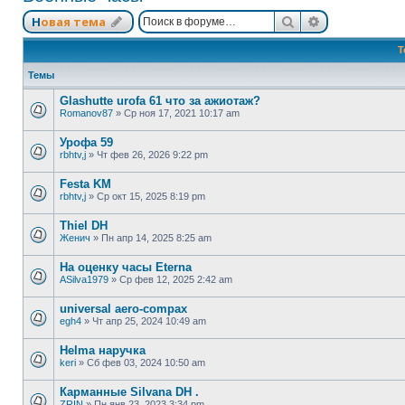
Поиск
Расширенный
Новая тема
Т
Темы
Glashutte urofa 61 что за ажиотаж?
Romanov87
»
Ср ноя 17, 2021 10:17 am
Урофа 59
rbhtv,j
»
Чт фев 26, 2026 9:22 pm
Festa KM
rbhtv,j
»
Ср окт 15, 2025 8:19 pm
Thiel DH
Женич
»
Пн апр 14, 2025 8:25 am
На оценку часы Eterna
ASilva1979
»
Ср фев 12, 2025 2:42 am
universal aero-compax
egh4
»
Чт апр 25, 2024 10:49 am
Helma наручка
keri
»
Сб фев 03, 2024 10:50 am
Карманные Silvana DH .
ZRIN
»
Пн янв 23, 2023 3:34 pm