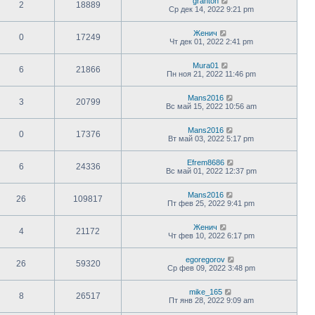
granton
2
18889
Ср дек 14, 2022 9:21 pm
Женич
0
17249
Чт дек 01, 2022 2:41 pm
Mura01
6
21866
Пн ноя 21, 2022 11:46 pm
Mans2016
3
20799
Вс май 15, 2022 10:56 am
Mans2016
0
17376
Вт май 03, 2022 5:17 pm
Efrem8686
6
24336
Вс май 01, 2022 12:37 pm
Mans2016
26
109817
Пт фев 25, 2022 9:41 pm
Женич
4
21172
Чт фев 10, 2022 6:17 pm
egoregorov
26
59320
Ср фев 09, 2022 3:48 pm
mike_165
8
26517
Пт янв 28, 2022 9:09 am