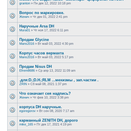
granton
»
Пн дек 12, 2022 10:18 pm
Вопрос по маркировке.
Женич
»
Чт дек 01, 2022 2:41 pm
Наручные Arsa DH
Mura01
»
Чт ноя 17, 2022 6:11 pm
Продам Glycine
Mans2016
»
Вт май 03, 2022 4:30 pm
Корпус часов вермахта
Mans2016
»
Вт май 03, 2022 5:17 pm
Продам Nisus DH
Efrem8686
»
Ср апр 13, 2022 11:09 am
.для:D.;D.H.;RLM ...мехизмы , зап.частии .
ZRIN
»
Сб май 08, 2021 1:37 pm
Что означает сея надпись?
Женич
»
Чт фев 10, 2022 3:38 pm
корпуса DH наручные.
egoregorov
»
Вт сен 08, 2020 7:17 am
карманный ZENITH DH, дорого
mike_165
»
Пт дек 17, 2021 4:19 pm