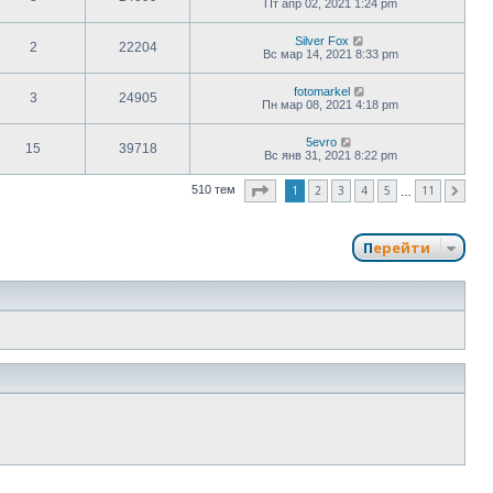
Пт апр 02, 2021 1:24 pm
Silver Fox
2
22204
Вс мар 14, 2021 8:33 pm
fotomarkel
3
24905
Пн мар 08, 2021 4:18 pm
5evro
15
39718
Вс янв 31, 2021 8:22 pm
Страница
1
из
11
1
2
3
4
5
11
510 тем
След.
…
Перейти