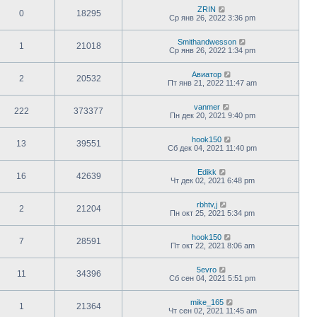
ZRIN
0
18295
Ср янв 26, 2022 3:36 pm
Smithandwesson
1
21018
Ср янв 26, 2022 1:34 pm
Авиатор
2
20532
Пт янв 21, 2022 11:47 am
vanmer
222
373377
Пн дек 20, 2021 9:40 pm
hook150
13
39551
Сб дек 04, 2021 11:40 pm
Edikk
16
42639
Чт дек 02, 2021 6:48 pm
rbhtv,j
2
21204
Пн окт 25, 2021 5:34 pm
hook150
7
28591
Пт окт 22, 2021 8:06 am
5evro
11
34396
Сб сен 04, 2021 5:51 pm
mike_165
1
21364
Чт сен 02, 2021 11:45 am