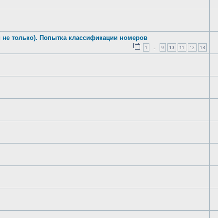
 не только). Попытка классификации номеров
1
9
10
11
12
13
…