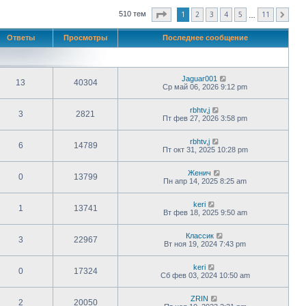
Страница
1
из
11
1
2
3
4
5
11
510 тем
След.
…
Ответы
Просмотры
Последнее сообщение
Jaguar001
13
40304
Ср май 06, 2026 9:12 pm
rbhtv,j
3
2821
Пт фев 27, 2026 3:58 pm
rbhtv,j
6
14789
Пт окт 31, 2025 10:28 pm
Женич
0
13799
Пн апр 14, 2025 8:25 am
keri
1
13741
Вт фев 18, 2025 9:50 am
Классик
3
22967
Вт ноя 19, 2024 7:43 pm
keri
0
17324
Сб фев 03, 2024 10:50 am
ZRIN
2
20050