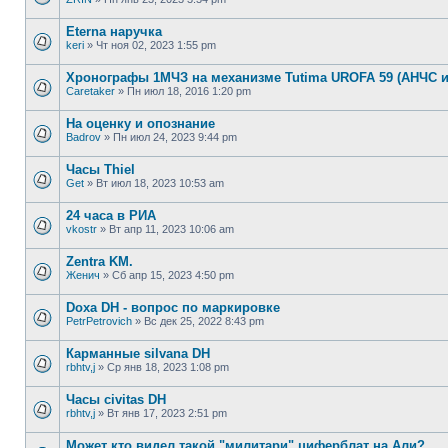
Eterna наручка
keri
»
Чт ноя 02, 2023 1:55 pm
Хронографы 1МЧЗ на механизме Tutima UROFA 59 (АНЧС и
Caretaker
»
Пн июл 18, 2016 1:20 pm
На оценку и опознание
Badrov
»
Пн июл 24, 2023 9:44 pm
Часы Thiel
Get
»
Вт июл 18, 2023 10:53 am
24 часа в РИА
vkostr
»
Вт апр 11, 2023 10:06 am
Zentra KM.
Женич
»
Сб апр 15, 2023 4:50 pm
Doxa DH - вопрос по маркировке
PetrPetrovich
»
Вс дек 25, 2022 8:43 pm
Карманные silvana DH
rbhtv,j
»
Ср янв 18, 2023 1:08 pm
Часы civitas DH
rbhtv,j
»
Вт янв 17, 2023 2:51 pm
Может кто видел такой "милитари" циферблат на Али?