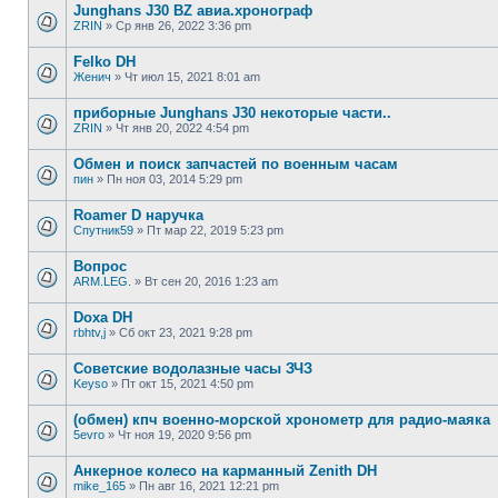
Junghans J30 BZ авиа.хронограф
ZRIN
»
Ср янв 26, 2022 3:36 pm
Felko DH
Женич
»
Чт июл 15, 2021 8:01 am
приборные Junghans J30 некоторые части..
ZRIN
»
Чт янв 20, 2022 4:54 pm
Обмен и поиск запчастей по военным часам
пин
»
Пн ноя 03, 2014 5:29 pm
Roamer D наручка
Спутник59
»
Пт мар 22, 2019 5:23 pm
Вопрос
ARM.LEG.
»
Вт сен 20, 2016 1:23 am
Doxa DH
rbhtv,j
»
Сб окт 23, 2021 9:28 pm
Советские водолазные часы ЗЧЗ
Keyso
»
Пт окт 15, 2021 4:50 pm
(обмен) кпч военно-морской хронометр для радио-маяка
5evro
»
Чт ноя 19, 2020 9:56 pm
Анкерное колесо на карманный Zenith DH
mike_165
»
Пн авг 16, 2021 12:21 pm