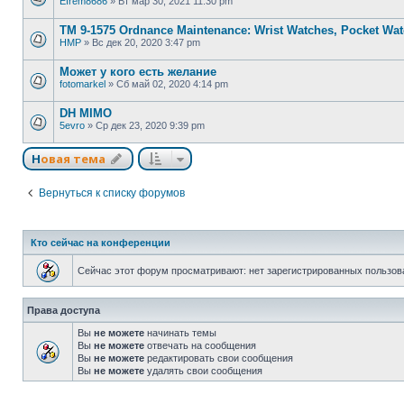
Efrem8686
»
Вт мар 30, 2021 11:30 pm
TM 9-1575 Ordnance Maintenance: Wrist Watches, Pocket Wat
HMP
»
Вс дек 20, 2020 3:47 pm
Может у кого есть желание
fotomarkel
»
Сб май 02, 2020 4:14 pm
DH MIMO
5evro
»
Ср дек 23, 2020 9:39 pm
Новая тема
Вернуться к списку форумов
Кто сейчас на конференции
Сейчас этот форум просматривают: нет зарегистрированных пользова
Права доступа
Вы
не можете
начинать темы
Вы
не можете
отвечать на сообщения
Вы
не можете
редактировать свои сообщения
Вы
не можете
удалять свои сообщения