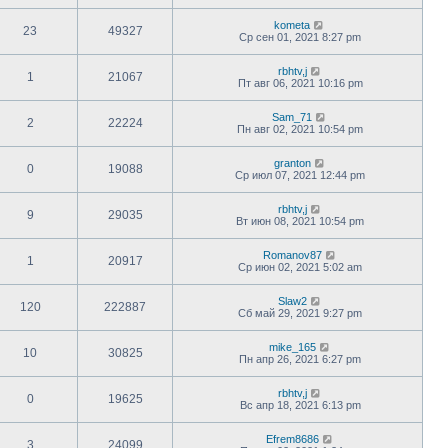
kometa
23
49327
Ср сен 01, 2021 8:27 pm
rbhtv,j
1
21067
Пт авг 06, 2021 10:16 pm
Sam_71
2
22224
Пн авг 02, 2021 10:54 pm
granton
0
19088
Ср июл 07, 2021 12:44 pm
rbhtv,j
9
29035
Вт июн 08, 2021 10:54 pm
Romanov87
1
20917
Ср июн 02, 2021 5:02 am
Slaw2
120
222887
Сб май 29, 2021 9:27 pm
mike_165
10
30825
Пн апр 26, 2021 6:27 pm
rbhtv,j
0
19625
Вс апр 18, 2021 6:13 pm
Efrem8686
3
24099