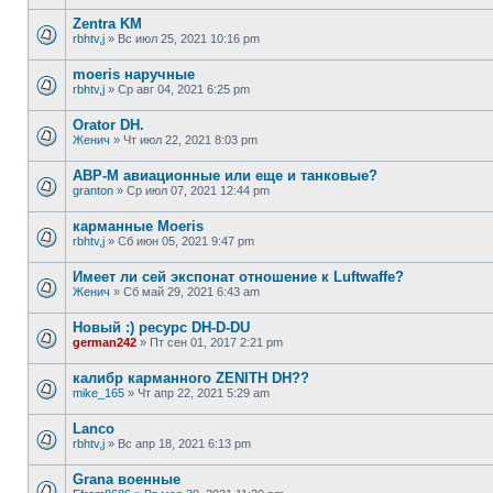
Zentra KM
rbhtv,j
»
Вс июл 25, 2021 10:16 pm
moeris наручные
rbhtv,j
»
Ср авг 04, 2021 6:25 pm
Orator DH.
Женич
»
Чт июл 22, 2021 8:03 pm
АВР-М авиационные или еще и танковые?
granton
»
Ср июл 07, 2021 12:44 pm
карманные Moeris
rbhtv,j
»
Сб июн 05, 2021 9:47 pm
Имеет ли сей экспонат отношение к Luftwaffe?
Женич
»
Сб май 29, 2021 6:43 am
Новый :) ресурс DH-D-DU
german242
»
Пт сен 01, 2017 2:21 pm
калибр карманного ZENITH DH??
mike_165
»
Чт апр 22, 2021 5:29 am
Lanco
rbhtv,j
»
Вс апр 18, 2021 6:13 pm
Grana военные