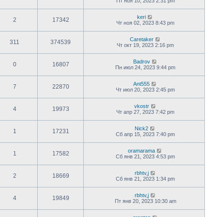
Пт ноя 10, 2023 2:31 pm
keri
2
17342
Чт ноя 02, 2023 8:43 pm
Caretaker
311
374539
Чт окт 19, 2023 2:16 pm
Badrov
0
16807
Пн июл 24, 2023 9:44 pm
Ant555
7
22870
Чт июл 20, 2023 2:45 pm
vkostr
4
19973
Чт апр 27, 2023 7:42 pm
Nick2
1
17231
Сб апр 15, 2023 7:40 pm
oramarama
1
17582
Сб янв 21, 2023 4:53 pm
rbhtv,j
2
18669
Сб янв 21, 2023 1:34 pm
rbhtv,j
4
19849
Пт янв 20, 2023 10:30 am